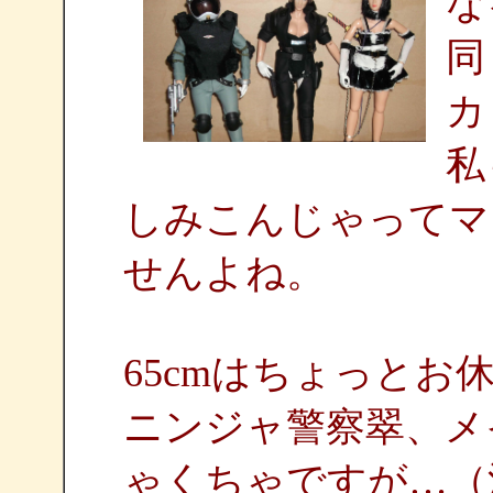
な
同
カ
私
しみこんじゃってマ
せんよね。
65cmはちょっと
ニンジャ警察翠、メ
ゃくちゃですが…（