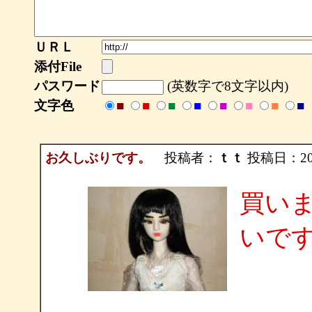
ＵＲＬ
添付File
パスワード
(英数字で8文字以内)
文字色
■
■
■
■
■
■
■
■
お久しぶりです。
投稿者：
ｔｔ
投稿日：2011
買いま
いで