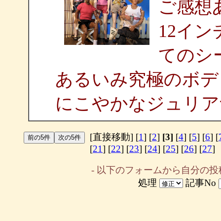
ご感想
12イ
てのシ
あるいみ究極のボデ
にこやかなジュリアナ
[直接移動] [
1
] [
2
]
[3]
[
4
] [
5
] [
6
] [
[
21
] [
22
] [
23
] [
24
] [
25
] [
26
] [
27
]
- 以下のフォームから自分の投
処理
記事No