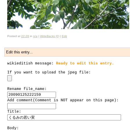
Posted at
22:28
in
n/a
|
WriteBacks (0)
|
Edit
Edit this entry...
wikieditish message:
Ready to edit this entry.
If you want to upload the jpeg file:
Rename file_name:
Add comment(Comment is NOT appear on this page):
Title:
Body: