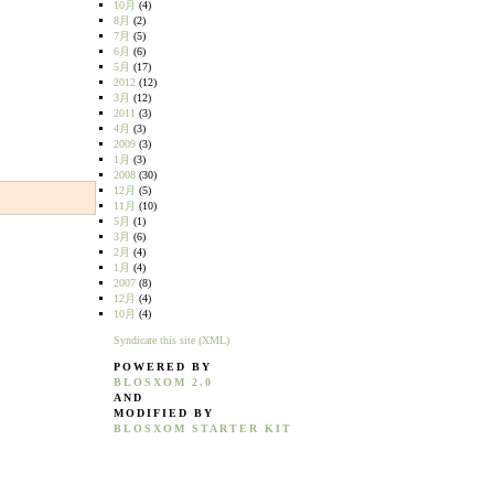
10月
(4)
8月
(2)
7月
(5)
6月
(6)
5月
(17)
2012
(12)
3月
(12)
2011
(3)
4月
(3)
2009
(3)
1月
(3)
2008
(30)
12月
(5)
11月
(10)
5月
(1)
3月
(6)
2月
(4)
1月
(4)
2007
(8)
12月
(4)
10月
(4)
Syndicate this site (XML)
POWERED BY
BLOSXOM 2.0
AND
MODIFIED BY
BLOSXOM STARTER KIT