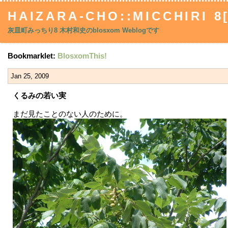
HAIZARA-CHO::MICCHIRI 8
灰皿町みっちり8 木村和史のblosxom Weblogです
Bookmarklet:
BlosxomThis!
Jan 25, 2009
くるみの若い実
まだ見たことのない人のために。