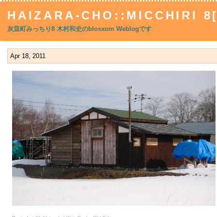
HAIZARA-CHO::MICCHIRI 8
灰皿町みっちり8 木村和史のblosxom Weblogです
Apr 18, 2011