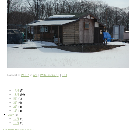
Posted at
21:07
in
n/a
|
WriteBacks (0)
|
Edit
12月
(5)
11月
(10)
5月
(1)
3月
(6)
2月
(4)
1月
(4)
2007
(8)
12月
(4)
10月
(4)
Syndicate this site (XML)