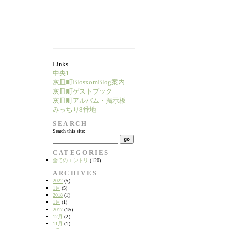
Links
中央1
灰皿町BlosxomBlog案内
灰皿町ゲストブック
灰皿町アルバム・掲示板
みっちり8番地
SEARCH
Search this site:
CATEGORIES
全てのエントリ
(120)
ARCHIVES
2022
(5)
1月
(5)
2018
(1)
1月
(1)
2017
(15)
12月
(2)
11月
(1)