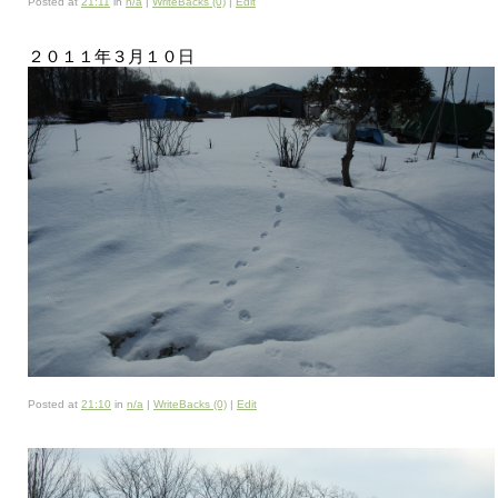
Posted at
21:11
in
n/a
|
WriteBacks (0)
|
Edit
２０１１年３月１０日
Posted at
21:10
in
n/a
|
WriteBacks (0)
|
Edit