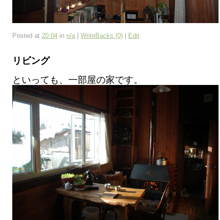
Posted at
20:04
in
n/a
|
WriteBacks (0)
|
Edit
リビング
といっても、一部屋の家です。