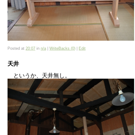
Posted at
20:07
in
n/a
|
WriteBacks (0)
|
Edit
天井
というか、天井無し。