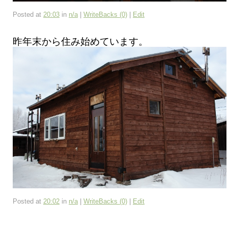
Posted at
20:03
in
n/a
|
WriteBacks (0)
|
Edit
昨年末から住み始めています。
Posted at
20:02
in
n/a
|
WriteBacks (0)
|
Edit