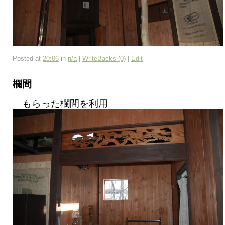
Posted at
20:06
in
n/a
|
WriteBacks (0)
|
Edit
欄間
もらった欄間を利用