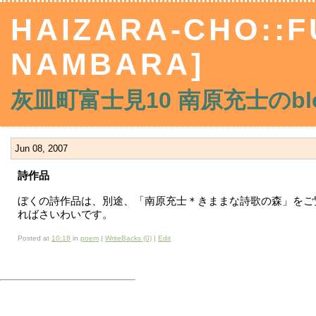
HAIZARA-CHO::FU
NAMBARA]
灰皿町富士見10 南原充士のblo
Jun 08, 2007
詩作品
ぼくの詩作品は、別途、「南原充士＊きままな詩歌の森」をご
ればさいわいです。
Posted at
10:18
in
poem
|
WriteBacks (0)
|
Edit