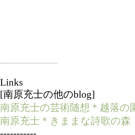
Links
[南原充士の他のblog]
南原充士の芸術随想＊越落の
南原充士＊きままな詩歌の森
-----------