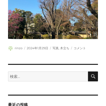
投
投
カ
冬
rinzo
2024年1月29日
写真
,
木立ち
コメント
稿
稿
テ
の
者
日:
ゴ
木
リ
立
ー
に
検
検
索
索:
最近の投稿