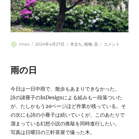
投
投
カ
ベ
rinzo
2024年4月27日
木立ち
,
植物
,
花
コメント
稿
稿
テ
ニ
者
日:
ゴ
カ
リ
ナ
雨の日
ー
メ
モ
チ
今日は一日中雨で、散歩もあまりできなかった。
の
花
詩の諸冊子のInDesignによる組みも一段落ついた
に
が、たしかもう20ページほど作業が残っている。そ
の次にも詩の小冊子は続いていくが、このあたりで
溜まっている幻想小説の推敲を同時進行したい。
写真は日曜日の三軒茶屋で撮った木。