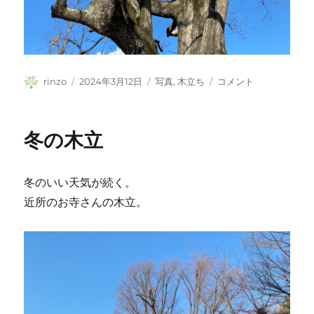
投
投
カ
雨
rinzo
2024年3月12日
写真
,
木立ち
コメント
稿
稿
テ
の
者
日:
ゴ
日
リ
に
冬の木立
ー
冬のいい天気が続く。
近所のお寺さんの木立。