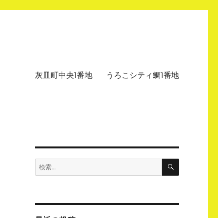
灰皿町中央1番地
うろこシティ鯛1番地
検
検
索
索: