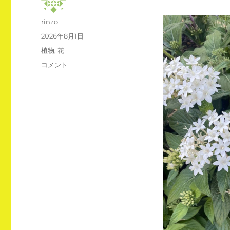
投
rinzo
稿
投
2026年8月1日
者
稿
カ
植物
,
花
日:
テ
ペ
コメント
ゴ
ン
リ
タ
ー
ス
に