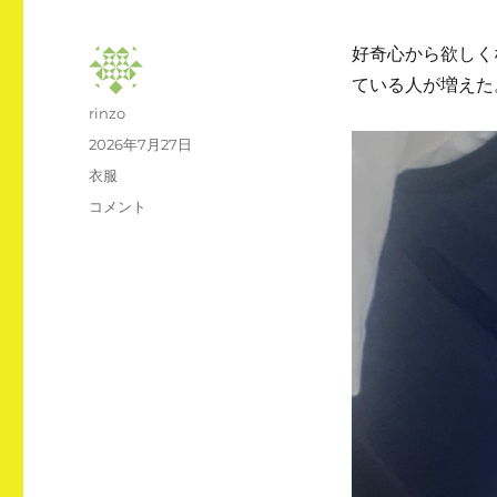
好奇心から欲しく
ている人が増えた
投
rinzo
稿
投
2026年7月27日
者
稿
カ
衣服
日:
テ
フ
コメント
ゴ
ァ
リ
ン
ー
付
き
ベ
ス
ト
に