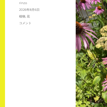
投
rinzo
稿
投
2026年8月6日
者
稿
カ
植物
,
花
日:
テ
エ
コメント
ゴ
キ
リ
ナ
ー
セ
ア
と
ア
キ
レ
ア
に