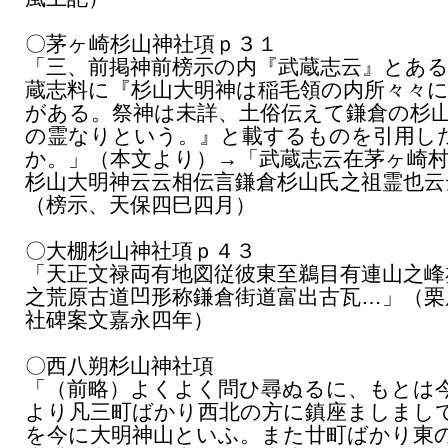
〇茅ヶ崎杉山神社項ｐ３１
「三、前掲神前榜示の内『武蔵志云』とあ
蔵志料に『杉山大明神は稲毛領の内所々々
がある。祭神は未詳、土俗伝えて鎌倉の杉
の霊なりという。』と載するものを引用し
か。」（本文より）→「武蔵志云在茅ヶ崎
杉山大明神云云相伝言鎌倉杉山氏之祖霊也云
（榜示、天保四巳四月）
〇大棚杉山神社項ｐ４３
「天正文禄両有地図従彼東至鵜目有連山之峰
之荒原古道凹形称鎌倉街道富出古瓦…」（栗
社碑案文嘉永四年）
〇西八朔杉山神社項
「（前略）よくよく問ひ尋ぬるに、もとは
より凡三町ばかり西北の方に鎮座ましまし
を今に大明神山といふ。また廿町ばかり東