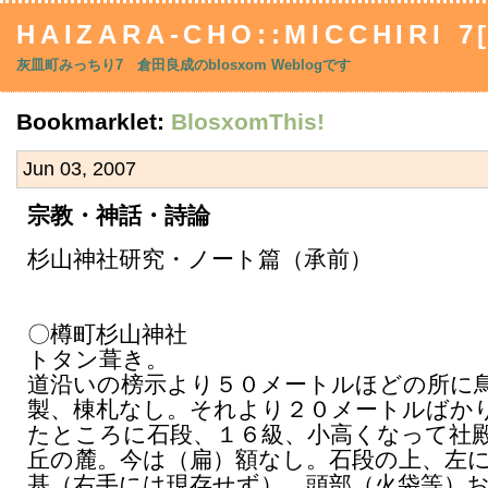
HAIZARA-CHO::MICCHIRI 7
灰皿町みっちり7 倉田良成のblosxom Weblogです
Bookmarklet:
BlosxomThis!
Jun 03, 2007
宗教・神話・詩論
杉山神社研究・ノート篇（承前）
〇樽町杉山神社
トタン葺き。
道沿いの榜示より５０メートルほどの所に
製、棟札なし。それより２０メートルばか
たところに石段、１６級、小高くなって社
丘の麓。今は（扁）額なし。石段の上、左
基（右手には現存せず）。頭部（火袋等）