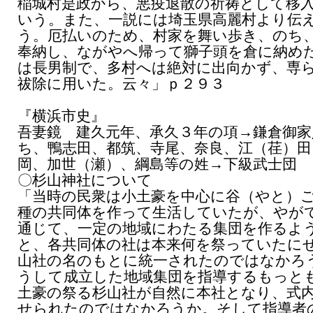
稲城村是政から、悪疫退散の祈祷として移
いう。また、一説には埼玉県高麗村より伝
う。厄払いのため、村家を舞い歩き、のち
奉納し、ながやへ帰って獅子頭を倉に納め
は長男制で、多村へは絶対に出向かず、専
祓除に用いた。云々」ｐ２９３
『横浜市史』
吾妻鏡 建久元年、承久３年の項→鎌倉御家
ち、鴨志田、都筑、寺尾、奈良、江（荏）田
岡、加世（瀬）、綱島等の姓→下級武士団
〇杉山神社について
「当時の民衆は小土豪を中心に谷（やと）
種の共同体を作って生活していたが、やが
通じて、一定の地域にわたる集団を作るよ
と、各共同体の社は本来何を祭っていたに
山社の名のもとに統一されたのではなかろ
うして成立した地域集団を指導するもっと
土豪の祭る杉山社が自然に本社となり、式
せられたのではなかろうか。そして指導者