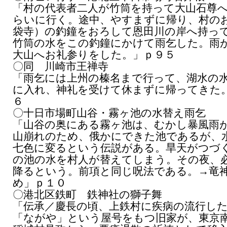
「村の代表者二人が竹筒を持って大山石尊
らいに行く。途中、やすまずに帰り、村の
袋寺）の釣鐘をおろして恩田川の岸へ持っ
竹筒の水をこの釣鐘にかけて雨乞した。雨
大山へお礼参りをした。」ｐ９５
〇同 川崎市王禅寺
「雨乞には上州の榛名まで行って、湖水の
に入れ、神礼を受けて休まずに帰ってきた
６
〇十日市場町山谷・霧ヶ池の水替え雨乞
「山谷の奥にある霧ヶ池は、むかし暴風雨
山崩れのため、俄かにできた池であるが、
七色に変るという伝説がある。旱天がつづ
の池の水を村人が替えてしまう。その夜、
降るという。前項と同じ呪法である。→竜
め」ｐ１０
〇港北区鉄町 鉄神社の獅子舞
「伝承／慶長の頃、上鉄村に疾病の流行し
「ながや」という屋号をもつ旧家が、東京