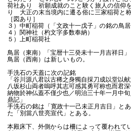
荷社あり 祈願成就のこと験く旅人の信仰
り 大正の末当境内に遷る俗に三家稲荷と
［図あり］
３）中町稲荷（「文政十一戊子」の銘の鳥
４）関神社（杓文字多数奉納）
５）上町稲荷社
鳥居（東南）「宝暦十三癸未十一月吉祥日」
鳥居（西南）は新しいもの。
手洗石の天蓋に次の記銘
「谷川源八君以古稀之身獨自採刀成以堂以献
八坂杉山両者嗚呼其志可感其勇可称也而君深
納物於神仏蓋不僅少也／明治三十年一月中旬
鼎記」
手洗石の銘は「寛政十一己未正月吉日」と
た「別當八世亮宣代」とある。
本殿床下、外側からは柵によって覆われて