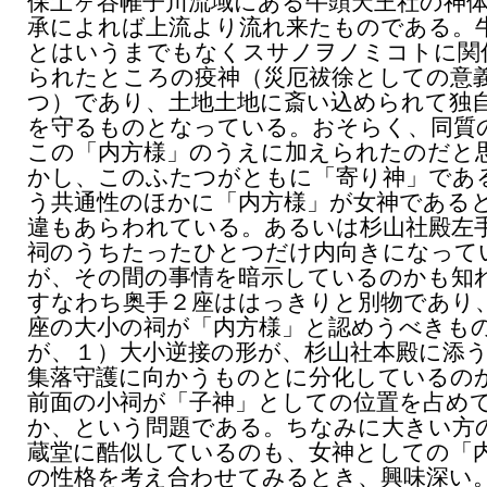
保土ヶ谷帷子川流域にある牛頭天王社の神
承によれば上流より流れ来たものである。
とはいうまでもなくスサノヲノミコトに関
られたところの疫神（災厄祓徐としての意
つ）であり、土地土地に斎い込められて独
を守るものとなっている。おそらく、同質
この「内方様」のうえに加えられたのだと
かし、このふたつがともに「寄り神」であ
う共通性のほかに「内方様」が女神である
違もあらわれている。あるいは杉山社殿左
祠のうちたったひとつだけ内向きになって
が、その間の事情を暗示しているのかも知
すなわち奥手２座ははっきりと別物であり
座の大小の祠が「内方様」と認めうべきも
が、１）大小逆接の形が、杉山社本殿に添
集落守護に向かうものとに分化しているの
前面の小祠が「子神」としての位置を占め
か、という問題である。ちなみに大きい方
蔵堂に酷似しているのも、女神としての「
の性格を考え合わせてみるとき、興味深い