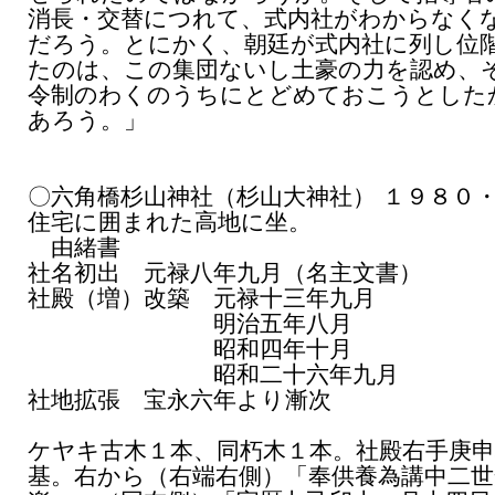
消長・交替につれて、式内社がわからなく
だろう。とにかく、朝廷が式内社に列し位
たのは、この集団ないし土豪の力を認め、
令制のわくのうちにとどめておこうとした
あろう。」
〇六角橋杉山神社（杉山大神社） １９８０
住宅に囲まれた高地に坐。
由緒書
社名初出 元禄八年九月（名主文書）
社殿（増）改築 元禄十三年九月
明治五年八月
昭和四年十月
昭和二十六年九月
社地拡張 宝永六年より漸次
ケヤキ古木１本、同朽木１本。社殿右手庚申
基。右から（右端右側）「奉供養為講中二世