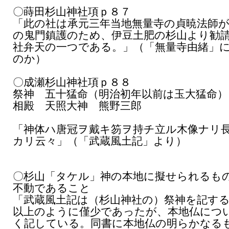
〇蒔田杉山神社項ｐ８７
「此の社は承元三年当地無量寺の貞暁法師
の鬼門鎮護のため、伊豆土肥の杉山より勧
社弁天の一つである。」（「無量寺由緒」
のか）
〇成瀬杉山神社項ｐ８８
祭神 五十猛命（明治初年以前は玉大猛命）
相殿 天照大神 熊野三郎
「神体ハ唐冠ヲ戴キ笏ヲ持チ立ル木像ナリ
カリ云々」（「武蔵風土記」より）
〇杉山「タケル」神の本地に擬せられるも
不動であること
「武蔵風土記は（杉山神社の）祭神を記す
以上のように僅少であったが、本地仏につ
く記している。同書に本地仏の明らかなる