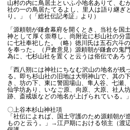
山村の内に鳥居土といふ小地名ありて、む
社の一の鳥居たてるよし、里人は語り継ぎ
り。」（「総社伝記考証」より）
「源頼朝が鎌倉幕府を開くとき、当社を国
神として厚く崇尊し、尚附近に杉山社の分
に七社奉祀した。（略）徳川氏は五石六斗
を奉った。（戸倉意見）源頼朝が鎌倉の鬼
為に、七杉山社を置くと云うは俗伝であろ
「西八朔には神社にちなむ沢山の地名が残
る。即ち杉山社の旧地は大明神山で、其の
き、坊の下、東に警固場山、隼人谷、七瀬、
仙学坊あり、いなご原、向原、大原、社人
跡、斎戒坂などの地名が上げられている。
〇上谷本杉山神社項
「社伝によれば、国土守護のため源頼朝が
ものと云う。」→江戸期における領主（渡
保護。