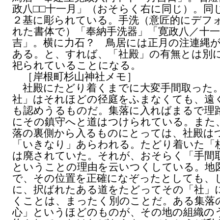
政八□□十一月」（おそらく右に同じ）。同
２基に彫られている。手洗（意匠的にデフ
れた書体で）「奉納手洗器」「寛政八／十一
吉」。横に力石？ 鳥居には正月の注連縄
ある。と、すれば、「社殿」の有無とは別
祀られていることになる。
［岸根町杉山神社メモ］
社殿にたどり着くまでに大変手間取った
社」はそれほどの径庭をふまなくても、遠
も認めうるものだ。集落に入ればまるで理
にその鎮守へと道はつけられている。また
落の裏側から入るものにとっては、社殿は
「いきなり」あらわれる。たどり着いた「
は廃されていた。それが、おそらく「手間
ということの理由を云いつくしている。地
で、その位置を正確になぞったとしても、
に、択ばれたある道をたどってその「社」
くことは、まったく別のことだ。ある集落
心」というほどのものが、その地の組織の