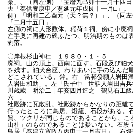
楽」、（同左側）「宝暦九己卯十一月十四日
央「奉供養庚申／寛延元年戊艮十一月□」。
側）「明和二乙酉元（天？無？）」、（同左
「二月十五日」。
左側の祠に人形数体。稲荷１祠、傍に小廃祠
左手奥に再建の碑ふたつ、明治期のものは
剥落。
〇岸根杉山神社 １９８０・１・５
廃祠。山の頂上。西南に面す。石段及び狛
を残す。狛犬台座、わりあいに手の込んだ
どこされている。銘。右「當邨發願人岩田
人岩田和助」。左「氏子中 世話人岩田吉兵
川歳蔵 明治二十年亥四月造之 鶴見石工飯
六」。
社殿跡に瓦散乱。社殿跡からかなりの距離
行ったところに鳥居、燈籠、石段がある。
質、ツクリが同じものであることから、こ
山社」のものであることは疑いない。石段
鳥居「奉建立寛政八丙申十一月吉日」。石燈