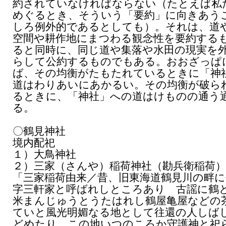
約されていなければならない（たとえば私
めぐるとき、そういう「要約」に向きあう
しろ例外的であるとしても）。それは、道
空間や耕作地にまつわる観念性を要約する
ると同時に、同じ道や集落や水田の現実を
らして公約するものでもある。おおざっぱ
ば、その均衡がたもたれているときに「神
道はわりあいにあかるい。その均衡が破ら
るときに、「神社」への道はけものの通う
る。
〇鶴見神社
境内配祀
１）大鳥神社
２）三家（さんや）稲荷神社（勘兵衛稲荷）
「三家稲荷由来／昔、旧東海道鶴見川の畔に
字三軒家と呼ばれしところあり 古謡に鶴
米まんじゅうとうたはれし鶴屋亀屋などの
ていと風光明媚なる地として往還の人しば
どめたり この地いつのころか守護神と祀