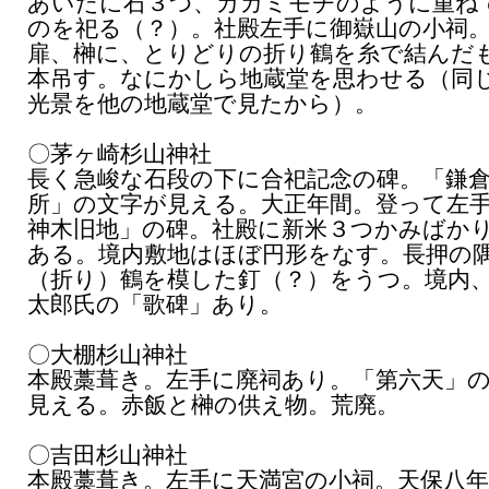
あいだに石３つ、カガミモチのように重ね
のを祀る（？）。社殿左手に御嶽山の小祠
扉、榊に、とりどりの折り鶴を糸で結んだ
本吊す。なにかしら地蔵堂を思わせる（同
光景を他の地蔵堂で見たから）。
〇茅ヶ崎杉山神社
長く急峻な石段の下に合祀記念の碑。「鎌
所」の文字が見える。大正年間。登って左
神木旧地」の碑。社殿に新米３つかみばか
ある。境内敷地はほぼ円形をなす。長押の
（折り）鶴を模した釘（？）をうつ。境内
太郎氏の「歌碑」あり。
〇大棚杉山神社
本殿藁葺き。左手に廃祠あり。「第六天」
見える。赤飯と榊の供え物。荒廃。
〇吉田杉山神社
本殿藁葺き。左手に天満宮の小祠。天保八