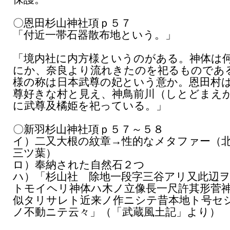
〇恩田杉山神社項ｐ５７
「付近一帯石器散布地という。」
「境内社に内方様というのがある。神体は
にか、奈良より流れきたのを祀るものであ
様の称は日本武尊の妃という意か。恩田村
尊好きな村と見え、神鳥前川（しとどまえ
に武尊及橘姫を祀っている。」
〇新羽杉山神社項ｐ５７～５８
イ）二又大根の紋章→性的なメタファー（
三ツ葉）
ロ）奉納された自然石２つ
ハ）「杉山社 除地一段字三谷アリ又此辺
トモイヘリ神体ハ木ノ立像長一尺許其形菅
似タリサレト近来ノ作ニシテ昔本地ト号セ
ノ不動ニテ云々」（「武蔵風土記」より）