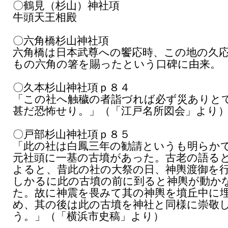
〇鶴見（杉山）神社項
牛頭天王相殿
〇六角橋杉山神社項
六角橋は日本武尊への饗応時、この地の久
もの六角の箸を賜ったという口碑に由来。
〇久本杉山神社項ｐ８４
「この社へ触穢の者詣づれば必ず災ありと
甚だ恐怖せり。」（「江戸名所図会」より
〇戸部杉山神社項ｐ８５
「此の社は白鳳三年の勧請というも明らか
元社頭に一基の古墳があった。古老の語る
よると、昔此の社の大祭の日、神輿渡御を
しかるに此の古墳の前に到ると神輿が動か
た。故に神震を畏みて其の神輿を墳丘中に
め、其の後は此の古墳を神社と同様に崇敬
う。」（「横浜市史稿」より）