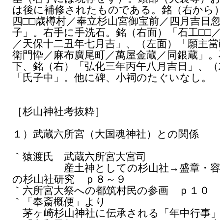
は後に補修されたものである。銘（右から
四□□歳樽村／奉立杉山宮御宝前／四月吉日
子」。右手に手洗石。銘（右面）「石工□□
／天保十二丑年七月吉」、（左面）「願主當
衛門忰／麻布廣尾町／萬屋金蔵／同銀蔵」。
下、銘（右）「弘化三年丙午八月吉日」、（
「氏子中」。他に碑、小祠のたぐいなし。
［杉山神社考抜粋］
１）武蔵六所宮（大国魂神社）との関係
｀猿渡氏 武蔵六所宮大宮司
産土神としての杉山社→盛章・容
の杉山社研究 ｐ８～９
｀六所宮大祭への都筑村民の参画 ｐ１０
｀「奉斎概便」より
茅ヶ崎杉山神社に伝承される「年中行事」