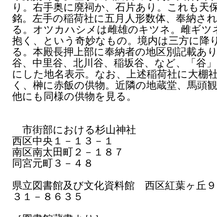
り。右手奥に廃祠か、石片あり。これも天
銘。左手の稲荷社に五月人形数体、奉納さ
る。オツカハシメは雌雄のキツネ。雌ギツ
抱く、という奇妙なもの。境内は三方に降
る。本殿長押上部に奉納者の地区別記載あ
谷、中里谷、北川谷、稲坂谷、など、「谷
にした地名表示。なお、上述稲荷社に大棚
く、榊に赤飯の供物。近隣の地蔵堂、馬頭
他にも同様の供物を見る。
市街部における杉山神社
西区中央１－１３－１
南区南太田町２－１８７
同宮元町３－４８
県立図書館及び文化資料館 西区紅葉ヶ丘９ 
３１－８６３５