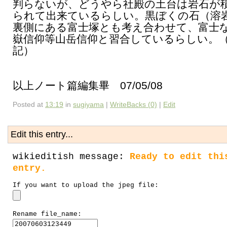
判らないが、どうやら社殿の土台は岩石が
られて出来ているらしい。黒ぼくの石（溶
裏側にある富士塚とも考え合わせて、富士
嶽信仰等山岳信仰と習合しているらしい。
記）
以上ノート篇編集畢 07/05/08
Posted at
13:19
in
sugiyama
|
WriteBacks (0)
|
Edit
Edit this entry...
wikieditish message:
Ready to edit thi
entry.
If you want to upload the jpeg file:
Rename file_name: