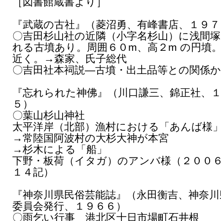
［図書館蔵書より］
『武蔵の古社』（菱沼勇、有峰書店、１９７
〇吉田杉山社の近隣（小字名杉山）に浅間
れる古墳あり。周囲６０m、高２m の円墳
近く。→森家、氏子総代
〇吉田社本祠説―古墳・出土品等との関係
『忘れられた神佛』（川口謙三、錦正社、
５）
〇葉山杉山神社
太平洋岸（北部）漁村における「あんば様
→常陸国阿波村の大杉大神が本宮
→杉木による「船」
下野・板荷（イタガ）のアンバ様（２００
１４記）
『神奈川県民俗芸能誌』（永田衡吉、神奈川
委員会発行、１９６６）
〇雨乞い行事 港北区十日市場町石井根