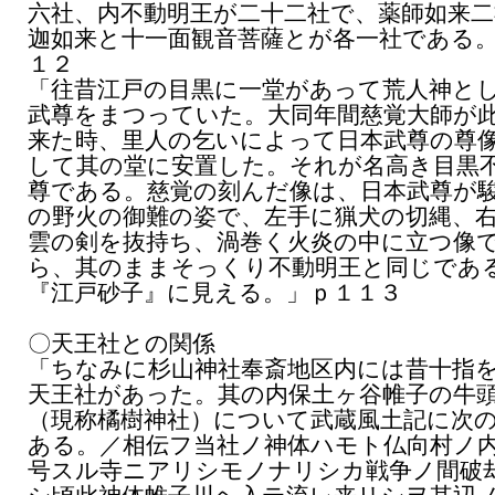
六社、内不動明王が二十二社で、薬師如来二
迦如来と十一面観音菩薩とが各一社である
１２
「往昔江戸の目黒に一堂があって荒人神と
武尊をまつっていた。大同年間慈覚大師が
来た時、里人の乞いによって日本武尊の尊
して其の堂に安置した。それが名高き目黒
尊である。慈覚の刻んだ像は、日本武尊が
の野火の御難の姿で、左手に猟犬の切縄、
雲の剣を抜持ち、渦巻く火炎の中に立つ像
ら、其のままそっくり不動明王と同じであ
『江戸砂子』に見える。」ｐ１１３
〇天王社との関係
「ちなみに杉山神社奉斎地区内には昔十指
天王社があった。其の内保土ヶ谷帷子の牛
（現称橘樹神社）について武蔵風土記に次
ある。／相伝フ当社ノ神体ハモト仏向村ノ
号スル寺ニアリシモノナリシカ戦争ノ間破