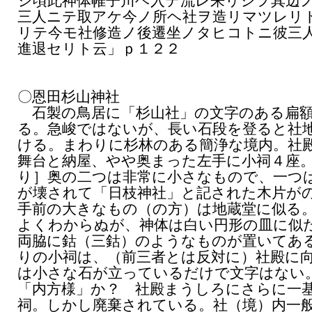
シ頃此神体帷子川ヘ入テ流レ来リシヲ其辺
三人ニテ取アケ今ノ所ヘ社ヲ造リマツレリ
リテ今モ社修造ノ後遷坐ノタヒコトニ彼三
進退セリト云」ｐ１２２
〇恩田杉山神社
石製の鳥居に「杉山社」の文字のある扁
る。急峻ではないが、長い石段を登ると社
ける。まわりに杉林のある簡浄な境内。社
舞台と納屋、やや奥まった左手に小祠４座
り］奥の二つは非常に小さなもので、一つ
が壊されて「日枝神社」と記された木片が
手前の大きなもの（の方）は地蔵堂に似る
よくわからぬが、神体は白い円形の皿に似
両脇に鈷（三鈷）のようなものが置いてあ
りの小祠は、（前三者とは反対に）社殿に
は小さな石が立っているだけで文字はない
「内方様」か？ 社殿まうしろにさらに一
祠。しかし廃棄されている。社（境）内一