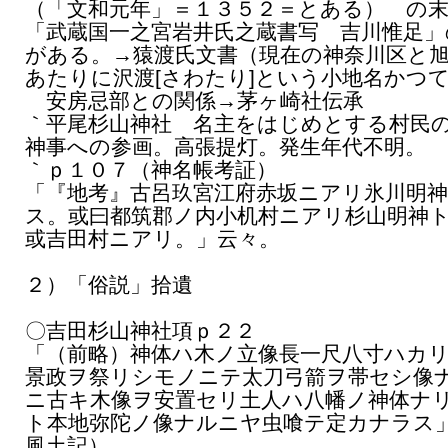
（「文和元年」＝１３５２＝とある） の
「武蔵国一之宮岩井氏之蔵書写 吉川惟足」
がある。→猿渡氏文書（現在の神奈川区と
あたりに沢渡[さわたり]という小地名かつ
安房忌部との関係→茅ヶ崎社伝承
｀平尾杉山神社 名主をはじめとする村民
神事への参画。高張提灯。発生年代不明。
｀ｐ１０７（神名帳考証）
「『地考』古呂玖宮江府赤坂ニアリ氷川明
ス。或曰都筑郡ノ内小机村ニアリ杉山明神
或吉田村ニアリ。」云々。
２）「俗説」拾遺
〇吉田杉山神社項ｐ２２
「（前略）神体ハ木ノ立像長一尺八寸ハカ
景政ヲ祭リシモノニテ太刀弓箭ヲ帯セシ像
ニ古キ木像ヲ安置セリ土人ハ八幡ノ神体ナ
ト本地弥陀ノ像ナルニヤ虫喰テ定カナラス
風土記）