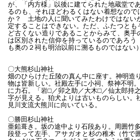
が、「内方様」以後に建てられた地蔵堂で
るのも、それほどわるくはない着想なので
か？ 土地の人に聞いてみたわけではない
定することはできない。ただ、ふたつとも
ど古くない造りであることからみて、奥手
は区別された信仰を持っているのであろう
も奥の２祠も明治以前に溯るものではない
〇大熊杉山神社
畑のひらけた丘陵の真ん中に座す。神明造
物は皆新しい。社殿左手に小祠、祭神不明
に力石。「岩□／卯之助／大木□／仙太郎持
字が見える。狛犬よりは古いものらしい。
見川支流大熊川に向いている。
〇勝田杉山神社
亜鉛葺き。坂の途中より石段あり。周囲竹
段登って左手、アサガオと杉の稚木（竹で