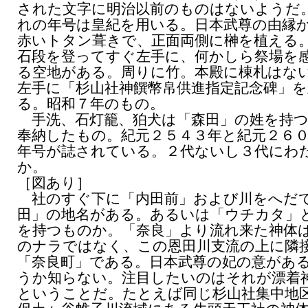
された文字に明治以前のものはないようだ
れの年号は皇紀を用いる。日本武尊の由縁
赤いトタン葺きで、正面両側に榊を植える
石段を登ってすぐ左手に、何かしら祭場を
る空地がある。周りに竹。本殿に棟札はな
左手に「杉山社神饌幣帛供進指定記念碑」を
る。昭和７年のもの。
手洗、石灯籠、狛犬は「森田」の姓を持つ
奉納したもの。紀元２５４３年と紀元２６
年号が誌されている。２代ないし３代にわ
か。
［図あり］
社のすぐ下に「内田前」および川をへだ
田」の地名がある。あるいは「ウチカタ」
を持つものか。「奈良」より流れ来た神体
のナラではなく、この恩田川支流の上に隣
「奈良町」である。日本武尊の妃の意があ
うか知らない。注目したいのはそれが漂着
ということだ。たとえば同じ杉山社集中地