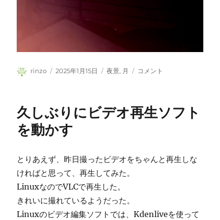
投
投
カ
昨
rinzo
2025年1月15日
夜景
,
月
コメント
稿
稿
テ
夜
者
日:
ゴ
の
リ
満
久しぶりにビデオ再生ソフト
ー
月
に
を動かす
とりあえず、昨日撮ったビデオをちゃんと再生しな
ければと思って、再生してみた。
LinuxなのでVLCで再生した。
きれいに撮れているようだった。
Linuxのビデオ編集ソフトでは、Kdenliveを使って