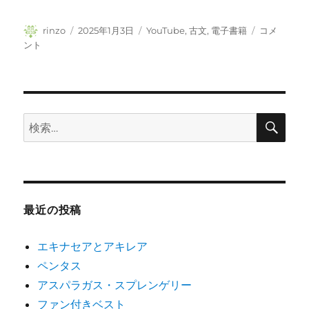
投
投
カ
古
rinzo
2025年1月3日
YouTube
,
古文
,
電子書籍
コメ
稿
稿
テ
典
ント
者
日:
ゴ
の
リ
電
ー
子
化
に
検
検
索
索:
最近の投稿
エキナセアとアキレア
ペンタス
アスパラガス・スプレンゲリー
ファン付きベスト