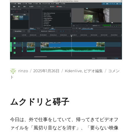
投
投
カ
動
rinzo
2025年1月26日
Kdenlive
,
ビデオ編集
コメン
稿
稿
テ
画
ト
者
日:
ゴ
の
リ
編
ー
集
ムクドリと碍子
を
進
め
今日は、外で仕事をしていて、帰ってきてビデオフ
る
に
ァイルを「風切り音などを消す」、「要らない映像