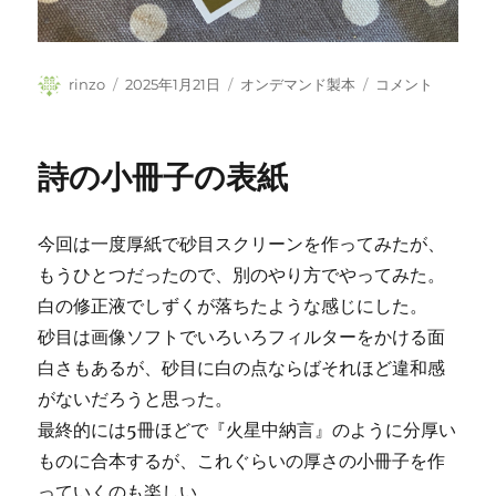
投
投
カ
お
rinzo
2025年1月21日
オンデマンド製本
コメント
稿
稿
テ
年
者
日:
ゴ
玉
リ
年
詩の小冊子の表紙
ー
賀
は
が
今回は一度厚紙で砂目スクリーンを作ってみたが、
き
に
もうひとつだったので、別のやり方でやってみた。
白の修正液でしずくが落ちたような感じにした。
砂目は画像ソフトでいろいろフィルターをかける面
白さもあるが、砂目に白の点ならばそれほど違和感
がないだろうと思った。
最終的には5冊ほどで『火星中納言』のように分厚い
ものに合本するが、これぐらいの厚さの小冊子を作
っていくのも楽しい。