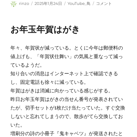
投
投
カ
ム
rinzo
2025年1月24日
YouTube
,
鳥
コメント
稿
稿
テ
ク
者
日:
ゴ
ド
リ
リ
お年玉年賀はがき
ー
と
碍
子
年々、年賀状が減っている。とくに今年は郵便料の
に
値上げも、「年賀状仕舞い」の気風と重なって減っ
ているようだ。
知り合いの消息はインターネット上で確認できる
し、固定電話も徐々に減っている。
年賀はがきは消滅に向かっている感じがする。
昨日お年玉年賀はがきの当せん番号が発表されてい
たが、切手セットが1枚だけ当たっていた。すぐ交換
しないと忘れてしまうので、散歩がてら交換してお
いた。
増刷分の詩の小冊子『鬼キャベツ』が発送されたと