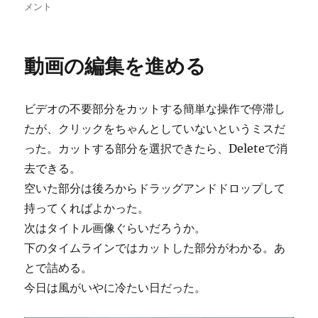
稿
稿
テ
の
メント
者
日:
ゴ
朗
リ
読
ー
も
動画の編集を進める
YouTube
に
ア
ビデオの不要部分をカットする簡単な操作で停滞し
ッ
プ
たが、クリックをちゃんとしていないというミスだ
ロ
った。カットする部分を選択できたら、Deleteで消
ー
去できる。
ド
に
空いた部分は後ろからドラッグアンドドロップして
持ってくればよかった。
次はタイトル画像ぐらいだろうか。
下のタイムラインではカットした部分がわかる。あ
とで詰める。
今日は風がいやに冷たい日だった。