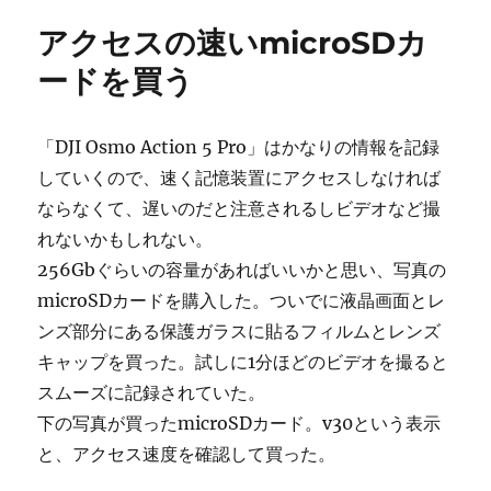
ー
に
アクセスの速いmicroSDカ
ビ
デ
ードを買う
オ
再
生
「DJI Osmo Action 5 Pro」はかなりの情報を記録
ソ
していくので、速く記憶装置にアクセスしなければ
フ
ト
ならなくて、遅いのだと注意されるしビデオなど撮
を
れないかもしれない。
動
256Gbぐらいの容量があればいいかと思い、写真の
か
す
microSDカードを購入した。ついでに液晶画面とレ
に
ンズ部分にある保護ガラスに貼るフィルムとレンズ
キャップを買った。試しに1分ほどのビデオを撮ると
スムーズに記録されていた。
下の写真が買ったmicroSDカード。v30という表示
と、アクセス速度を確認して買った。