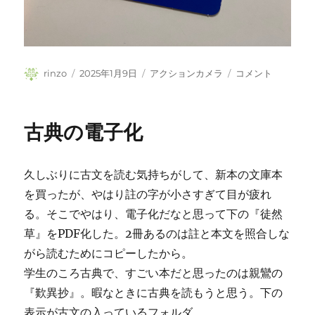
投
投
カ
ア
rinzo
2025年1月9日
アクションカメラ
コメント
稿
稿
テ
ク
者
日:
ゴ
セ
リ
ス
古典の電子化
ー
の
速
い
久しぶりに古文を読む気持ちがして、新本の文庫本
microSD
カ
を買ったが、やはり註の字が小さすぎて目が疲れ
ー
る。そこでやはり、電子化だなと思って下の『徒然
ド
草』をPDF化した。2冊あるのは註と本文を照合しな
を
買
がら読むためにコピーしたから。
う
学生のころ古典で、すごい本だと思ったのは親鸞の
に
『歎異抄』。暇なときに古典を読もうと思う。下の
表示が古文の入っているフォルダ。