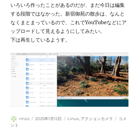
いろいろ作ったことがあるのだが、まだ今日は編集
する段階ではなかった。新宿御苑の散歩は、なんと
なくまとまっているので、これでYouTubeなどにア
ップロードして見えるようにしてみたい。
下は再生しているようす。
投
投
カ
久
rinzo
2025年1月12日
Linux
,
アクションカメラ
コメ
稿
稿
テ
し
ント
者
日:
ゴ
ぶ
リ
り