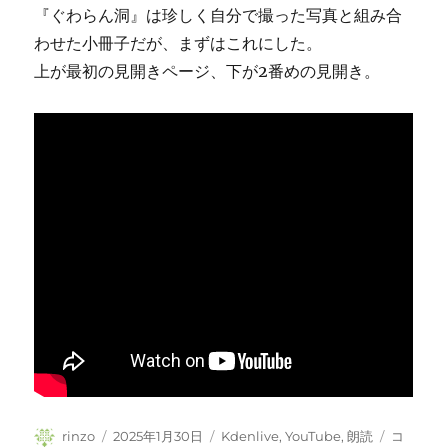
『ぐわらん洞』は珍しく自分で撮った写真と組み合
わせた小冊子だが、まずはこれにした。
上が最初の見開きページ、下が2番めの見開き。
投
投
カ
詩
rinzo
2025年1月30日
Kdenlive
,
YouTube
,
朗読
コ