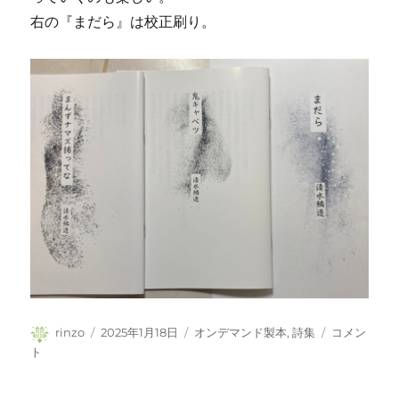
右の『まだら』は校正刷り。
投
投
カ
詩
rinzo
2025年1月18日
オンデマンド製本
,
詩集
コメン
稿
稿
テ
の
ト
者
日:
ゴ
小
リ
冊