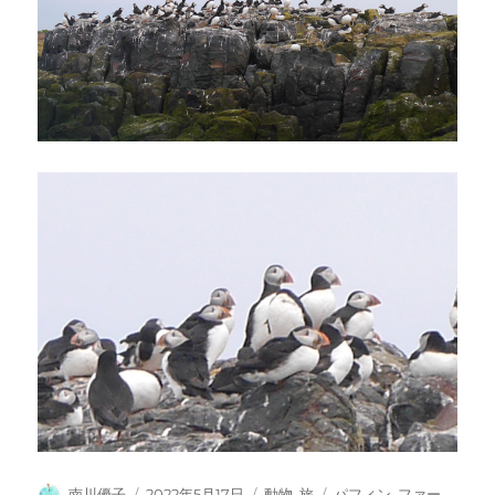
投
投
カ
タ
南川優子
2022年5月17日
動物
,
旅
パフィン
,
ファー