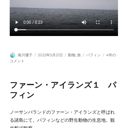
投
投
カ
タ
フ
南川優子
2022年5月21日
動物
,
旅
パフィン
4件の
稿
稿
テ
グ
ァ
コメント
者
日:
ゴ
ー
リ
ン・
ー
ア
ファーン・アイランズ１ パ
イ
ラ
フィン
ン
ズ
２
ノーサンバランドのファーン・アイランズと呼ばれ
飛
る諸島にて。パフィンなどの野生動物の生息地。観
ぶ
パ