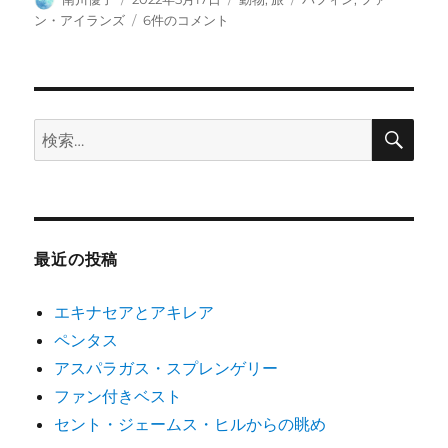
稿
稿
テ
グ
フ
ン・アイランズ
6件のコメント
者
日:
ゴ
ァ
リ
ー
ー
ン・
ア
イ
検
検
索
ラ
索:
ン
ズ
１
パ
フ
最近の投稿
ィ
ン
エキナセアとアキレア
へ
の
ペンタス
アスパラガス・スプレンゲリー
ファン付きベスト
セント・ジェームス・ヒルからの眺め