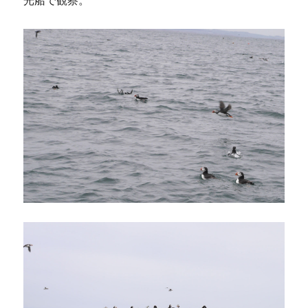
光船で観察。
フ
ィ
ン
へ
の