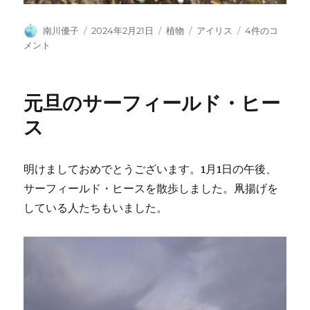
投
投
カ
タ
ア
南川優子
2024年2月21日
植物
アイリス
4件のコ
稿
稿
テ
グ
イ
メント
者
日:
ゴ
リ
リ
ス
ー
へ
元旦のサーフィールド・ヒー
の
ス
明けましておめでとうございます。1月1日の午後、
サーフィールド・ヒースを散歩しました。凧揚げを
している人たちもいました。