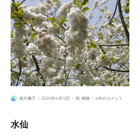
投
投
カ
桜
南川優子
2024年4月13日
桜
,
植物
4件のコメント
稿
稿
テ
へ
者
日:
ゴ
の
リ
水仙
ー