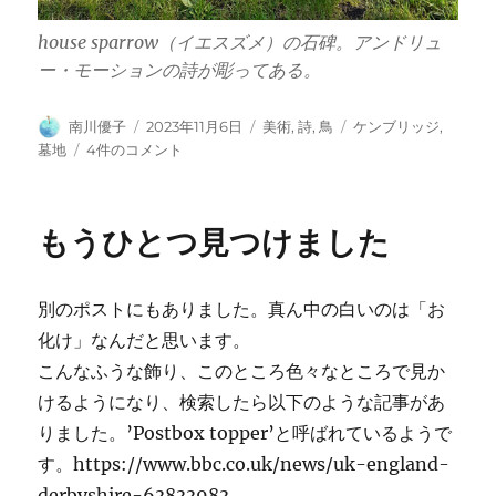
house sparrow（イエスズメ）の石碑。アンドリュ
ー・モーションの詩が彫ってある。
投
投
カ
タ
南川優子
2023年11月6日
美術
,
詩
,
鳥
ケンブリッジ
,
稿
稿
テ
グ
ミ
墓地
4件のコメント
者
日:
ゴ
ル・
リ
ロ
ー
ー
もうひとつ見つけました
ド
墓
地
別のポストにもありました。真ん中の白いのは「お
へ
の
化け」なんだと思います。
こんなふうな飾り、このところ色々なところで見か
けるようになり、検索したら以下のような記事があ
りました。’Postbox topper’と呼ばれているようで
す。https://www.bbc.co.uk/news/uk-england-
derbyshire-63833983