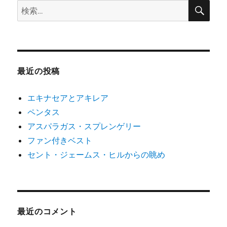
検
検
の
ペ
索
索:
ー
ジ
最近の投稿
送
エキナセアとアキレア
り
ペンタス
アスパラガス・スプレンゲリー
ファン付きベスト
セント・ジェームス・ヒルからの眺め
最近のコメント