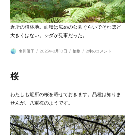
近所の植林地。面積は広めの公園ぐらいでそれほど
大きくはない。シダが見事だった。
投
投
カ
近
南川優子
2025年8月10日
植物
2件のコメント
稿
稿
テ
所
者
日:
ゴ
の
リ
植
桜
ー
林
地
へ
わたしも近所の桜を載せておきます。品種は知りま
の
せんが、八重桜のようです。