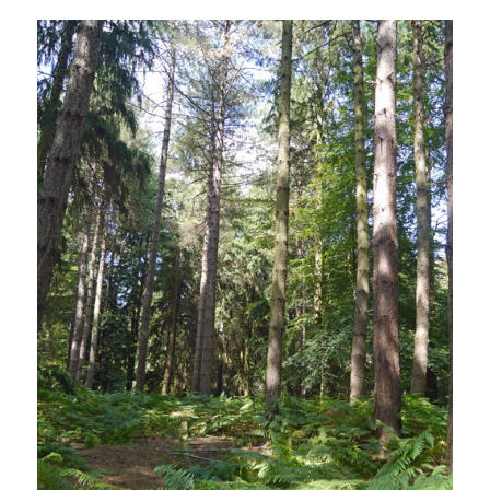
堂
へ
の