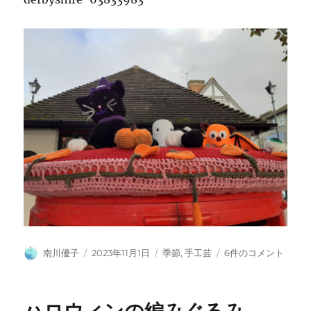
投
投
カ
も
南川優子
2023年11月1日
季節
,
手工芸
6件のコメント
稿
稿
テ
う
者
日:
ゴ
ひ
リ
と
ハロウィンの編みぐるみ
ー
つ