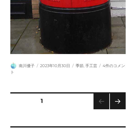
投
投
カ
ハ
南川優子
2023年10月30日
季節
,
手工芸
4件のコメン
稿
稿
テ
ロ
ト
者
日:
ゴ
ウ
リ
ィ
ー
ン
の
投
固定ページ
1
編
み
次の
稿
ぐ
ペー
る
ジ
の
み
へ