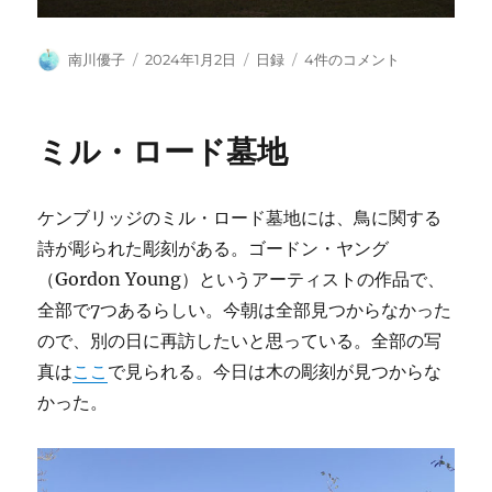
投
投
カ
元
南川優子
2024年1月2日
日録
4件のコメント
稿
稿
テ
旦
者
日:
ゴ
の
リ
サ
ミル・ロード墓地
ー
ー
フ
ィ
ケンブリッジのミル・ロード墓地には、鳥に関する
ー
ル
詩が彫られた彫刻がある。ゴードン・ヤング
ド・
（Gordon Young）というアーティストの作品で、
ヒ
全部で7つあるらしい。今朝は全部見つからなかった
ー
ス
ので、別の日に再訪したいと思っている。全部の写
へ
真は
ここ
で見られる。今日は木の彫刻が見つからな
の
かった。