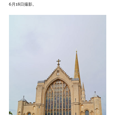
6月18日撮影。
ス・
ヒ
ル
か
ら
の
眺
め
へ
の