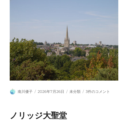
投
投
カ
セ
南川優子
2026年7月26日
未分類
3件のコメント
稿
稿
テ
ン
者
日:
ゴ
ト・
リ
ジ
ノリッジ大聖堂
ー
ェ
ー
ム