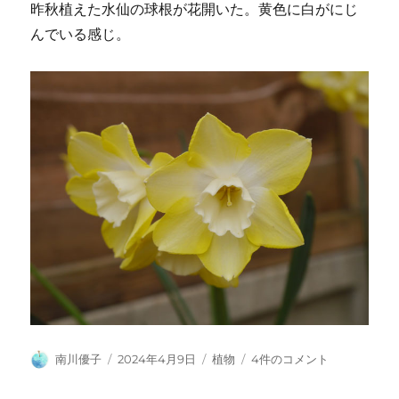
昨秋植えた水仙の球根が花開いた。黄色に白がにじ
んでいる感じ。
投
投
カ
水
南川優子
2024年4月9日
植物
4件のコメント
稿
稿
テ
仙
者
日:
ゴ
へ