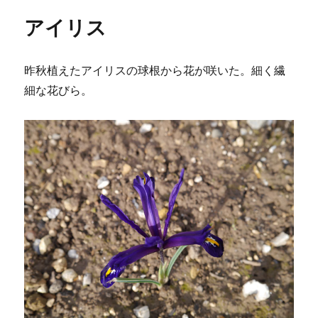
リ
の
アイリス
ー
昨秋植えたアイリスの球根から花が咲いた。細く繊
細な花びら。