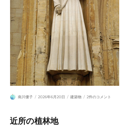
投
投
カ
ノ
南川優子
2026年6月20日
建築物
2件のコメント
稿
稿
テ
リ
者
日:
ゴ
ッ
リ
ジ
近所の植林地
ー
大
聖