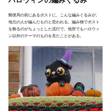
見
つ
郵便局の前にあるポストに、こんな編みぐるみが。
け
ま
地元の人が編んだものと思われる。編み物でポスト
し
を飾るのがちょっとした流行で、他所でもハロウィ
た
ン以外のテーマのものを見たことがある。
へ
の