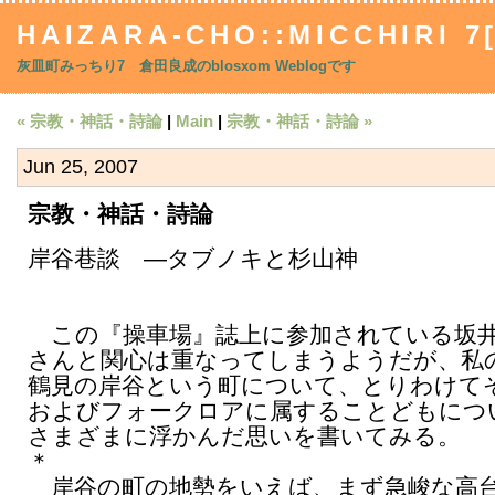
HAIZARA-CHO::MICCHIRI 7
灰皿町みっちり7 倉田良成のblosxom Weblogです
« 宗教・神話・詩論
|
Main
|
宗教・神話・詩論 »
Jun 25, 2007
宗教・神話・詩論
岸谷巷談 ―タブノキと杉山神
この『操車場』誌上に参加されている坂
さんと関心は重なってしまうようだが、私
鶴見の岸谷という町について、とりわけて
およびフォークロアに属することどもにつ
さまざまに浮かんだ思いを書いてみる。
＊
岸谷の町の地勢をいえば、まず急峻な高