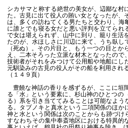
シカサマと称する絶世の美女が、辺鄙な村
た。古見に出て役人の賄い女となったが、
は、多くの訪ねてくる男たちと交わり、海
に誰とでも寝る女だと悪い評判を立てられ
で女は堪えられず、山中に到り、籠り生活
たのが、水ほしさに川辺に来て、うち臥し
（死ぬ）。その片目と、もう一つの目とか
え、二本そろった立派な材木となったので
技術者がそれをみつけて公用船や地船にし
元馴染みの古見の役人がその船を利用され
（１４９頁）
豊饒な神話の香りを感ずるが、ここに垣
る「水」という要素に、杉山神のひとつの
る）系を引き当ててみることは可能なよう
る。タブノキと真水という二項関係のほか
神と水という関係は次のことからも跡づけ
すなわちその集中奉斎地区における特異的
事といえば、鶴見社の田祭り神事を除き、