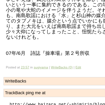
いという一事に集約できるのである。この
小の竜や大蛇のイメージを伴うようだ。そ
も、南島歌謡における「水」と杉山神の媒
てのタブノキは、媒介という点でいかにも
り、また大元をいえば南島歌謡まで持ち出
少々大仰になってしまったこと、忸怩たら
ないけれども。
07年/6月 詩誌『操車場』第２号所収
Posted at
23:57
in
sugiyama
|
WriteBacks (0)
|
Edit
WriteBacks
TrackBack ping me at
http://www.haizara.net/~shimirin/blog