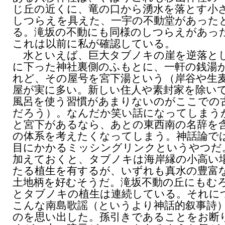
じ丘の近くに、竜の口から湧水を落とす小
しつらえを具えた、一宇の不動堂があった
る。滝坂の不動にも同様のしつらえがあっ
これは以前に私が確認している。
水といえば、巨大タブノキの崖を逆落と
に下った神社裏側のふもとに、一軒の銭湯
れど、その屋号を宮下湯という（岸谷や生
屋が実に多い。新しい住人や素封家を除い
風呂を使う習慣があまりないのがここでの
だろう）。なんだか笑い話になってしまう
と宮下があるなら、あとの東西南の名辞を
の体系を考えたくなってしまう。神話論で
目にかかるミッシングリンクというやつだ
加えておくと、タブノキは海岸縁の小高い
たる植生を有するが、いずれも真水の豊富
土地柄を好むそうだ。滝坂不動の丘にもむ
とタブノキの植生は連続している。それに
こんな南島歌謡（というより神話的叙事詩
のを思い出した。孫引きであることをお断