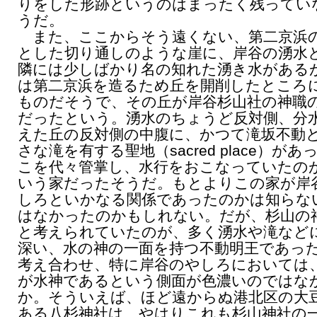
りをした形跡というのはまったく残ってい
うだ。
また、ここからそう遠くない、第二京浜
とした切り通しのような崖に、岸谷の湧水
隣には少しばかり名の知れた湧き水がある
は第二京浜を造るため丘を開削したところ
ものだそうで、その丘が岸谷杉山社の神職
だったという。湧水のちょうど反対側、分
えた丘の反対側の中腹に、かつて滝坂不動
さな滝を有する聖地（sacred place）があ
こを代々管掌し、水行をおこなっていたの
いう家だったそうだ。もとよりこの家が岸
しろといかなる関係であったのかは知らな
はなかったのかもしれない。だが、杉山の
と考えられていたのが、多く湧水や滝など
深い、水の神の一面を持つ不動明王であっ
考え合わせ、特に岸谷のやしろにおいては
が水神であるという側面が色濃いのではな
か。そういえば、ほど遠からぬ港北区の大
ある八杉神社は、やはりこれも杉山神社の