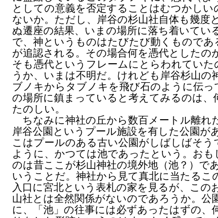
としての意義を否定することはむつかしい
ないか。ただし、岸谷の杉山社自体も幾度
ぬ遷座の結果、いまの場所に落ち着いてい
で、神というものはたびたび動くものであ
が追認される。その場合何を憑代としたの
そも憑代というフレームにとらわれていた
うか、いまは不明だ。けれども岸谷杉山の
ブノキからタブノキを飛び石のように伝っ
の場所に鎮まっていると考えてみるのは、
たのしい。
ちなみに神社の丘から数百メートル離れ
岸谷公園というプール施設を有した公園が
こはプールのある古い公園がしばしばそう
ように、かつては池であったという。おも
のは昔ここが杉山神社の境外地（池？）で
いうことだ。神社から見て真北に当たるこ
入口に宮北という表札の家を見るが、この
山社とは全然関係がないのであろうか。公
に、「池」の往事には必ずあったはずの、