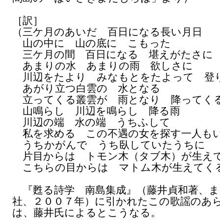
［訳］
（三ケ月のあいだ 百日になる長い月日
山の中に 山の底に こもった
三ケ月の間 百日になる 堪えがたさに
あまりの水 あまりの雨 欲しさに
川辺をたより みなもとをたよって 登
あがり立つ白雲の 水となる
立ってくる叢雲が 雨となり 降ってく
山鳴らし 川辺を鳴らし 降る雨
川辺の端 水の端 うちふして
私を求める この不遇の女を探す一人も
うちかがんで うち臥していたうちに
片目からは トモン木（タブ木）が生え
こちらの目からは マトム木が生えてく
『甦る詩学 南島集成』（藤井貞和著、ま
社、２００７年）に引かれたこの歌謡のあ
は、藤井氏によるとこうなる。