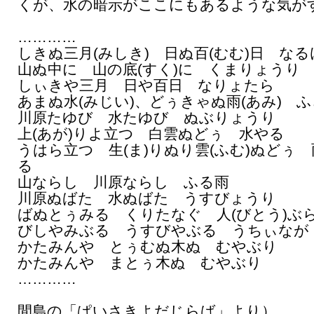
くが、水の暗示がここにもあるような気が
…………
しきぬ三月(みしき) 日ぬ百(むむ)日 なる
山ぬ中に 山の底(すく)に くまりょうり
しぃきや三月 日や百日 なりょたら
あまぬ水(みじい)、どぅきゃぬ雨(あみ) 
川原たゆび 水たゆび ぬぶりょうり
上(あが)りよ立つ 白雲ぬどぅ 水やる
うはら立つ 生(ま)りぬり雲(ふむ)ぬどぅ
る
山ならし 川原ならし ふる雨
川原ぬばた 水ぬばた うすびょうり
ばぬとぅみる くりたなぐ 人(びとう)ぶ
びしやみぶる うすびやぶる うちぃなが
かたみんや とぅむぬ木ぬ むやぶり
かたみんや まとぅ木ぬ むやぶり
…………
（波
間島の「ぱいさきよだじらば」より）