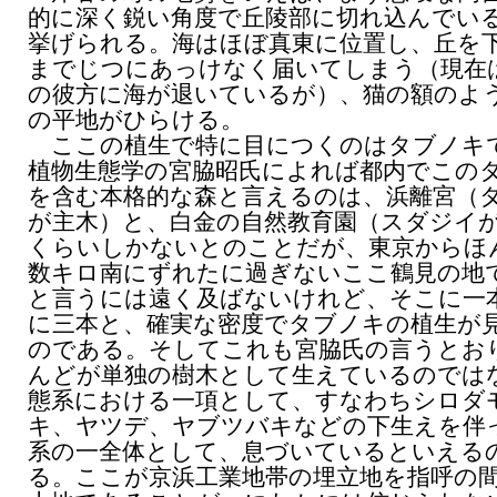
的に深く鋭い角度で丘陵部に切れ込んでい
挙げられる。海はほぼ真東に位置し、丘を
までじつにあっけなく届いてしまう（現在
の彼方に海が退いているが）、猫の額のよ
の平地がひらける。
ここの植生で特に目につくのはタブノキ
植物生態学の宮脇昭氏によれば都内でこの
を含む本格的な森と言えるのは、浜離宮（
が主木）と、白金の自然教育園（スダジイ
くらいしかないとのことだが、東京からほ
数キロ南にずれたに過ぎないここ鶴見の地
と言うには遠く及ばないけれど、そこに一
に三本と、確実な密度でタブノキの植生が
のである。そしてこれも宮脇氏の言うとお
んどが単独の樹木として生えているのでは
態系における一項として、すなわちシロダ
キ、ヤツデ、ヤブツバキなどの下生えを伴
系の一全体として、息づいているといえる
る。ここが京浜工業地帯の埋立地を指呼の