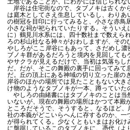
土地であることが、にわかには信じられな
岸谷は住宅街なので、タブノキは古くか
は庭木としてさえ生息しているし、わりあ
の樹冠を目印に行ってみると、小さな赤鳥
小さな祠が祀られていたりする。そういえ
に）鶴見川水系には、四十数社まで数えら
ろの杉山社なる神々がおわしますが、その
やしろがここ岸谷にもあって、さだめし濃
ブノキ群があるだろうと境内を見回しても
やサクラが見えるだけで、当初は気落ちし
だ。だが、そこの舞殿の裏手に回ってみて
だ。丘の頂上にある神域の切り立った崖の
岸谷のほかの場所では見たこともない大き
け物のようなタブノキが一本、蹲っていた
やしろの由緒書にはタブノキのことは当
いないが、現在の舞殿の場所はかつて本殿
ところだそうで、そうすると、なるほど、
社の本義がどこいらへんに存するのか、一
が得られてくる。少なくともいまはお化け
に盤踞しているこのタブノキに、憑代（よ