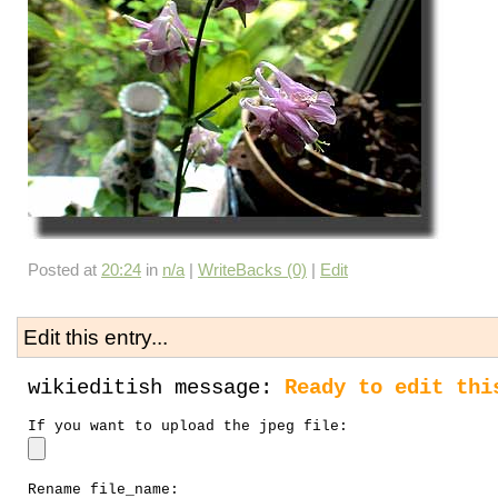
Posted at
20:24
in
n/a
|
WriteBacks (0)
|
Edit
Edit this entry...
wikieditish message:
Ready to edit thi
If you want to upload the jpeg file:
Rename file_name: