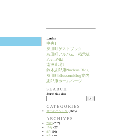
Links
中央1
灰皿町ゲストブック
灰皿町アルバム・掲示板
PoemWiki
南波止場1
鈴木志郎康Nucleus Blog
灰皿町BlosxomBlog案内
志郎康ホームページ
SEARCH
Search this site:
CATEGORIES
全てのエントリ
(1685)
ARCHIVES
2009
(292)
10月
(20)
9月
(30)
8月
(30)