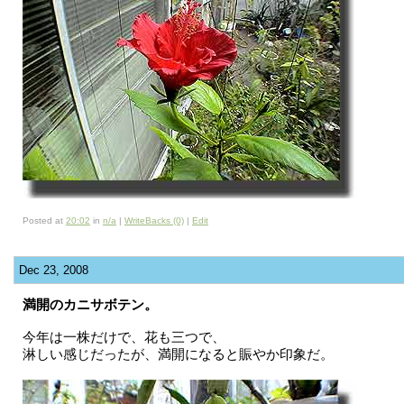
Posted at
20:02
in
n/a
|
WriteBacks (0)
|
Edit
Dec 23, 2008
満開のカニサボテン。
今年は一株だけで、花も三つで、
淋しい感じだったが、満開になると賑やか印象だ。