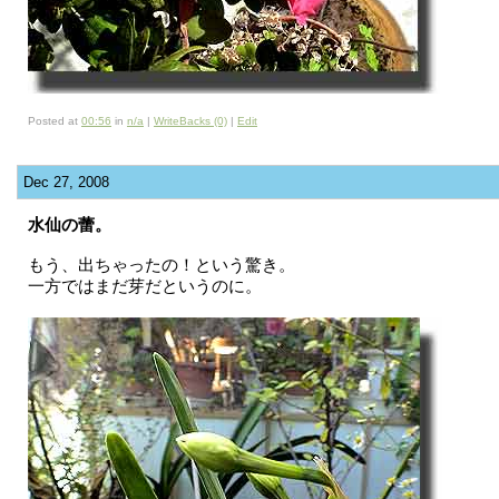
Posted at
00:56
in
n/a
|
WriteBacks (0)
|
Edit
Dec 27, 2008
水仙の蕾。
もう、出ちゃったの！という驚き。
一方ではまだ芽だというのに。