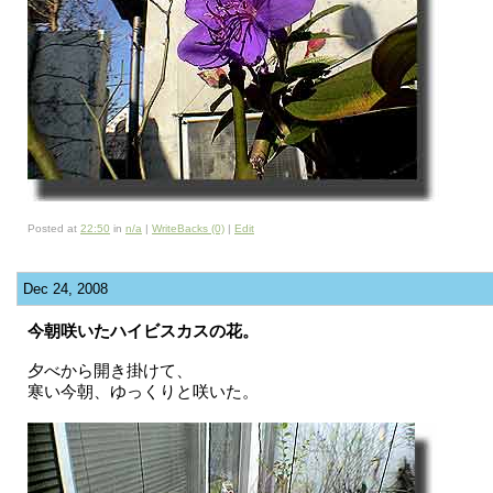
Posted at
22:50
in
n/a
|
WriteBacks (0)
|
Edit
Dec 24, 2008
今朝咲いたハイビスカスの花。
夕べから開き掛けて、
寒い今朝、ゆっくりと咲いた。