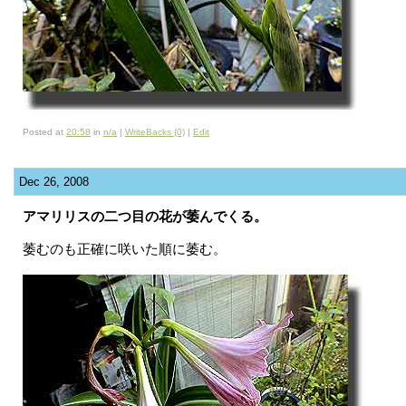
Posted at
20:58
in
n/a
|
WriteBacks (0)
|
Edit
Dec 26, 2008
アマリリスの二つ目の花が萎んでくる。
萎むのも正確に咲いた順に萎む。