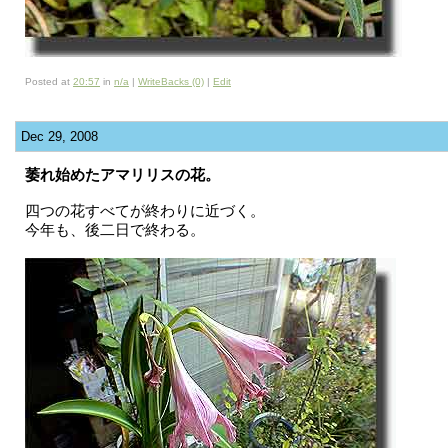
Posted at
20:57
in
n/a
|
WriteBacks (0)
|
Edit
Dec 29, 2008
萎れ始めたアマリリスの花。
四つの花すべてが終わりに近づく。
今年も、後二日で終わる。