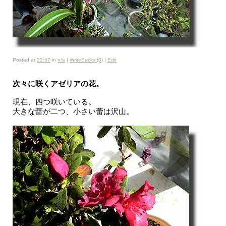
Posted at
22:57
in
n/a
|
WriteBacks (0)
|
Edit
次々に咲くアゼリアの花。
現在、四つ咲いている。
大きな蕾が二つ、小さい蕾は沢山。