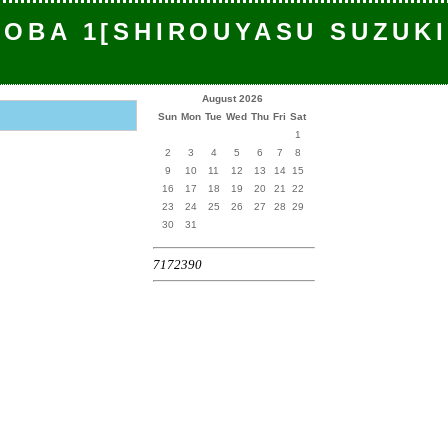
TOBA 1[SHIROUYASU SUZUKI
August 2026
Sun
Mon
Tue
Wed
Thu
Fri
Sat
1
2
3
4
5
6
7
8
9
10
11
12
13
14
15
16
17
18
19
20
21
22
23
24
25
26
27
28
29
30
31
7172390