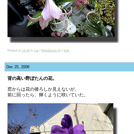
Posted at
19:36
in
n/a
|
WriteBacks (0)
|
Edit
Dec 25, 2008
背の高い野ぼたんの花。
窓からは花の後ろしか見えないが、
前に回ったら、輝くように咲いていた。