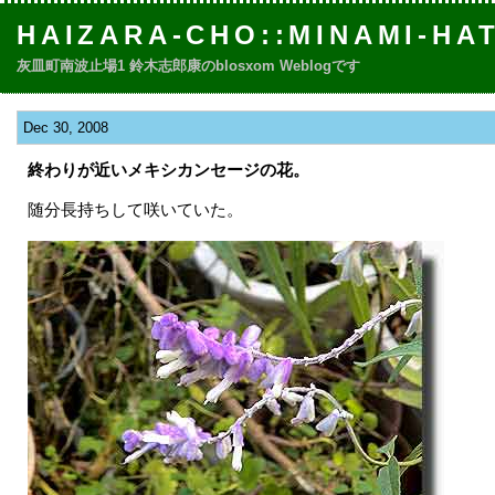
HAIZARA-CHO::MINAMI-HA
灰皿町南波止場1 鈴木志郎康のblosxom Weblogです
Dec 30, 2008
終わりが近いメキシカンセージの花。
随分長持ちして咲いていた。