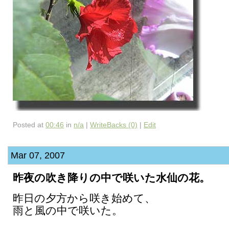
Posted at
00:46
in
n/a
|
WriteBacks (0)
|
Edit
Mar 07, 2007
昨夜の吹き降りの中で咲いた水仙の花。
昨日の夕方から咲き始めて、
雨と風の中で咲いた。