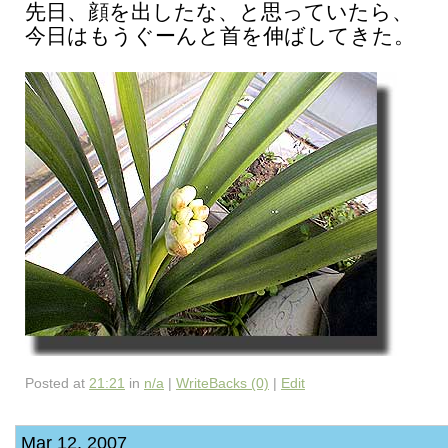
先日、顔を出したな、と思っていたら、
今日はもうぐーんと首を伸ばしてきた。
Posted at
21:21
in
n/a
|
WriteBacks (0)
|
Edit
Mar 12, 2007