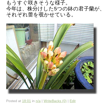
もうすぐ咲きそうな様子。
今年は、株分けした5つの鉢の君子蘭が、
それぞれ蕾を覗かせている。
Posted at
18:01
in
n/a
|
WriteBacks (0)
|
Edit