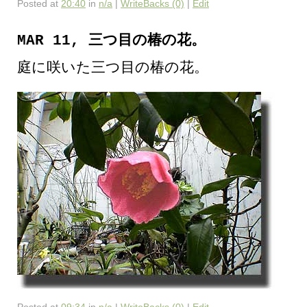
Posted at
20:40
in
n/a
|
WriteBacks (0)
|
Edit
MAR 11, 三つ目の椿の花。
庭に咲いた三つ目の椿の花。