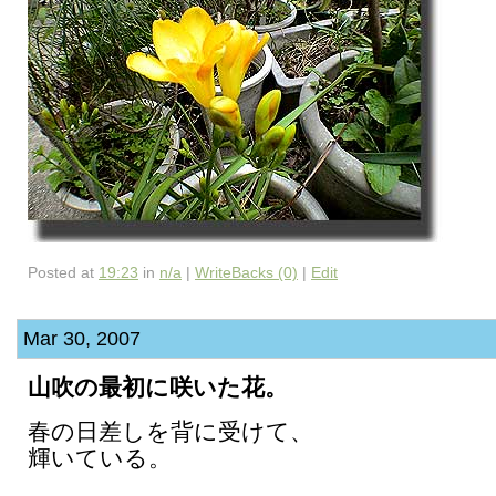
Posted at
19:23
in
n/a
|
WriteBacks (0)
|
Edit
Mar 30, 2007
山吹の最初に咲いた花。
春の日差しを背に受けて、
輝いている。