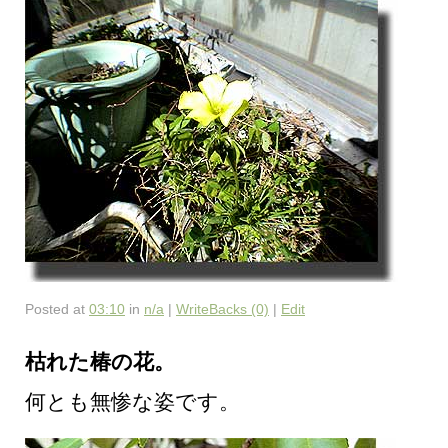
Posted at
03:10
in
n/a
|
WriteBacks (0)
|
Edit
枯れた椿の花。
何とも無惨な姿です。