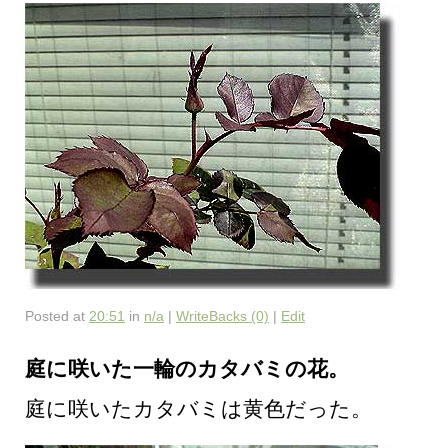
Posted at
20:51
in
n/a
|
WriteBacks (0)
|
Edit
庭に咲いた一輪のカタバミの花。
庭に咲いたカタバミは黄色だった。