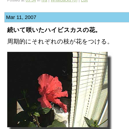
Posted at
09:34
in
n/a
|
WriteBacks (0)
|
Edit
Mar 11, 2007
続いて咲いたハイビスカスの花。
周期的にそれぞれの枝が花をつける。