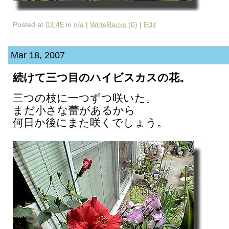
Posted at
03:45
in
n/a
|
WriteBacks (0)
|
Edit
Mar 18, 2007
続けて三つ目のハイビスカスの花。
三つの枝に一つずつ咲いた。
まだ小さな蕾があるから
何日か後にまた咲くでしょう。