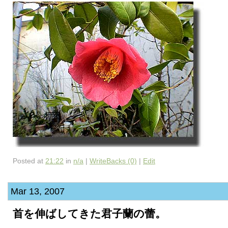
Posted at
21:22
in
n/a
|
WriteBacks (0)
|
Edit
Mar 13, 2007
首を伸ばしてきた君子蘭の蕾。