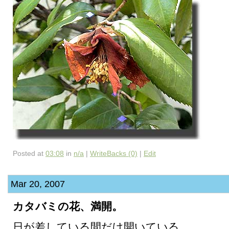
Posted at
03:08
in
n/a
|
WriteBacks (0)
|
Edit
Mar 20, 2007
カタバミの花、満開。
日が差している間だけ開いている。