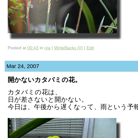
Posted at
00:43
in
n/a
|
WriteBacks (0)
|
Edit
Mar 24, 2007
開かないカタバミの花。
カタバミの花は、
日が差さないと開かない。
今日は、午後から遅くなって、雨という予