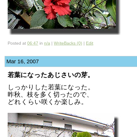
Posted at
06:47
in
n/a
|
WriteBacks (0)
|
Edit
Mar 16, 2007
若葉になったあじさいの芽。
しっかりした若葉になった。
昨秋、枝を多く切ったので、
どれくらい咲くか楽しみ。