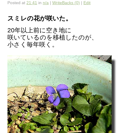
Posted at
21:41
in
n/a
|
WriteBacks (0)
|
Edit
スミレの花が咲いた。
20年以上前に空き地に
咲いているのを移植したのが、
小さく毎年咲く。