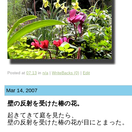
Posted at
07:13
in
n/a
|
WriteBacks (0)
|
Edit
Mar 14, 2007
壁の反射を受けた椿の花。
起きてきて庭を見たら、
壁の反射を受けた椿の花が目にとまった。