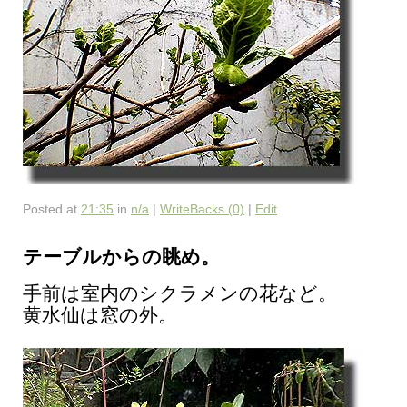
Posted at
21:35
in
n/a
|
WriteBacks (0)
|
Edit
テーブルからの眺め。
手前は室内のシクラメンの花など。
黄水仙は窓の外。