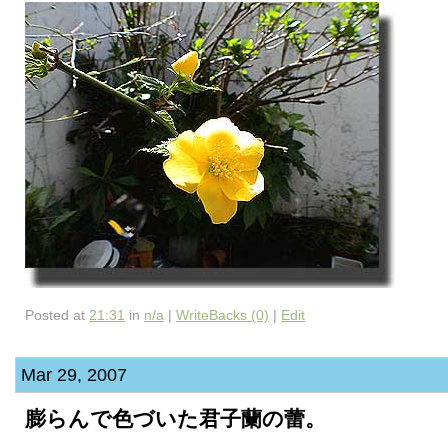
Posted at
21:31
in
n/a
|
WriteBacks (0)
|
Edit
Mar 29, 2007
膨らんで色づいた君子蘭の蕾。