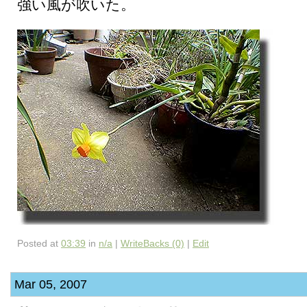
強い風が吹いた。
Posted at
03:39
in
n/a
|
WriteBacks (0)
|
Edit
Mar 05, 2007