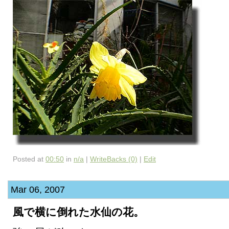
Posted at
00:50
in
n/a
|
WriteBacks (0)
|
Edit
Mar 06, 2007
風で横に倒れた水仙の花。