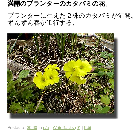
満開のプランターのカタバミの花。
プランターに生えた２株のカタバミが満開
ずんずん春が進行する。
Posted at
00:39
in
n/a
|
WriteBacks (0)
|
Edit