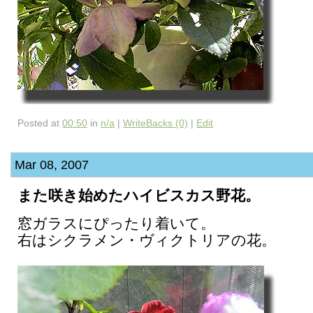
Posted at
00:50
in
n/a
|
WriteBacks (0)
|
Edit
Mar 08, 2007
また咲き始めたハイビスカス野花。
窓ガラスにぴったり着いて。
右はシクラメン・ヴィクトリアの花。