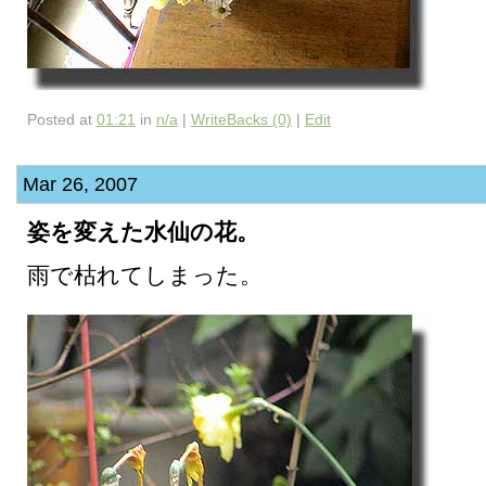
Posted at
01:21
in
n/a
|
WriteBacks (0)
|
Edit
Mar 26, 2007
姿を変えた水仙の花。
雨で枯れてしまった。