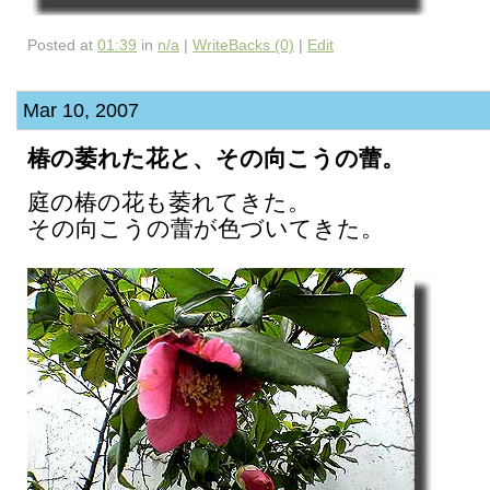
Posted at
01:39
in
n/a
|
WriteBacks (0)
|
Edit
Mar 10, 2007
椿の萎れた花と、その向こうの蕾。
庭の椿の花も萎れてきた。
その向こうの蕾が色づいてきた。