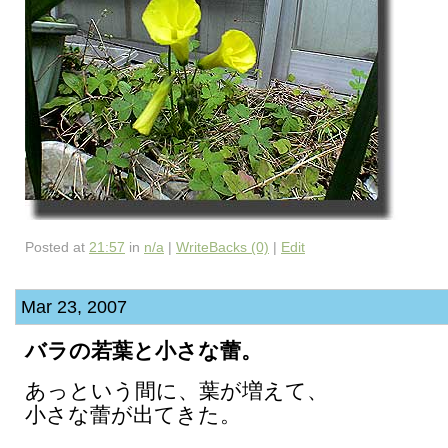
Posted at
21:57
in
n/a
|
WriteBacks (0)
|
Edit
Mar 23, 2007
バラの若葉と小さな蕾。
あっという間に、葉が増えて、
小さな蕾が出てきた。