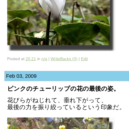
Posted at
20:21
in
n/a
|
WriteBacks (0)
|
Edit
Feb 03, 2009
ピンクのチューリップの花の最後の姿。
花びらがねじれて、垂れ下がって、
最後の力を振り絞っているという印象だ。