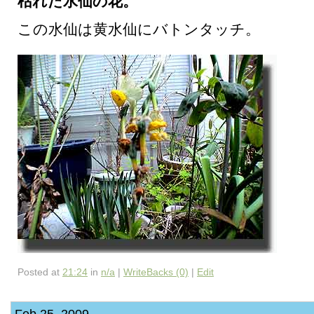
枯れた水仙の花。
この水仙は黄水仙にバトンタッチ。
Posted at
21:24
in
n/a
|
WriteBacks (0)
|
Edit
Feb 25, 2009