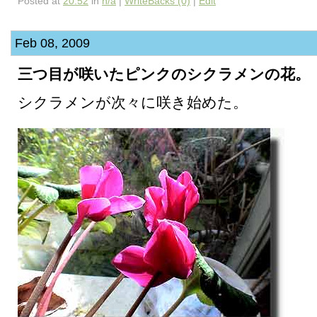
Posted at
20:52
in
n/a
|
WriteBacks (0)
|
Edit
Feb 08, 2009
三つ目が咲いたピンクのシクラメンの花。
シクラメンが次々に咲き始めた。