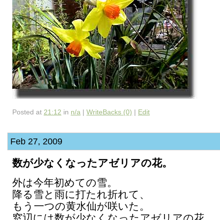
Posted at
21:12
in
n/a
|
WriteBacks (0)
|
Edit
Feb 27, 2009
数が少なくなったアゼリアの花。
外は今年初めての雪。
降る雪と雨に打たれ折れて、
もう一つの黄水仙が咲いた。
窓辺には数が少なくなったアゼリアの花。