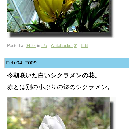
Posted at
04:24
in
n/a
|
WriteBacks (0)
|
Edit
Feb 04, 2009
今朝咲いた白いシクラメンの花。
赤とは別の小ぶりの鉢のシクラメン。