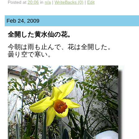
Posted at
20:06
in
n/a
|
WriteBacks (0)
|
Edit
Feb 24, 2009
全開した黄水仙の花。
今朝は雨も止んで、花は全開した。
曇り空で寒い。