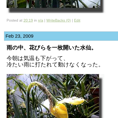
Posted at
20:19
in
n/a
|
WriteBacks (0)
|
Edit
Feb 23, 2009
雨の中、花びらを一枚開いた水仙。
今朝は気温も下がって、
冷たい雨に打たれて動けなくなった。