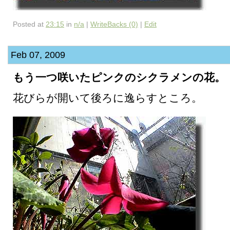
Posted at
23:15
in
n/a
|
WriteBacks (0)
|
Edit
Feb 07, 2009
もう一つ咲いたピンクのシクラメンの花。
花びらが開いて後ろに逸らすところ。