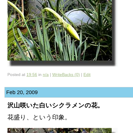
Posted at
19:56
in
n/a
|
WriteBacks (0)
|
Edit
Feb 20, 2009
沢山咲いた白いシクラメンの花。
花盛り、という印象。