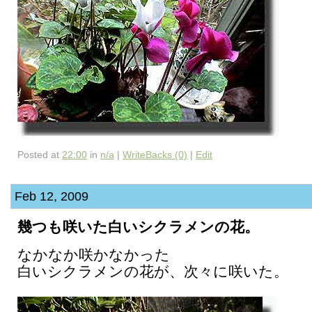
Posted at
22:00
in
n/a
|
WriteBacks (0)
|
Edit
Feb 12, 2009
幾つも咲いた白いシクラメンの花。
なかなか咲かなかった
白いシクラメンの花が、次々に咲いた。