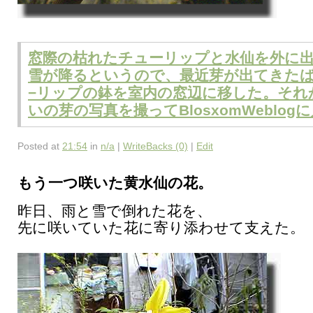
窓際の枯れたチューリップと水仙を外に
雪が降るというので、最近芽が出てきた
−リップの鉢を室内の窓辺に移した。それ
いの芽の写真を撮ってBlosxomWeblog
Posted at
21:54
in
n/a
|
WriteBacks (0)
|
Edit
もう一つ咲いた黄水仙の花。
昨日、雨と雪で倒れた花を、
先に咲いていた花に寄り添わせて支えた。