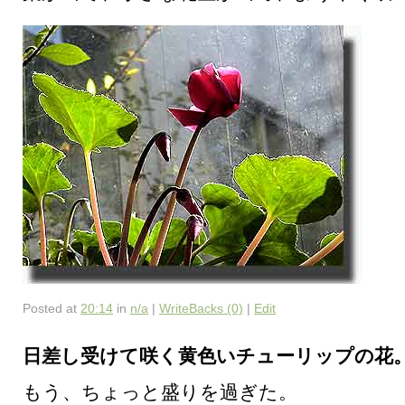
Posted at
20:14
in
n/a
|
WriteBacks (0)
|
Edit
日差し受けて咲く黄色いチューリップの花
もう、ちょっと盛りを過ぎた。