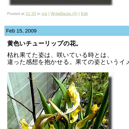
Posted at
21:33
in
n/a
|
WriteBacks (0)
|
Edit
Feb 15, 2009
黄色いチューリップの花。
枯れ果てた姿は、咲いている時とは、
違った感想を抱かせる。果ての姿というイ