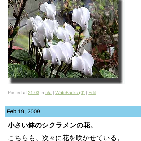
Posted at
21:03
in
n/a
|
WriteBacks (0)
|
Edit
Feb 19, 2009
小さい鉢のシクラメンの花。
こちらも、次々に花を咲かせている。