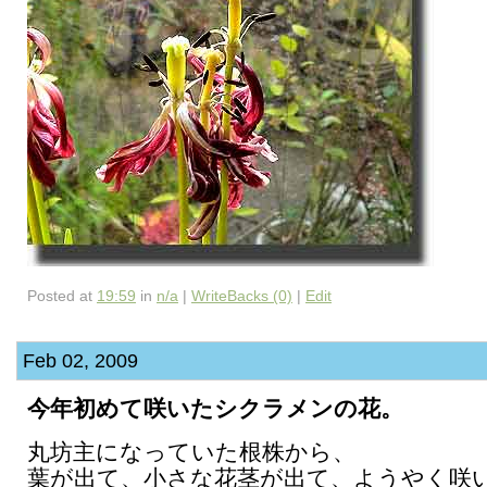
Posted at
19:59
in
n/a
|
WriteBacks (0)
|
Edit
Feb 02, 2009
今年初めて咲いたシクラメンの花。
丸坊主になっていた根株から、
葉が出て、小さな花茎が出て、ようやく咲