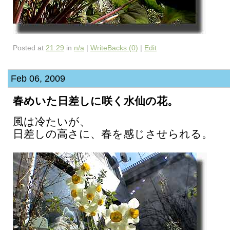
Posted at
21:29
in
n/a
|
WriteBacks (0)
|
Edit
Feb 06, 2009
春めいた日差しに咲く水仙の花。
風は冷たいが、
日差しの高さに、春を感じさせられる。