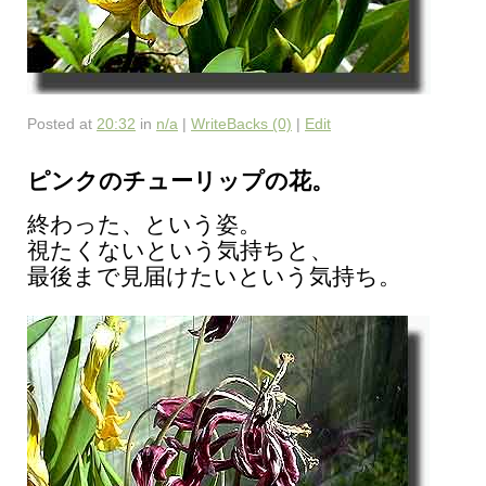
Posted at
20:32
in
n/a
|
WriteBacks (0)
|
Edit
ピンクのチューリップの花。
終わった、という姿。
視たくないという気持ちと、
最後まで見届けたいという気持ち。