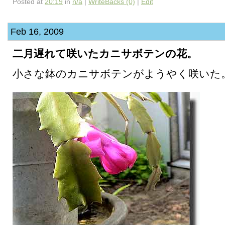
Posted at
20:19
in
n/a
|
WriteBacks (0)
|
Edit
Feb 16, 2009
二月遅れて咲いたカニサボテンの花。
小さな鉢のカニサボテンがようやく咲いた