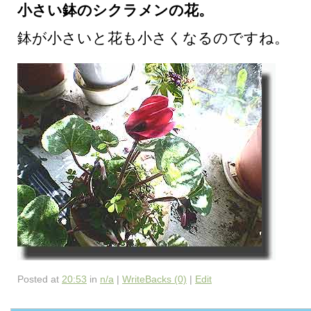
小さい鉢のシクラメンの花。
鉢が小さいと花も小さくなるのですね。
Posted at
20:53
in
n/a
|
WriteBacks (0)
|
Edit