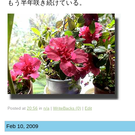
もう半年咲き続けている。
Posted at
20:56
in
n/a
|
WriteBacks (0)
|
Edit
Feb 10, 2009