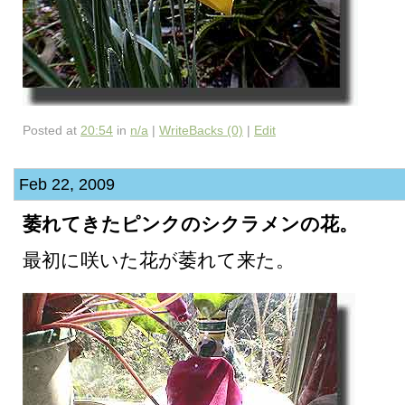
Posted at
20:54
in
n/a
|
WriteBacks (0)
|
Edit
Feb 22, 2009
萎れてきたピンクのシクラメンの花。
最初に咲いた花が萎れて来た。