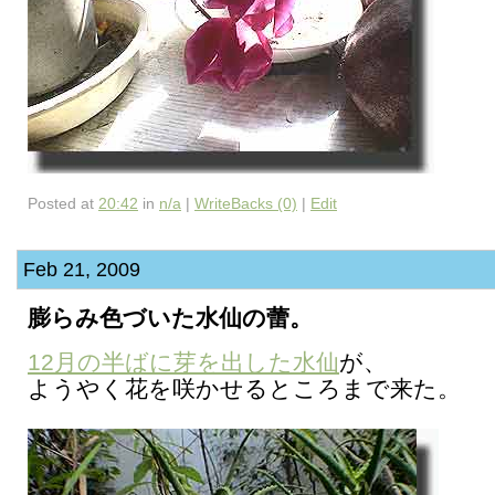
Posted at
20:42
in
n/a
|
WriteBacks (0)
|
Edit
Feb 21, 2009
膨らみ色づいた水仙の蕾。
12月の半ばに芽を出した水仙
が、
ようやく花を咲かせるところまで来た。