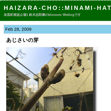
HAIZARA-CHO::MINAMI-HA
灰皿町南波止場1 鈴木志郎康のblosxom Weblogです
Feb 28, 2009
あじさいの芽