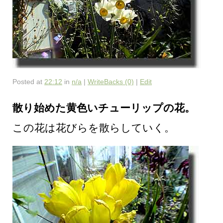
Posted at
22:12
in
n/a
|
WriteBacks (0)
|
Edit
散り始めた黄色いチューリップの花。
この花は花びらを散らしていく。