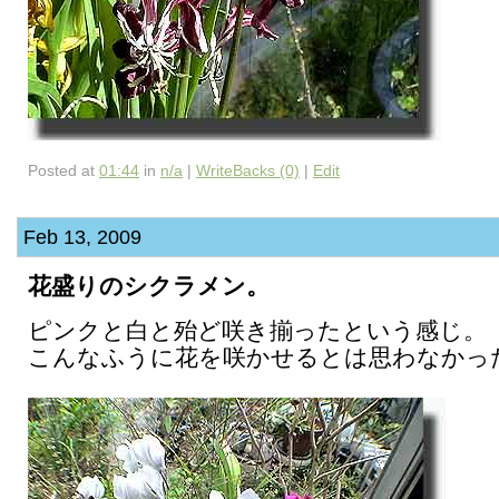
Posted at
01:44
in
n/a
|
WriteBacks (0)
|
Edit
Feb 13, 2009
花盛りのシクラメン。
ピンクと白と殆ど咲き揃ったという感じ。
こんなふうに花を咲かせるとは思わなかっ