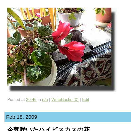
Posted at
20:46
in
n/a
|
WriteBacks (0)
|
Edit
Feb 18, 2009
今朝咲いたハイビスカスの花。