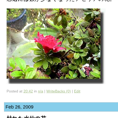
Posted at
20:42
in
n/a
|
WriteBacks (0)
|
Edit
Feb 26, 2009