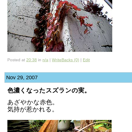
Posted at
20:38
in
n/a
|
WriteBacks (0)
|
Edit
Nov 29, 2007
色濃くなったスズランの実。
あざやかな赤色。
気持が惹かれる。