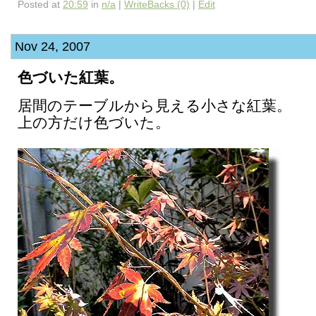
Posted at
20:59
in
n/a
|
WriteBacks (0)
|
Edit
Nov 24, 2007
色づいた紅葉。
居間のテーブルから見える小さな紅葉。
上の方だけ色づいた。