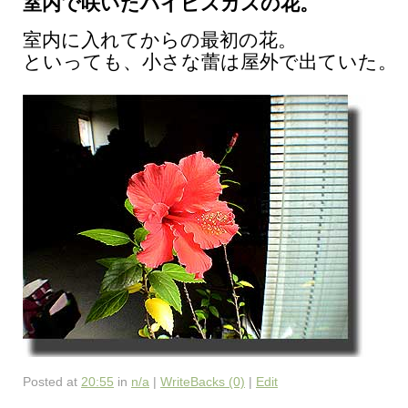
室内で咲いたハイビスカスの花。
室内に入れてからの最初の花。
といっても、小さな蕾は屋外で出ていた。
Posted at
20:55
in
n/a
|
WriteBacks (0)
|
Edit