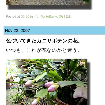
Posted at
00:30
in
n/a
|
WriteBacks (0)
|
Edit
Nov 22, 2007
色づいてきたカニサボテンの花。
いつも、これが花なのかと迷う。