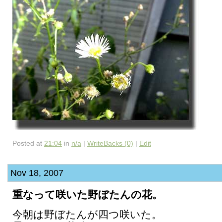
Posted at
21:04
in
n/a
|
WriteBacks (0)
|
Edit
Nov 18, 2007
重なって咲いた野ぼたんの花。
今朝は野ぼたんが四つ咲いた。