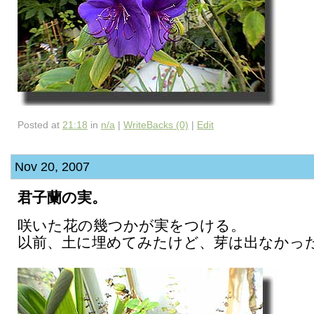
Posted at
21:18
in
n/a
|
WriteBacks (0)
|
Edit
Nov 20, 2007
君子蘭の実。
咲いた花の幾つかが実をつける。
以前、土に埋めてみたけど、芽は出なかっ