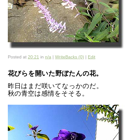
Posted at
20:21
in
n/a
|
WriteBacks (0)
|
Edit
花びらを開いた野ぼたんの花。
昨日はまだ咲いてなっかのだ。
秋の青空は感情をそそる。