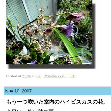
Posted at
21:26
in
n/a
|
WriteBacks (0)
|
Edit
Nov 10, 2007
もう一つ咲いた室内のハイビスカスの花。