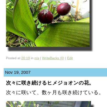
Posted at
20:19
in
n/a
|
WriteBacks (0)
|
Edit
Nov 19, 2007
次々に咲き続けるヒメジョオンの花。
次々に咲いて、数ヶ月も咲き続けている。