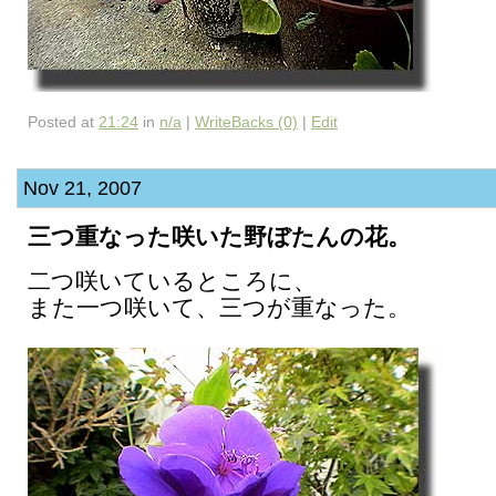
Posted at
21:24
in
n/a
|
WriteBacks (0)
|
Edit
Nov 21, 2007
三つ重なった咲いた野ぼたんの花。
二つ咲いているところに、
また一つ咲いて、三つが重なった。