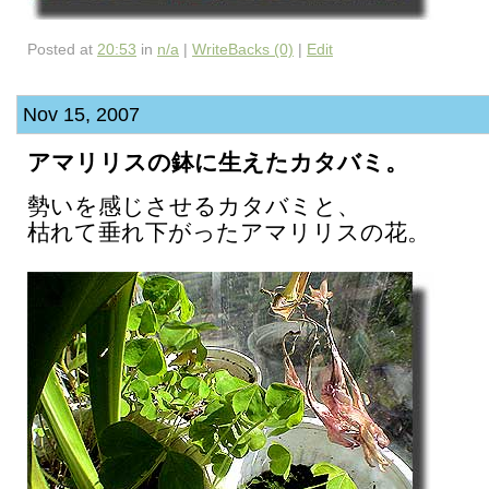
Posted at
20:53
in
n/a
|
WriteBacks (0)
|
Edit
Nov 15, 2007
アマリリスの鉢に生えたカタバミ。
勢いを感じさせるカタバミと、
枯れて垂れ下がったアマリリスの花。