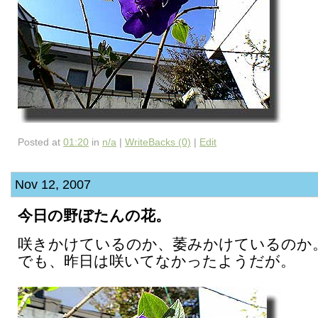
Posted at
01:20
in
n/a
|
WriteBacks (0)
|
Edit
Nov 12, 2007
今日の野ぼたんの花。
咲きかけているのか、萎みかけているのか
でも、昨日は咲いてなかったようだが。