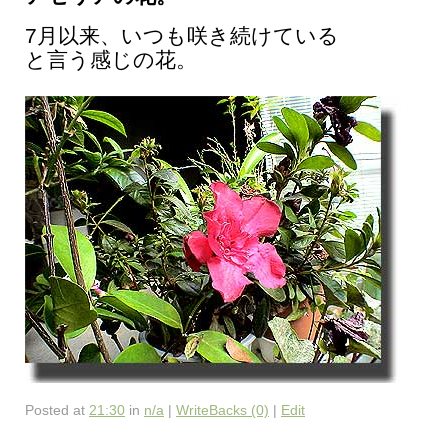
7月以来、いつも咲き続けている
と言う感じの花。
Posted at
21:30
in
n/a
|
WriteBacks (0)
|
Edit