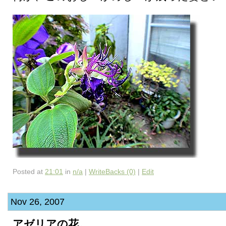
Posted at
21:01
in
n/a
|
WriteBacks (0)
|
Edit
Nov 26, 2007
アゼリアの花。