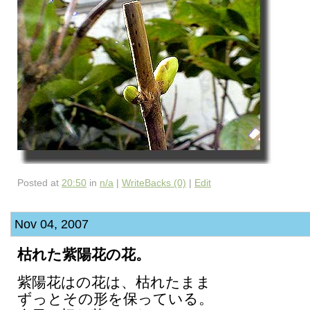
Posted at
20:50
in
n/a
|
WriteBacks (0)
|
Edit
Nov 04, 2007
枯れた紫陽花の花。
紫陽花はの花は、枯れたまま
ずっとその形を保っている。