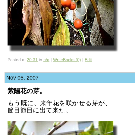
Posted at
20:31
in
n/a
|
WriteBacks (0)
|
Edit
Nov 05, 2007
紫陽花の芽。
もう既に、来年花を咲かせる芽が、
節目節目に出て来た。