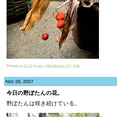
Posted at
21:00
in
n/a
|
WriteBacks (0)
|
Edit
Nov 28, 2007
今日の野ぼたんの花。
野ぼたんは咲き続けている。