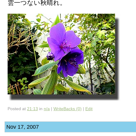
雲一つない秋晴れ。
Posted at
21:13
in
n/a
|
WriteBacks (0)
|
Edit
Nov 17, 2007