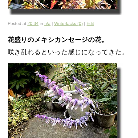
Posted at
20:34
in
n/a
|
WriteBacks (0)
|
Edit
花盛りのメキシカンセージの花。
咲き乱れるといった感じになってきた。