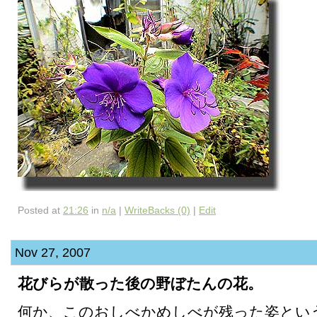
Posted at
21:26
in
n/a
|
WriteBacks (0)
|
Edit
Nov 27, 2007
花びらが散った後の野ぼたんの花。
何か、このおしべかめしべが残った姿とい