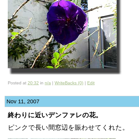
Posted at
20:32
in
n/a
|
WriteBacks (0)
|
Edit
Nov 11, 2007
終わりに近いデンファレの花。
ピンクで長い間窓辺を賑わせてくれた。