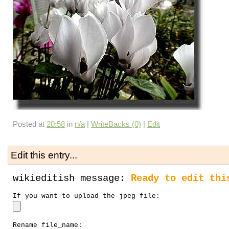
Posted at
20:58
in
n/a
|
WriteBacks (0)
|
Edit
Edit this entry...
wikieditish message:
Ready to edit thi
If you want to upload the jpeg file:
Rename file_name: