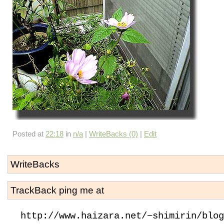
Posted at
22:18
in
n/a
|
WriteBacks (0)
|
Edit
WriteBacks
TrackBack ping me at
http://www.haizara.net/~shimirin/blog