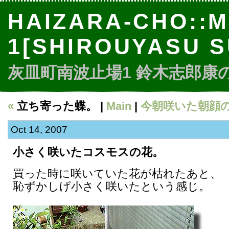
HAIZARA-CHO::M
1[SHIROUYASU S
灰皿町南波止場1 鈴木志郎康のbl
«
立ち寄った蝶。
|
Main
|
今朝咲いた朝顔の
Oct 14, 2007
小さく咲いたコスモスの花。
買った時に咲いていた花が枯れたあと、
恥ずかしげ小さく咲いたという感じ。