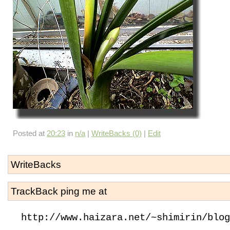
Posted at
20:23
in
n/a
|
WriteBacks (0)
|
Edit
WriteBacks
TrackBack ping me at
http://www.haizara.net/~shimirin/blog