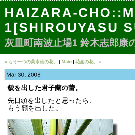
HAIZARA-CHO::M
1[SHIROUYASU S
灰皿町南波止場1 鈴木志郎康のbl
« もう一つの黄水仙の花。
|
Main
|
花韮の花。 »
Mar 30, 2008
貌を出した君子蘭の蕾。
先日頭を出したと思ったら、
もう顔を出した。