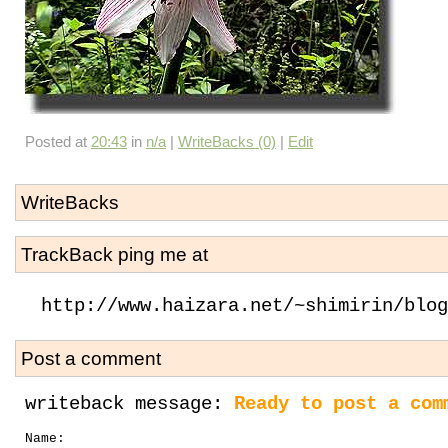
Posted at
20:43
in
n/a
|
WriteBacks (0)
|
Edit
WriteBacks
TrackBack ping me at
http://www.haizara.net/~shimirin/blog
Post a comment
writeback message:
Ready to post a com
Name: