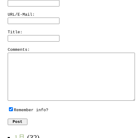
URL/E-Mail:
Title:
Comments:
Remember info?
1月
(32)