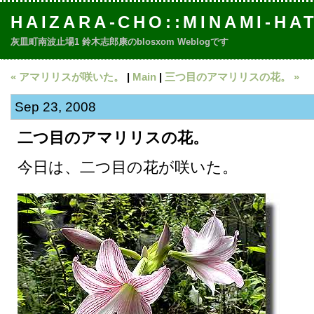
HAIZARA-CHO::MINAMI-HA
灰皿町南波止場1 鈴木志郎康のblosxom Weblogです
« アマリリスが咲いた。
|
Main
|
三つ目のアマリリスの花。 »
Sep 23, 2008
二つ目のアマリリスの花。
今日は、二つ目の花が咲いた。