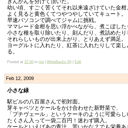
きんかんを分けて頂いた。
幼い頃、すごく苦くてそれ以来遠ざけていた金柑
よく見ると黄色くてつやつやしていてキュート。
早速パソコンで調べてジャムに挑戦。
ママレード金柑を思い浮かべながら、煮こぼした
小さな種を取り除いたり、刻んだり、煮詰めたり
それらしいものが出来上がり、とりあえず満足。
ヨーグルトに入れたり、紅茶に入れたりして楽し
る。
Posted at
22:50
in
n/a
|
WriteBacks (0)
|
Edit
Feb 12, 2009
小さな緑
駅ビルの八百屋さんで初対面。
芽キャベツとケールをかけ合わせた新野菜で、
「プチヴェール」というケーキのように可愛らし
たくさん入って一袋二百円！迷わず購入。
ケールといえばあの青汁、苦いかな？でも栄養あ