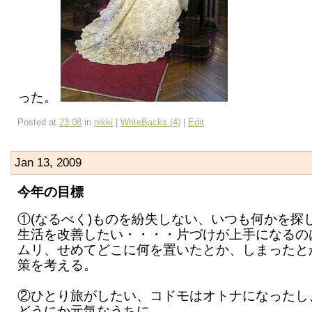
った。
Posted at
23:08
in
nikki
|
WriteBacks (4)
|
Edit
Jan 13, 2009
今年の目標
①(なるべく)ものを紛失しない、いつも何かを探
生活を改善したい・・・・片づけが上手になるの
ムリ、せめてどこに何を置いたとか、しまったと
策を考える。
②ひとり旅がしたい、コドモはオトナになったし
どうにか元気なうちに。。