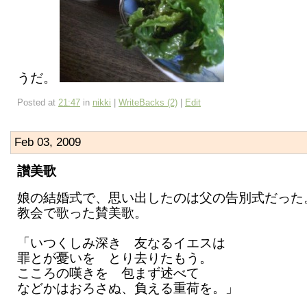
うだ。
Posted at
21:47
in
nikki
|
WriteBacks (2)
|
Edit
Feb 03, 2009
讃美歌
娘の結婚式で、思い出したのは父の告別式だっ
教会で歌った賛美歌。
「いつくしみ深き 友なるイエスは
罪とが憂いを とり去りたもう。
こころの嘆きを 包まず述べて
などかはおろさぬ、負える重荷を。」