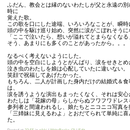
ふだん、教会とは縁のないわたしが父と永遠の別
時に
覚えた歌。
この歌を口にした途端、いろいろなことが、瞬時
頭の中を駆け巡り始め、突然に涙がこぼれそうに
「ここで泣いたら、想いが溢れてとまらなくなる
そう、あまりにも多くのことがあったから。。。
なるべく考えないようにした。
頭の中を空白にしようとがんばり、涙をせきとめ
泣き虫のわたしを娘は心配していたに違いない。
笑顔で祝福してあげたかった。
もちろん、二人が計画した身内だけの結婚式＆食
は、
涙を誘うような演出もまったくなく、それは安心
わたしは「花嫁の母」らしからぬフワフワドレス
参列者と間違われるし、娘たちとニコニコ写真を
「三姉妹に見えるわよ」とおだてられて単純に喜
た。