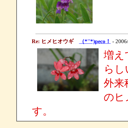
Re: ヒメヒオウギ
（*''*)peco！
- 2006/
増え
らし
外来
のヒ
す。