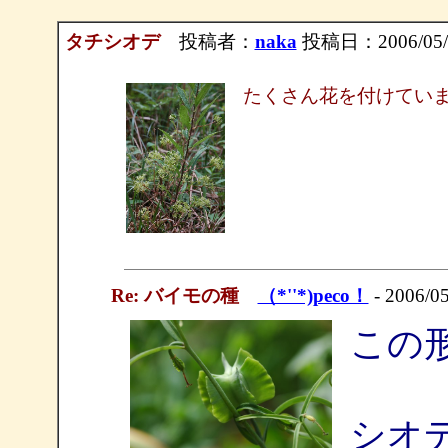
タチシオデ
投稿者：
naka
投稿日：2006/05/12
たくさん花を付けてい
Re: バイモの種
（*''*)peco！
- 2006/05
この
シオ