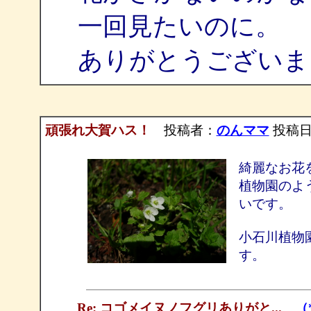
一回見たいのに。
ありがとうございま
頑張れ大賀ハス！
投稿者：
のんママ
投稿日：2
綺麗なお花を
植物園のよ
いです。
小石川植物
す。
Re: コゴメイヌノフグリありがと...
（*