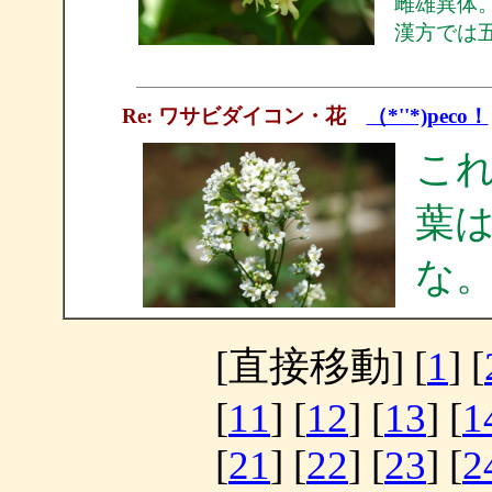
雌雄異体
漢方では
Re: ワサビダイコン・花
（*''*)peco！
こ
葉
な
[直接移動] [
1
] [
[
11
] [
12
] [
13
] [
1
[
21
] [
22
] [
23
] [
2