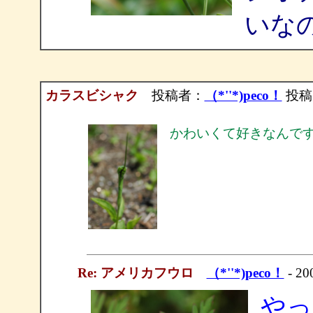
いな
カラスビシャク
投稿者：
（*''*)peco！
投稿日：
かわいくて好きなんで
Re: アメリカフウロ
（*''*)peco！
- 20
やっ