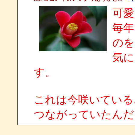
可愛
毎年
のを
気に
す。
これは今咲いている
つながっていたんだ