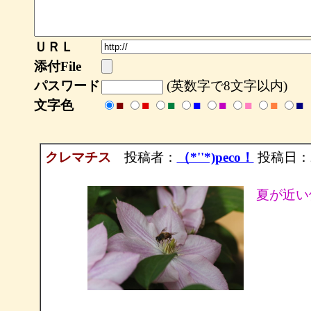
ＵＲＬ
添付File
パスワード
(英数字で8文字以内)
文字色
■
■
■
■
■
■
■
■
クレマチス
投稿者：
（*''*)peco！
投稿日：200
夏が近い