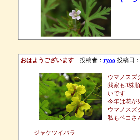
おはようございます
投稿者：
ryoo
投稿日：200
ウマノスズ
我家も3株
いです
今年は花が
ウマノスズ
私もペコさ
ジャケツイバラ