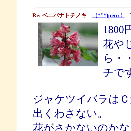
Re: ベニバナトチノキ
（*''*)peco！
- 
180
花や
ら・
チで
ジャケツイバラはＣ
出くわさない。
花がさかないのかな