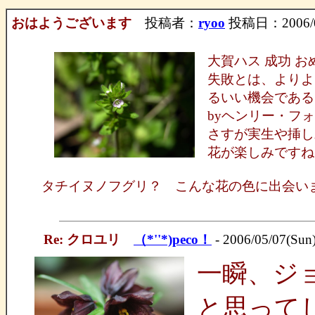
おはようございます
投稿者：
ryoo
投稿日：2006/05
大賀ハス 成功 
失敗とは、よりよ
るいい機会である
byヘンリー・フ
さすが実生や挿し
花が楽しみですね
タチイヌノフグリ？ こんな花の色に出会い
Re: クロユリ
（*''*)peco！
- 2006/05/07(Sun
一瞬、ジ
と思って