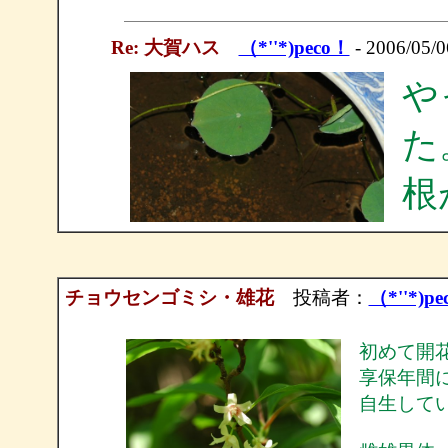
Re: 大賀ハス
（*''*)peco！
- 2006/05/0
や
た
根
チョウセンゴミシ・雄花
投稿者：
（*''*)p
初めて開
享保年間
自生して