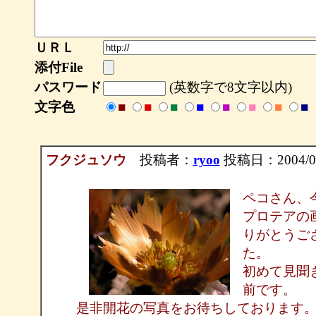
ＵＲＬ
添付File
パスワード
(英数字で8文字以内)
文字色
■
■
■
■
■
■
■
■
フクジュソウ
投稿者：
ryoo
投稿日：2004/02/
ペコさん、
プロテアの
りがとうご
た。
初めて見聞
前です。
是非開花の写真をお待ちしております