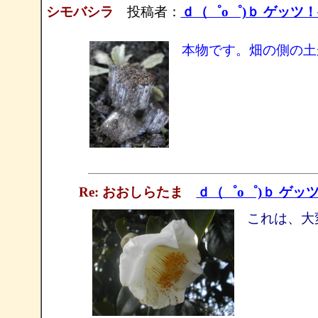
シモバシラ
投稿者：
ｄ（゜ο゜)ｂ ゲッツ
本物です。畑の側の土
Re: おおしらたま
ｄ（゜ο゜)ｂ ゲッ
これは、大