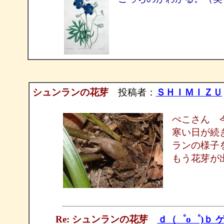
シュンランの花芽
投稿者：
ＳＨＩＭＩＺＵ
ぺこさん 
寒い日が続
ランの様子
もう花芽が
Re: シュンランの花芽
ｄ（゜ο゜)ｂ 