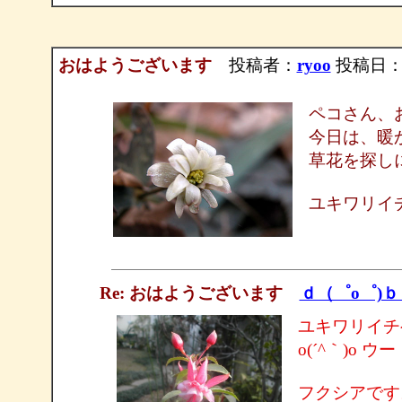
おはようございます
投稿者：
ryoo
投稿日：200
ペコさん、
今日は、暖
草花を探し
ユキワリイチゲ
Re: おはようございます
ｄ（゜ο゜)
ユキワリイチ
o(´^｀)o ウー
フクシアです