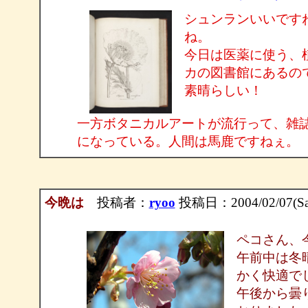
シュンランいいです
ね。
今日は医薬に使う、
カの図書館にあるの
素晴らしい！
一方ボタニカルアートが流行って、雑
になっている。人間は馬鹿ですねぇ。
今晩は
投稿者：
ryoo
投稿日：2004/02/07(Sat
ペコさん、
午前中は冬
かく快適で
午後から曇