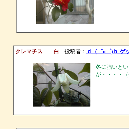
クレマチス 白
投稿者：
ｄ（゜ο゜)ｂ ゲ
冬に強いとい
が・・・・（