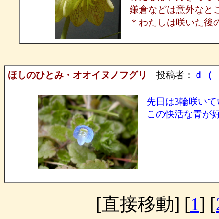
鎌倉などは意外なと
＊わたしは咲いた後
ほしのひとみ・オオイヌノフグリ
投稿者：
ｄ（゜
先日は3輪咲い
この快活な青が
[直接移動] [
1
] [