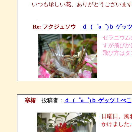
いつも珍しい花、ありがとうございま
Re: フクジュソウ
ｄ（゜ο゜)ｂ ゲッ
ゼラニウム
すが飛びか
飛び方はタ
寒椿
投稿者：
ｄ（゜ο゜)ｂ ゲッツ！ぺこ
日曜日。風
かけました