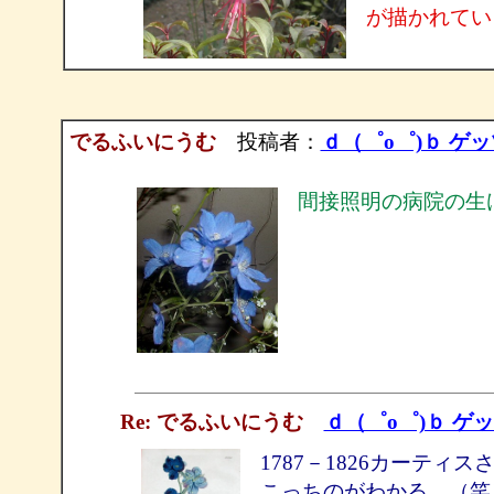
が描かれてい
でるふいにうむ
投稿者：
ｄ（゜ο゜)ｂ ゲ
間接照明の病院の生
Re: でるふいにうむ
ｄ（゜ο゜)ｂ ゲ
1787－1826カーティ
こっちのがわかる。（笑