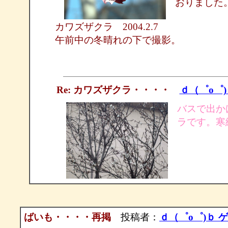
おりました
カワズザクラ 2004.2.7
午前中の冬晴れの下で撮影。
Re: カワズザクラ・・・・
ｄ（゜ο゜
バスで出か
ラです。寒
ばいも・・・・再掲
投稿者：
ｄ（゜ο゜)ｂ 