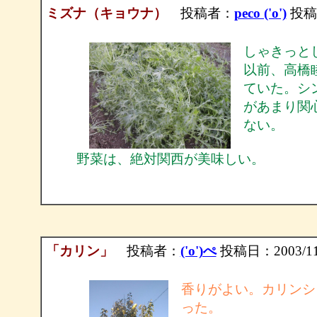
ミズナ（キョウナ）
投稿者：
peco ('o')
投稿日：
しゃきっと
以前、高橋
ていた。シ
があまり関
ない。
野菜は、絶対関西が美味しい。
「カリン」
投稿者：
('o')ぺ
投稿日：2003/11/2
香りがよい。カリンシ
った。