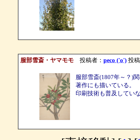
服部雪斎・ヤマモモ
投稿者：
peco ('o')
投稿日：
服部雪斎(1807年～
著作にも描いている。
印刷技術も普及してい