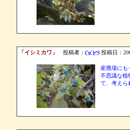
「イシミカワ」
投稿者：
('o')ぺ
投稿日：2003/1
産廃場にも
不思議な植
て、考えら