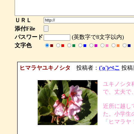
ＵＲＬ
添付File
パスワード
(英数字で8文字以内)
文字色
■
■
■
■
■
■
■
■
ヒマラヤユキノシタ
投稿者：
('o')ぺこ
投稿日：
ユキノシタ
で、丈夫で
近所に越し
た。小学生
「ヒマラヤ