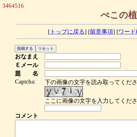
3464516
ぺこの植
[
トップに戻る
] [
留意事項
] [
ワード
おなまえ
Ｅメール
題 名
Captcha:
下の画像の文字を読み取ってくださ
ここに画像の文字を入力してくださ
コメント