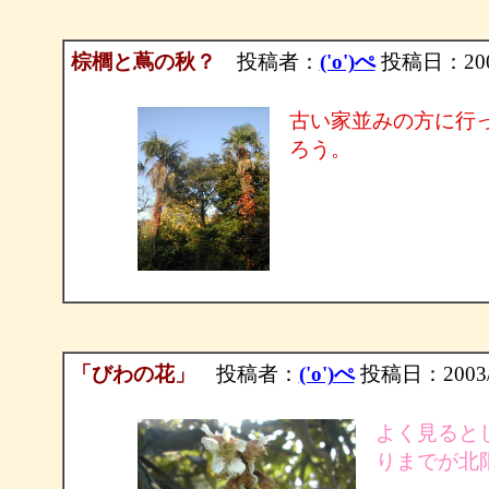
棕櫚と蔦の秋？
投稿者：
('o')ぺ
投稿日：2003/1
古い家並みの方に行
ろう。
「びわの花」
投稿者：
('o')ぺ
投稿日：2003/11
よく見ると
りまでが北