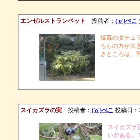
エンゼルストランペット
投稿者：
('o')ぺこ
猛毒のダチュ
ちらの方が大
きところは、
スイカズラの実
投稿者：
('o')ぺこ
投稿日：2003
スイカズラ
いがある。