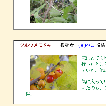
「ツルウメモドキ」
投稿者：
('o')ぺこ
投稿日：
花はとても
行ったとこ
ていた。他
気に入って
いたのも、
得。