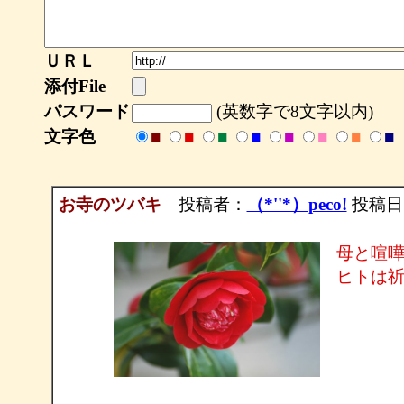
ＵＲＬ
添付File
パスワード
(英数字で8文字以内)
文字色
■
■
■
■
■
■
■
■
お寺のツバキ
投稿者：
（*''*）peco!
投稿日：20
母と喧
ヒトは