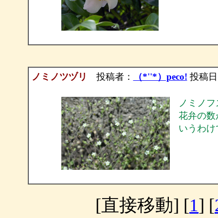
ノミノツヅリ
投稿者：
（*''*）peco!
投稿日：20
ノミノフ
花弁の数
いうわけ
[直接移動] [
1
] [