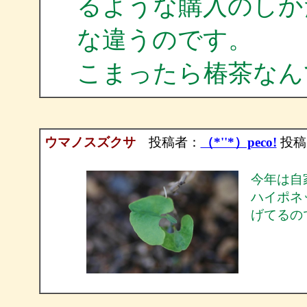
るような購入のしか
な違うのです。
こまったら椿茶なん
ウマノスズクサ
投稿者：
（*''*）peco!
投稿日：
今年は自
ハイポネ
げてるの