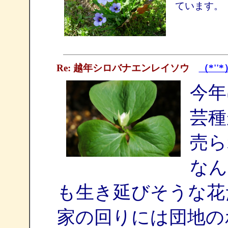
ています。
Re: 越年シロバナエンレイソウ
（*''*
今年
芸種
売ら
なん
も生き延びそうな花
家の回りには団地の