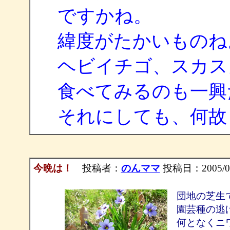
ですかね。
緯度がたかいものね
ヘビイチゴ、スカス
食べてみるのも一興
それにしても、何故
今晩は！
投稿者：
のんママ
投稿日：2005/04/
団地の芝生
園芸種の逃
何となくニ