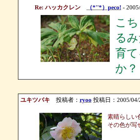
Re: ハッカクレン
（*''*）peco!
- 2005/
こち
るみ
育て
か？
ユキツバキ
投稿者：
ryoo
投稿日：2005/04/22
素晴らしい
その色が写