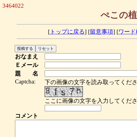
3464022
ぺこの植
[
トップに戻る
] [
留意事項
] [
ワード
おなまえ
Ｅメール
題 名
Captcha:
下の画像の文字を読み取ってくださ
ここに画像の文字を入力してくださ
コメント