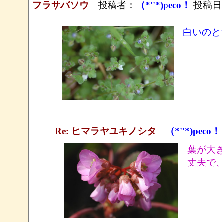
フラサバソウ
投稿者：
（*''*)peco！
投稿日：2
白いのと
Re: ヒマラヤユキノシタ
（*''*)peco！
葉が大
丈夫で