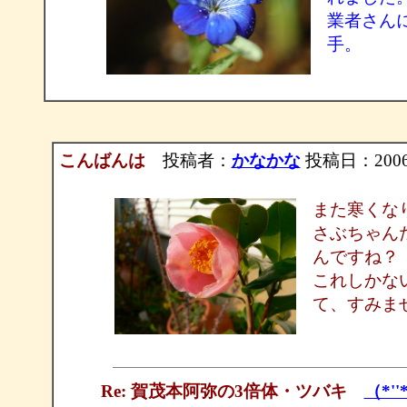
業者さん
手。
こんばんは
投稿者：
かなかな
投稿日：2006/0
また寒くな
さぶちゃん
んですね？
これしかな
て、すみま
Re: 賀茂本阿弥の3倍体・ツバキ
（*''