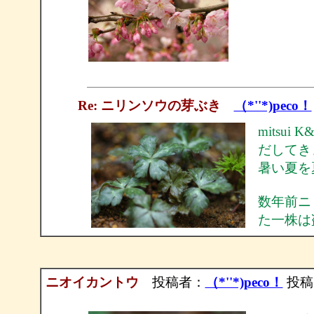
Re: ニリンソウの芽ぶき
（*''*)peco！
mitsu
だしてき
暑い夏を
数年前ニ
た一株は
ニオイカントウ
投稿者：
（*''*)peco！
投稿日：