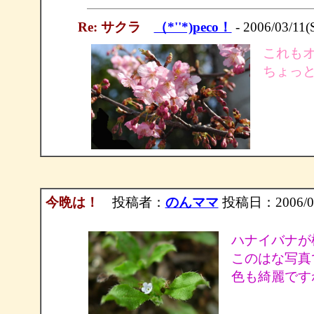
Re: サクラ
（*''*)peco！
- 2006/03/11(
これも
ちょっ
今晩は！
投稿者：
のんママ
投稿日：2006/03/
ハナイバナが
このはな写真
色も綺麗ですね。