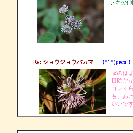
フキの仲
Re: ショウジョウバカマ
（*''*)peco！
家のは
日陰だ
コレく
も、あ
いいで