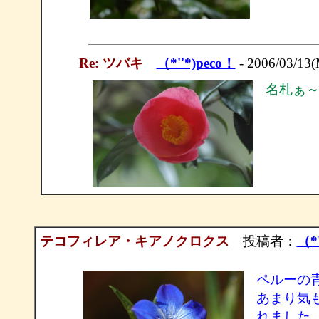
Re: ツバキ
（*''*)peco！
- 2006/03/13
名札ぁ
テコフィレア・キアノクロクス
投稿者：
（*'
ペルーの
あまり気
れました