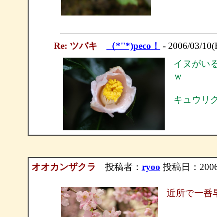
Re: ツバキ
（*''*)peco！
- 2006/03/10(
イヌがい
ｗ
キュウリ
オオカンザクラ
投稿者：
ryoo
投稿日：2006/0
近所で一番