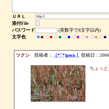
ＵＲＬ
添付File
パスワード
(英数字で8文字以内)
文字色
■
■
■
■
■
■
■
■
ツクシ
投稿者：
（*''*)peco！
投稿日：2006/0
ちょっと