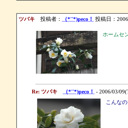
ツバキ
投稿者：
（*''*)peco！
投稿日：2006/03
ホームセ
Re: ツバキ
（*''*)peco！
- 2006/03/09(
こんなの