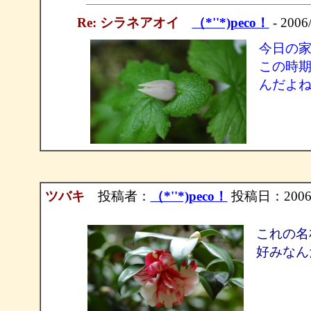
Re: シラネアオイ
（*''*)peco！
- 2006
今日の
この時
んだよ
ツバキ
投稿者：
（*''*)peco！
投稿日：2006/0
これの名
好みなん