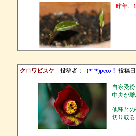
昨年、
クロワビスケ
投稿者：
（*''*)peco！
投稿日：20
自家受粉
中央が雌
他種との
切り取る