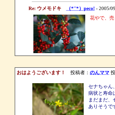
Re: ウメモドキ
（*''*）peco!
- 2005/0
花やで、売
おはようございます！
投稿者：
のんママ
投稿
セナちゃん
病状と寿命
まだまだ、
ありそうで