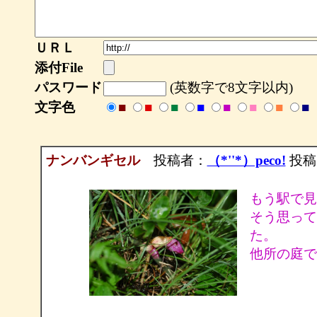
ＵＲＬ
添付File
パスワード
(英数字で8文字以内)
文字色
■
■
■
■
■
■
■
■
ナンバンギセル
投稿者：
（*''*）peco!
投稿日：
もう駅で見
そう思って
た。
他所の庭で