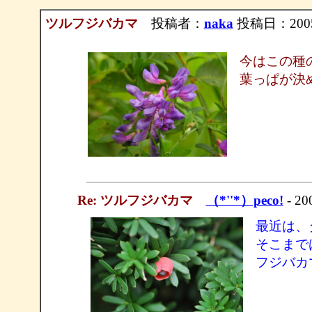
ツルフジバカマ
投稿者：
naka
投稿日：2005/0
今はこの種
葉っぱが決
Re: ツルフジバカマ
（*''*）peco!
- 20
最近は、
そこまで
フジバカ