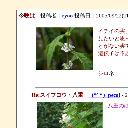
今晩は
投稿者：
ryoo
投稿日：2005/09/22(Th
イチイの実
見たいと思
とがない実
遺伝子は不
シロネ
Re:スイフヨウ・八重
（*''*）peco!
- 2
八重の