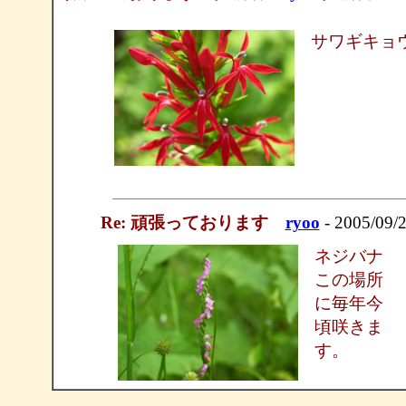
サワギキョ
Re: 頑張っております
ryoo
- 2005/09/
ネジバナ
この場所
に毎年今
頃咲きま
す。