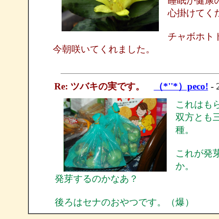
睡眠が健康
心掛けてく
チャボホト
今朝咲いてくれました。
Re: ツバキの実です。
（*''*）peco!
- 
これはも
双方とも
種。
これが発
か。
発芽するのかなあ？
後ろはセナのおやつです。（爆）