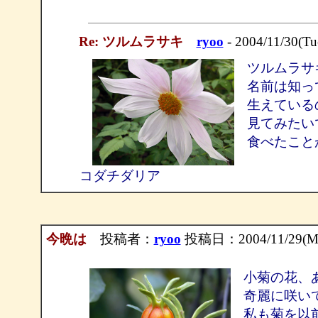
Re: ツルムラサキ
ryoo
- 2004/11/30(Tu
ツルムラサ
名前は知っ
生えている
見てみたい
食べたこと
コダチダリア
今晩は
投稿者：
ryoo
投稿日：2004/11/29(Mo
小菊の花、
奇麗に咲い
私も菊を以