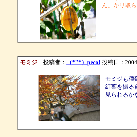
ん。かリ取ら
モミジ
投稿者：
（*''*）peco!
投稿日：2004/12
モミジも種
紅葉を撮る
見られるか