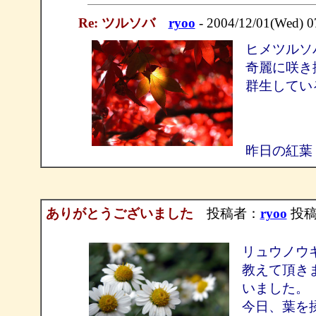
Re: ツルソバ
ryoo
- 2004/12/01(Wed) 
ヒメツルソ
奇麗に咲き
群生してい
昨日の紅葉
ありがとうございました
投稿者：
ryoo
投稿日
リュウノウ
教えて頂き
いました。
今日、葉を