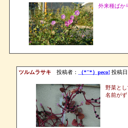
外来種ばか
ツルムラサキ
投稿者：
（*''*）peco!
投稿日：2
野菜とし
名前がず