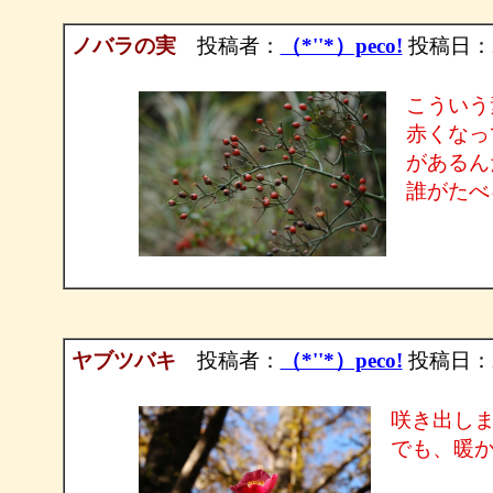
ノバラの実
投稿者：
（*''*）peco!
投稿日：200
こういう
赤くなっ
があるん
誰がたべ
ヤブツバキ
投稿者：
（*''*）peco!
投稿日：200
咲き出し
でも、暖