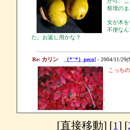
がら、こ
祭壇のま
女が木を
不便なん
た。お返し用かな？
Re: カリン
（*''*）peco!
- 2004/11/29
こっち
[直接移動] [
1
] [