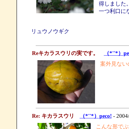
得しました
一つ利口に
リュウノウギク
Reキカラスウリの実です。
（*''*）pe
案外見ない
Re: キカラスウリ
（*''*）peco!
- 2004
こんな形でぶ