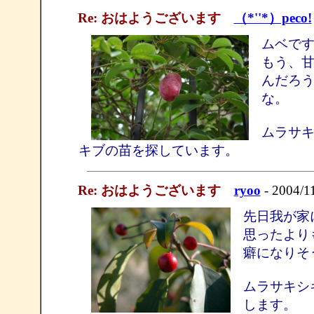
Re: おはようございます
（*''*）peco!
ムベで
もう、
んだろ
な。
ムラサ
キブの苗を探しています。
Re: おはようございます
ryoo
- 2004/1
先日我が家
思ったより
癖になりそ
ムラサキシ
します。