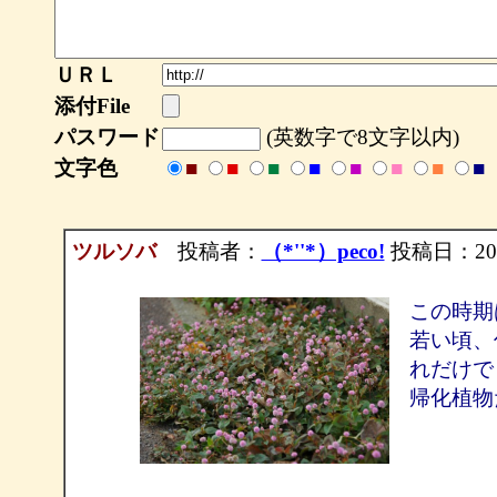
ＵＲＬ
添付File
パスワード
(英数字で8文字以内)
文字色
■
■
■
■
■
■
■
■
ツルソバ
投稿者：
（*''*）peco!
投稿日：2004/
この時期
若い頃、
れだけで
帰化植物