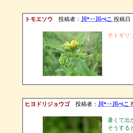
トモエソウ
投稿者：
川*‥川ぺこ
投稿日：20
オトギリ
ヒヨドリジョウゴ
投稿者：
川*‥川ぺこ
暑くて出
そうする