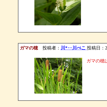
ガマの穂
投稿者：
川*‥川ぺこ
投稿日：2004
ガマの穂