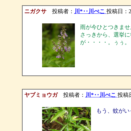
ニガクサ
投稿者：
川*‥川ぺこ
投稿日：2004
雨が今ひとつきませ
さっきから、選挙に
が・・・・。ぅぅ。
ヤブミョウガ
投稿者：
川*‥川ぺこ
投稿日：
もう、蚊がい