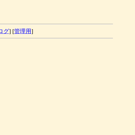
ログ
] [
管理用
]