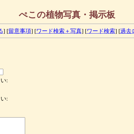
ぺこの植物写真・掲示板
る
] [
留意事項
] [
ワード検索＋写真
] [
ワード検索
] [
過去
い:
い: