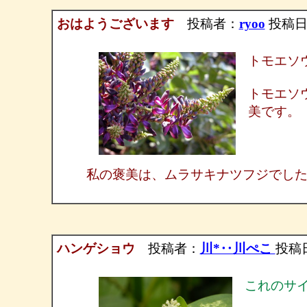
おはようございます
投稿者：
ryoo
投稿日：2
トモエソ
トモエソ
美です。
私の褒美は、ムラサキナツフジでし
ハンゲショウ
投稿者：
川*‥川ぺこ
投稿日：
これのサ