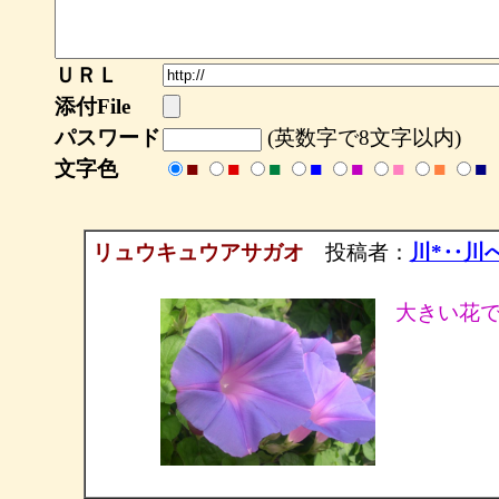
ＵＲＬ
添付File
パスワード
(英数字で8文字以内)
文字色
■
■
■
■
■
■
■
■
リュウキュウアサガオ
投稿者：
川*‥川
大きい花