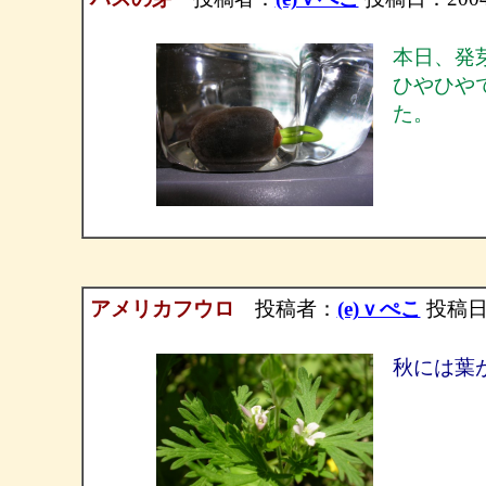
本日、発
ひやひや
た。
アメリカフウロ
投稿者：
(e)ｖぺこ
投稿日：2
秋には葉