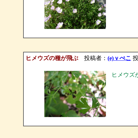
ヒメウズの種が飛ぶ
投稿者：
(e)ｖぺこ
投稿
ヒメウズ