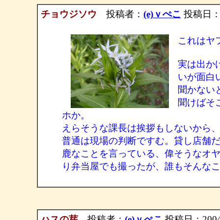
チョウジソウ
投稿者：
(e)ｖぺこ
投稿日：200
これはヤ
実は出か
いが面白
聞かない
聞けばそ
ホか。
えらそうな課長は挨拶もしないから
普通は現場の判断ですむ。貸し店舗だ
鹿なことを言っている、偉そうなオ
り弁当屋でも撮ったが、誰もそんな
ハスの芽
投稿者：
(e)ｖぺこ
投稿日：2004/0