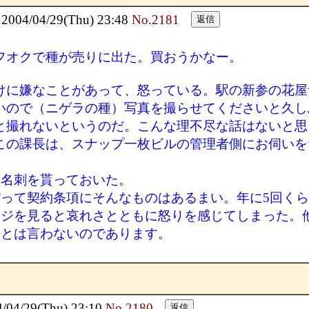
4/04/29(Thu) 23:48
No.2181
フオクで種が売りに出た。買おうかなー。
けに嫌なことがあって、怒っている。駅の新参の花屋
いので（ニゲラの種）写真を撮らせてくださいと久し
と撮れないというのだ。こんな理不尽な話はないと思
この課長は、スナップ一枚ビルの管理者側にお伺いを
、名刺を貰っておいた。
って契約条項にそんなものはあるまい。年に5回く
ヤジを見ると哀れさとともに怒りを感じてしまった。
ことは言わないのであります。
4/29(Thu) 23:10
No.2180