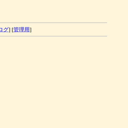
ログ
] [
管理用
]