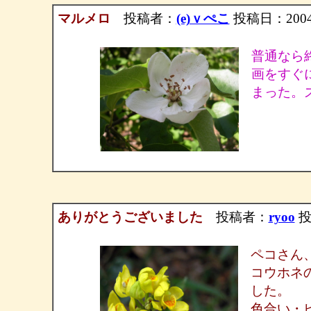
マルメロ
投稿者：
(e)ｖぺこ
投稿日：2004/04
普通なら
画をすぐ
まった。
ありがとうございました
投稿者：
ryoo
投稿
ペコさん
コウホネ
した。
色合い・