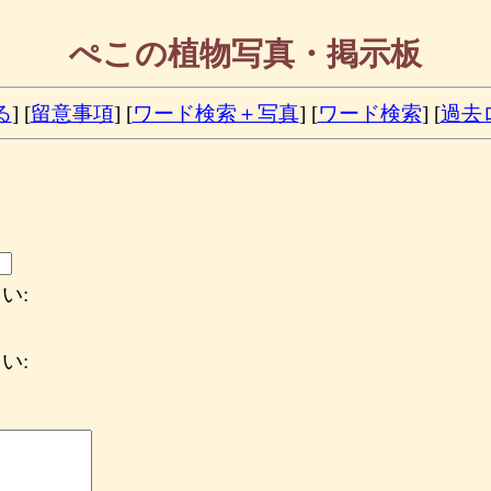
ぺこの植物写真・掲示板
る
] [
留意事項
] [
ワード検索＋写真
] [
ワード検索
] [
過去
い:
い: