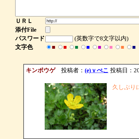
ＵＲＬ
添付File
パスワード
(英数字で8文字以内)
文字色
■
■
■
■
■
■
■
■
キンポウゲ
投稿者：
(e)ｖぺこ
投稿日：2004/
久しぶり