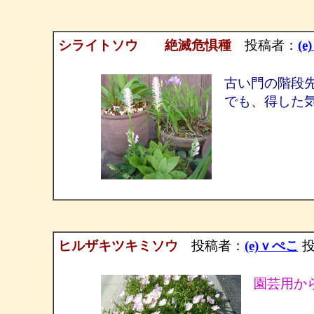
シライトソウ 絶滅危惧種
投稿者：
(
古い門の階段
でも、得した
ヒルザキツキミソウ
投稿者：
(e)ｖぺこ
投稿
園芸用か