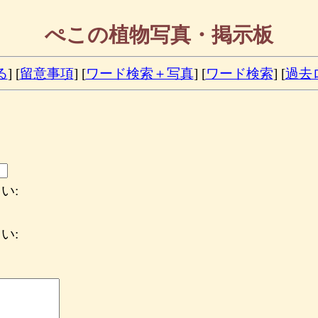
ぺこの植物写真・掲示板
る
] [
留意事項
] [
ワード検索＋写真
] [
ワード検索
] [
過去
い:
い: