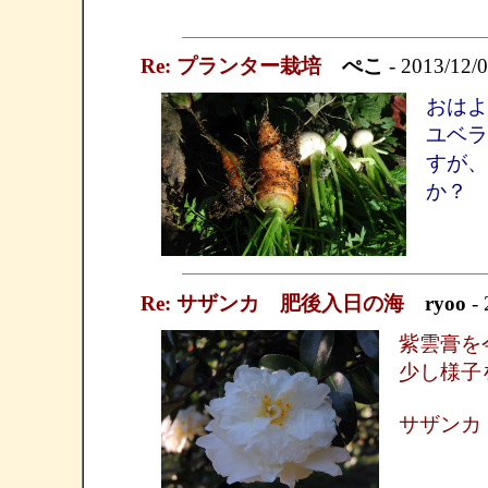
Re: プランター栽培
ぺこ
- 2013/12/
おはよ
ユベラ
すが、
か？
Re: サザンカ 肥後入日の海
ryoo
- 
紫雲膏を
少し様子
サザンカ