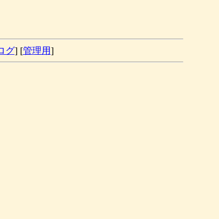
ログ
] [
管理用
]