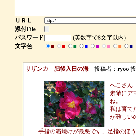
ＵＲＬ
添付File
パスワード
(英数字で8文字以内)
文字色
■
■
■
■
■
■
■
■
サザンカ 肥後入日の海
投稿者：
ryoo
投稿
ぺこさん
素敵にア
ね。
私は育て
が難しい
手指の霜焼けが最悪です、足指のほ