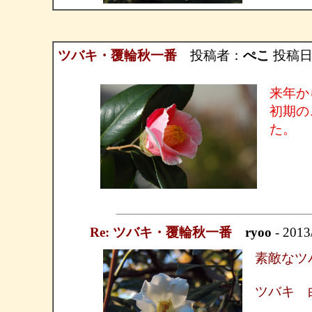
ツバキ・覆輪秋一番
投稿者：
ぺこ
投稿日：2
来年か
初期の
た。
Re: ツバキ・覆輪秋一番
ryoo
- 2013
素敵なツ
ツバキ 