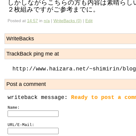
しかしながらこちらの方も内容は素晴らし
２枚組みですがご参考までに。
Posted at
14:57
in
n/a
|
WriteBacks (0)
|
Edit
WriteBacks
TrackBack ping me at
http://www.haizara.net/~shimirin/blog
Post a comment
writeback message:
Ready to post a com
Name:
URL/E-Mail: