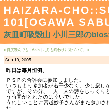
HAIZARA-CHO::
101[OGAWA SAB
灰皿町吸殻山 小川三郎のblosx
« 何度読んでも
|
Main
|
九月も終わりに近づいて、 »
Sep 19, 2005
昨日は毎月恒例、
ＰＳＰの合評会に参加しました。
いつもより参加者が若干少なく、少し寂し
ですが、その分、一人一人の詩をじっくり
う時間がとれたのは幸いでした。
うれしいことに宮越妙子さんがまた参加さ
た。