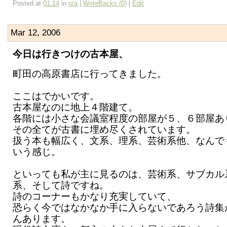
Posted at
01:14
in
n/a
|
WriteBacks (0)
|
Edit
Mar 12, 2006
今日は行きつけの古本屋、
町田の高原書店に行ってきました。
ここはでかいです。
古本屋なのに地上４階建て。
各階には小さな会議室程度の部屋が５、６部屋あ
その全てが古書に埋め尽くされています。
扱う本も幅広く、文系、理系、芸術系他、なんで
いう感じ。
といっても私が主に見るのは、芸術系、サブカル
系、そして詩ですね。
詩のコーナーもかなり充実していて、
恐らく今ではなかなか手に入らないであろう詩集
んあります。