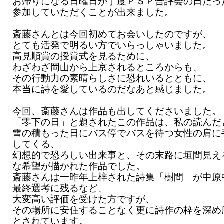
お帰りになる日曜日が丁度ＰＳＰ合評会の日だっ
参加していただくことが出来ました。
斎藤さんとは今回初めてお会いしたのですが、
とても活発で明るい方でいらっしゃいました。
高見順賞の授賞式を見るために、
わざわざ岡山から上京されるところからも、
その行動力の素晴らしさに恐れいるとともに、
本当に詩を愛しているのだなあと感じました。
今回、斎藤さんは作品も出してくださいました。
「零下の日」と題されたこの作品は、私の読んだ
雪の積もった日にバス停でバスを待つ女性の肩に
してくる、
幻想的で恐ろしい出来事と、その末路に垣間見え
な希望が描かれた作品でした。
斎藤さんは一昨年上梓された詩集「樹間」が中原
最終選考に残るなど、
大変高い評価を受けた方ですが、
その場所に安住することなく更に詩作の枠を深め
とされています。