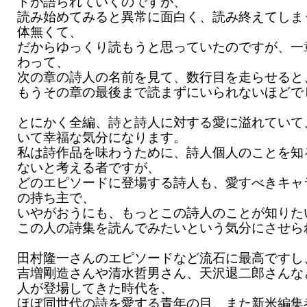
ドが語られていくのですが、
読み始めてみると異常に面白く、読み終えてしま
体無くて、
だからゆっくり読もうと思っていたのですが、一
わって、
次の章の詩人の名前を見て、数行目を走らせると
もうその章の最後まで読まずにいられないほどで
とにかく全編、詩と詩人に対する愛に溢れていて
いて幸福な気分になります。
私は詩作品を味わうために、詩人個人のことを知
ないと考える者ですが、
どのエピソードに登場する詩人も、愛すべきキャ
の持ち主で、
いやがおうにも、もっとこの詩人のことが知りた
この人の詩集を読んでみたいという気分にさせら
田村隆一さんのエピソードなど流石に最高ですし
吉増剛造さんや清水哲男さん、天沢退二郎さんな
人が登場してきた時代を、
ほぼ同世代の詩を愛する青年の目、また新米編集