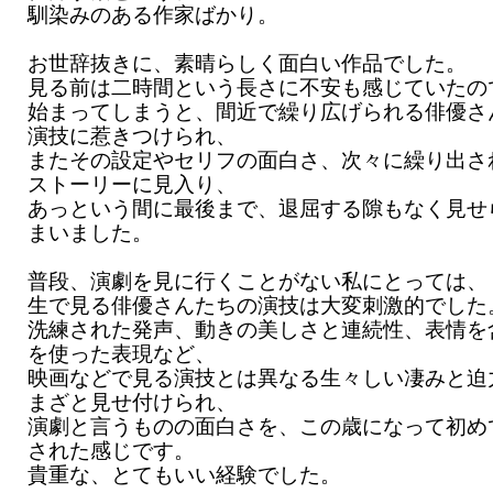
馴染みのある作家ばかり。
お世辞抜きに、素晴らしく面白い作品でした。
見る前は二時間という長さに不安も感じていたの
始まってしまうと、間近で繰り広げられる俳優さ
演技に惹きつけられ、
またその設定やセリフの面白さ、次々に繰り出さ
ストーリーに見入り、
あっという間に最後まで、退屈する隙もなく見せ
まいました。
普段、演劇を見に行くことがない私にとっては、
生で見る俳優さんたちの演技は大変刺激的でした
洗練された発声、動きの美しさと連続性、表情を
を使った表現など、
映画などで見る演技とは異なる生々しい凄みと迫
まざと見せ付けられ、
演劇と言うものの面白さを、この歳になって初め
された感じです。
貴重な、とてもいい経験でした。