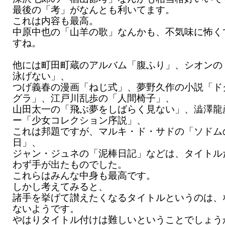
最後の「考」がなんとも利いてます。
これは内容も最高。
中原中也の「山羊の歌」なんかも、不気味に怖く
すね。
他には町田町蔵のアルバム「腹ふり」、シオンの
泳げない」、
つげ義春の漫画「ねじ式」、夢野久作の小説「ド
グラ」、江戸川乱歩の「人間椅子」、
山田太一の「飛ぶ夢をしばらく見ない」、澁澤龍
ー「少女コレクション序説」、
これは邦題ですが、マルキ・ド・サドの「ソドム
日」、
ジャン・ジュネの「泥棒日記」などは、タイトル
わず手が出たものでした。
これらはみんな中身も最高です。
しかし考えてみると、
諸手を挙げて讃えたくなるタイトルというのは、
ないようです。
やはりタイトル付けは難しいということでしょう