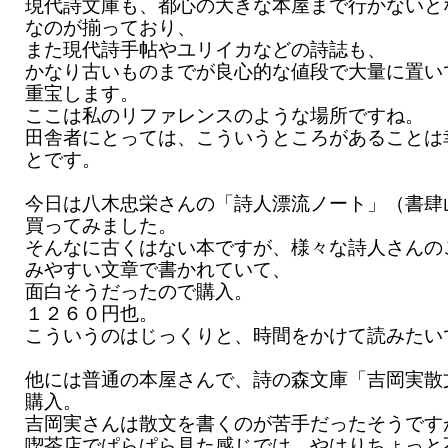
現代詩文庫も、都心の大きな本屋まで行かないと
なのが揃っており、
また現代詩手帖やユリイカなどの詩誌も、
かなり古いものまでが良心的な値段で大量に置い
重宝します。
ここは私のリファレンスのような場所ですね。
田舎者にとっては、こういうところがあることは
とです。
今日は八木忠栄さんの「詩人漂流ノート」（書肆
買ってみました。
そんなに古くはない本ですが、様々な詩人さんの
みやすい文章で書かれていて、
面白そうだったので購入。
１２６０円也。
こういうのはじっくりと、時間をかけて読みたい
他には普通の本屋さんで、詩の森文庫「吉岡実散
購入。
吉岡実さんは散文を書くのが苦手だったそうです
喫茶店でぱらぱら見た感じでは、やはりちょっと