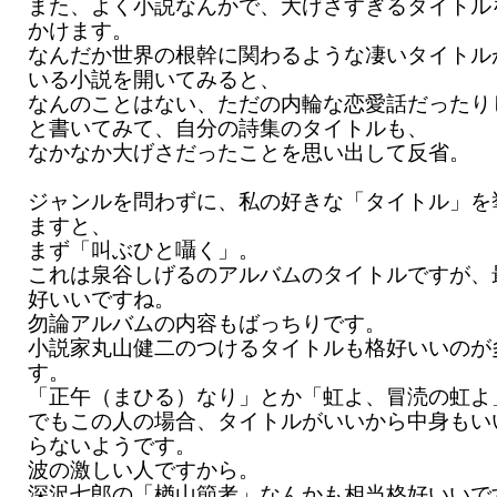
また、よく小説なんかで、大げさすぎるタイトル
かけます。
なんだか世界の根幹に関わるような凄いタイトル
いる小説を開いてみると、
なんのことはない、ただの内輪な恋愛話だったり
と書いてみて、自分の詩集のタイトルも、
なかなか大げさだったことを思い出して反省。
ジャンルを問わずに、私の好きな「タイトル」を
ますと、
まず「叫ぶひと囁く」。
これは泉谷しげるのアルバムのタイトルですが、
好いいですね。
勿論アルバムの内容もばっちりです。
小説家丸山健二のつけるタイトルも格好いいのが
す。
「正午（まひる）なり」とか「虹よ、冒涜の虹よ
でもこの人の場合、タイトルがいいから中身もい
らないようです。
波の激しい人ですから。
深沢七郎の「楢山節考」なんかも相当格好いいで