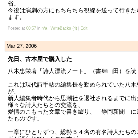
省。
今後は演劇の方にもちらちら視線を送って行きた
ます。
Posted at
00:57
in
n/a
|
WriteBacks (4)
|
Edit
Mar 27, 2006
先日、古本屋で購入した
八木忠栄著「詩人漂流ノート」（書肆山田）を読
これは現代詩手帖の編集長を勤められていた八木
が、
新人編集者時代から思潮社を退社されるまでに出
様々な詩人たちとの交流を、
愛情のこもった文章で書き綴り、「静岡新聞」に
たものです。
一章にひとりずつ、総勢５４名の有名詩人たちの