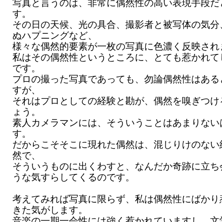
写真と言うのは、非常に偶然性の高い表現手段だ
す。
その日の天候、光の具合、撮影者と被写体の気分
ぬハプニングなど、
様々な偶然的要素が一枚の写真に色濃く反映され
私はその偶然性というところに、とても惹かれて
です。
プロの撮った写真であっても、勿論偶然性はある
すが、
それはプロとしての経験と勘が、偶然を嗅ぎつけ
ょう。
素人カメラマンには、そういうことはあまりない
す。
だからこそそこに現れた偶然は、混じりけのない
然で、
そういうものに出くわすと、なんだか奇跡に立ち
うな気すらしてくるのです。
考えてみれば写真に限らず、私は偶然性にばかり
きた気がします。
音楽の一期一会性には強く惹かれていますし、文