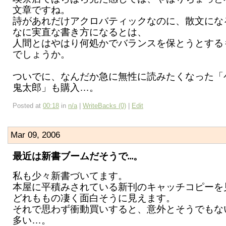
文章ですね。
詩があれだけアクロバティックなのに、散文にな
なに実直な書き方になるとは、
人間とはやはり何処かでバランスを保とうとする
でしょうか。
ついでに、なんだか急に無性に読みたくなった「
鬼太郎」も購入…。
Posted at
00:18
in
n/a
|
WriteBacks (0)
|
Edit
Mar 09, 2006
最近は新書ブームだそうで…。
私も少々新書づいてます。
本屋に平積みされている新刊のキャッチコピーを
どれももの凄く面白そうに見えます。
それで思わず衝動買いすると、意外とそうでもな
多い…。