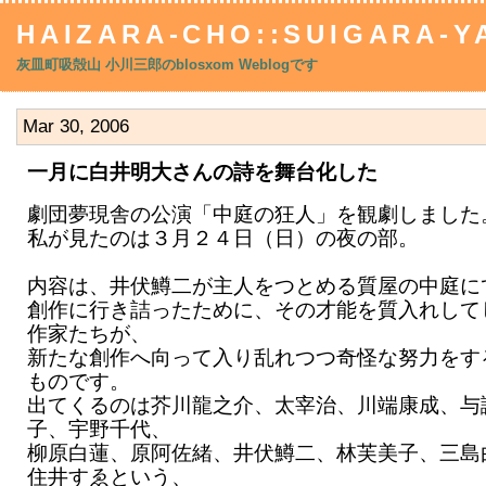
HAIZARA-CHO::SUIGARA-Y
灰皿町吸殻山 小川三郎のblosxom Weblogです
Mar 30, 2006
一月に白井明大さんの詩を舞台化した
劇団夢現舎の公演「中庭の狂人」を観劇しました
私が見たのは３月２４日（日）の夜の部。
内容は、井伏鱒二が主人をつとめる質屋の中庭に
創作に行き詰ったために、その才能を質入れして
作家たちが、
新たな創作へ向って入り乱れつつ奇怪な努力をす
ものです。
出てくるのは芥川龍之介、太宰治、川端康成、与
子、宇野千代、
柳原白蓮、原阿佐緒、井伏鱒二、林芙美子、三島
住井すゑという、