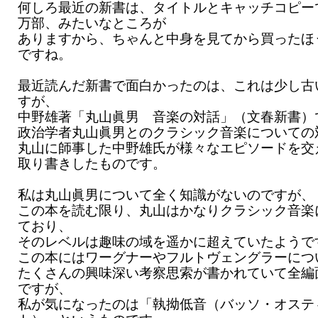
何しろ最近の新書は、タイトルとキャッチコピー
万部、みたいなところが
ありますから、ちゃんと中身を見てから買ったほ
ですね。
最近読んだ新書で面白かったのは、これは少し古
すが、
中野雄著「丸山眞男 音楽の対話」（文春新書）
政治学者丸山眞男とのクラシック音楽についての
丸山に師事した中野雄氏が様々なエピソードを交
取り書きしたものです。
私は丸山眞男について全く知識がないのですが、
この本を読む限り、丸山はかなりクラシック音楽
ており、
そのレベルは趣味の域を遥かに超えていたようで
この本にはワーグナーやフルトヴェングラーにつ
たくさんの興味深い考察思索が書かれていて全編
ですが、
私が気になったのは「執拗低音（バッソ・オステ