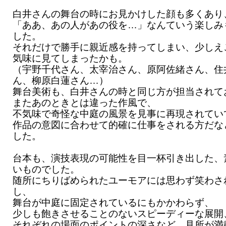
白井さんの舞台の時にお見かけした顔も多くあり
「ああ、あの人があの役を…」なんていう楽しみ
した。
それだけで勝手に親近感を持ってしまい、少しえ
気味に見てしまったかも。
（宇野千代さん、太宰治さん、原阿佐緒さん、住
ん、柳原白蓮さん…）
舞台美術も、白井さんの時と同じ方が担当されて
またあのときとは違った作風で、
不気味で奇怪な中庭の風景を見事に再現されてい
作品の意図に合わせて的確に仕事をされる方だな
した。
台本も、演技表現の可能性を目一杯引き出した、
いものでした。
随所にちりばめられたユーモアには思わず笑わさ
し、
舞台が中庭に固定されているにもかかわらず、
少しも飽きさせることのないスピーディーな展開
それぞれの場面のポイントの深さなど、見所が満