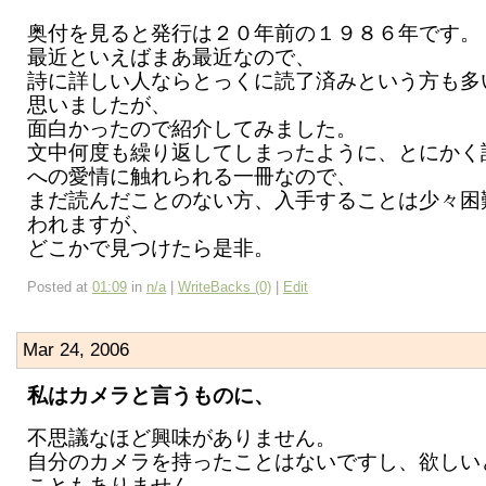
奥付を見ると発行は２０年前の１９８６年です。
最近といえばまあ最近なので、
詩に詳しい人ならとっくに読了済みという方も多
思いましたが、
面白かったので紹介してみました。
文中何度も繰り返してしまったように、とにかく
への愛情に触れられる一冊なので、
まだ読んだことのない方、入手することは少々困
われますが、
どこかで見つけたら是非。
Posted at
01:09
in
n/a
|
WriteBacks (0)
|
Edit
Mar 24, 2006
私はカメラと言うものに、
不思議なほど興味がありません。
自分のカメラを持ったことはないですし、欲しい
こともありません。