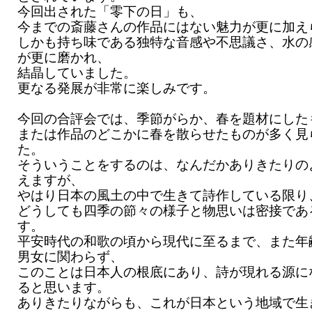
今回出された「零下の日」も、
今までの斎藤さんの作品にはない魅力が更に加え
しかも持ち味である独特な音感や不思議さ、水の
が更に磨かれ、
結晶していました。
更なる発展が非常に楽しみです。
今回の合評会では、季節がらか、春を題材にした
または作品のどこかに春を散らせたものが多く見
た。
そういうことをするのは、なんだかありきたりの
えますが、
やはり日本の風土の中で生きて詩作している限り
どうしても四季の節々の様子と物思いは密接であ
す。
平安時代の和歌の頃から現代に至るまで、また年
男女に関わらず、
このことは日本人の根底にあり、詩が現れる源に
ると思います。
ありきたりながらも、これが日本という地域で生