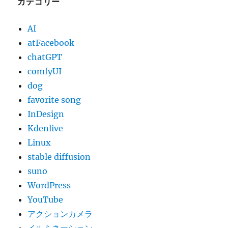
カテゴリー
AI
atFacebook
chatGPT
comfyUI
dog
favorite song
InDesign
Kdenlive
Linux
stable diffusion
suno
WordPress
YouTube
アクションカメラ