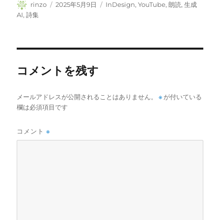
投
投
カ
rinzo
2025年5月9日
InDesign
,
YouTube
,
朗読
,
生成
稿
稿
テ
AI
,
詩集
者
日:
ゴ
リ
ー
コメントを残す
メールアドレスが公開されることはありません。
※
が付いている
欄は必須項目です
コメント
※