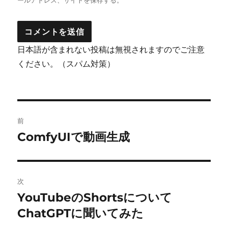
ールアドレス、サイトを保存する。
日本語が含まれない投稿は無視されますのでご注意
ください。（スパム対策）
投
前
稿
ComfyUIで動画生成
前
の
ナ
投
ビ
稿:
次
ゲ
YouTubeのShortsについて
次
の
ChatGPTに聞いてみた
ー
投