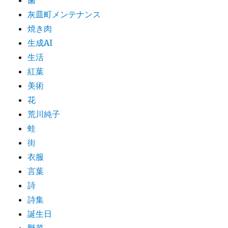
歯
灰皿町メンテナンス
焼き肉
生成AI
生活
紅葉
美術
花
荒川純子
蛙
街
衣服
言葉
詩
詩集
誕生日