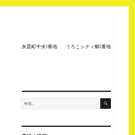
灰皿町中央1番地
うろこシティ鯛1番地
検
検
索
索: