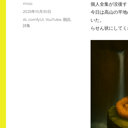
投
rinzo
個人全集が没後す
稿
投
2025年10月30日
今日は高山の平地
者
稿
カ
AI
,
comfyUI
,
YouTube
,
朗読
,
いた。
日:
テ
詩集
らせん状にしてく
ゴ
リ
ー