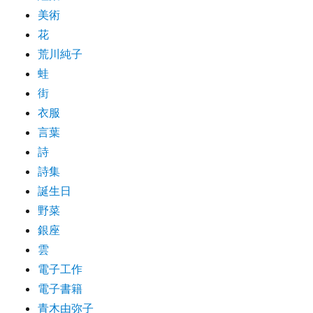
美術
花
荒川純子
蛙
街
衣服
言葉
詩
詩集
誕生日
野菜
銀座
雲
電子工作
電子書籍
青木由弥子