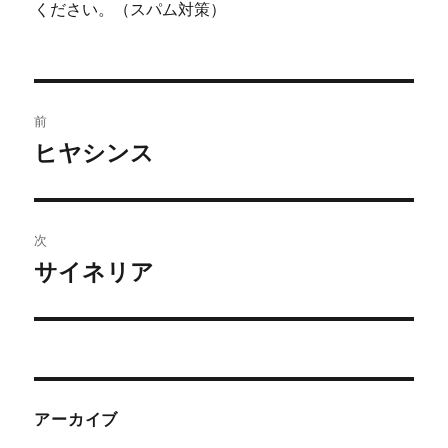
ください。（スパム対策）
投
前
稿
ヒヤシンス
前
の
ナ
投
ビ
稿:
次
ゲ
サイネリア
次
の
ー
投
シ
稿:
ョ
アーカイブ
ン