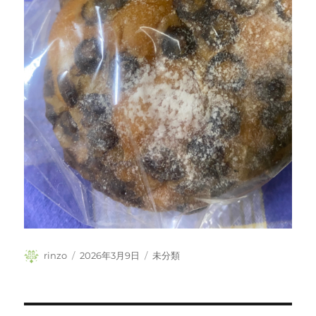
投
投
カ
rinzo
2026年3月9日
未分類
稿
稿
テ
者
日:
ゴ
リ
ー