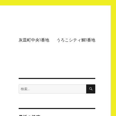
灰皿町中央1番地
うろこシティ鯛1番地
検
検
索
索: