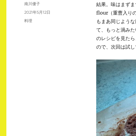
投
南川優子
結果。味はまずまず
稿
投
2021年5月12日
flour（重曹
者
稿
カ
料理
もまあ同じような
日:
テ
て、もっと渦みた
ゴ
のレシピを見たら
リ
ー
ので、次回は試し