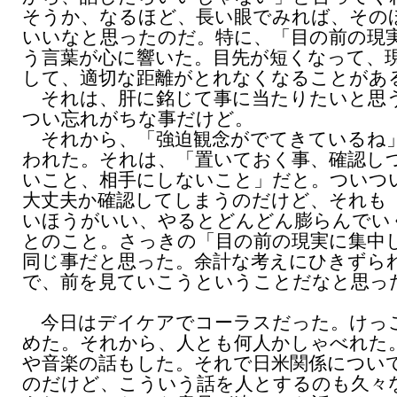
そうか、なるほど、長い眼でみれば、その
いいなと思ったのだ。特に、「目の前の現
う言葉が心に響いた。目先が短くなって、
して、適切な距離がとれなくなることがあ
それは、肝に銘じて事に当たりたいと思
つい忘れがちな事だけど。
それから、「強迫観念がでてきているね
われた。それは、「置いておく事、確認し
いこと、相手にしないこと」だと。ついつ
大丈夫か確認してしまうのだけど、それも
いほうがいい、やるとどんどん膨らんでい
とのこと。さっきの「目の前の現実に集中
同じ事だと思った。余計な考えにひきずら
で、前を見ていこうということだなと思っ
今日はデイケアでコーラスだった。けっ
めた。それから、人とも何人かしゃべれた
や音楽の話もした。それで日米関係につい
のだけど、こういう話を人とするのも久々