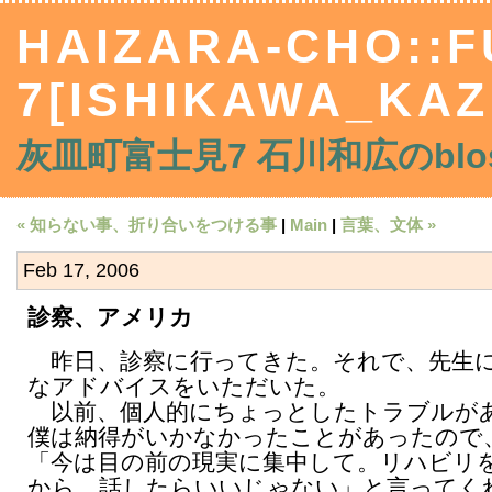
HAIZARA-CHO::F
7[ISHIKAWA_KAZ
灰皿町富士見7 石川和広のblos
« 知らない事、折り合いをつける事
|
Main
|
言葉、文体 »
Feb 17, 2006
診察、アメリカ
昨日、診察に行ってきた。それで、先生
なアドバイスをいただいた。
以前、個人的にちょっとしたトラブルが
僕は納得がいかなかったことがあったので
「今は目の前の現実に集中して。リハビリ
から、話したらいいじゃない」と言ってく