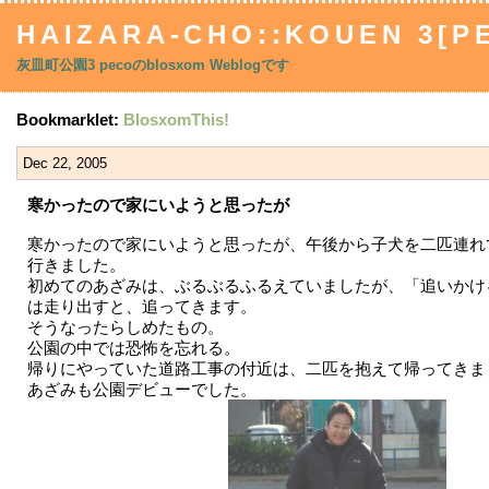
HAIZARA-CHO::KOUEN 3[P
灰皿町公園3 pecoのblosxom Weblogです
Bookmarklet:
BlosxomThis!
Dec 22, 2005
寒かったので家にいようと思ったが
寒かったので家にいようと思ったが、午後から子犬を二匹連れ
行きました。
初めてのあざみは、ぶるぶるふるえていましたが、「追いかけ
は走り出すと、追ってきます。
そうなったらしめたもの。
公園の中では恐怖を忘れる。
帰りにやっていた道路工事の付近は、二匹を抱えて帰ってきま
あざみも公園デビューでした。