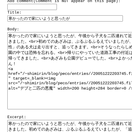
Add comment(Comment is NOT appear on this page):
Title:
Body:
Excerpt: