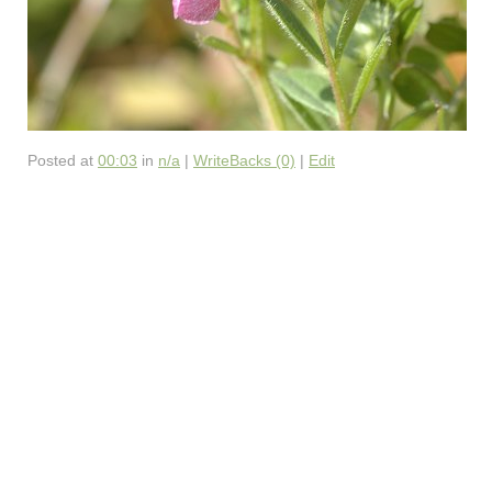
Posted at
00:03
in
n/a
|
WriteBacks (0)
|
Edit