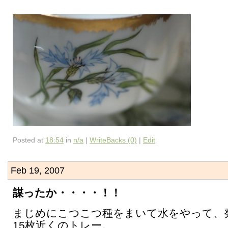
Posted at
18:54
in
n/a
|
WriteBacks (0)
|
Edit
Feb 19, 2007
謀ったか・・・・！！
まじめにこつこつ種をまいて水をやって、
15枚近くのトレー。