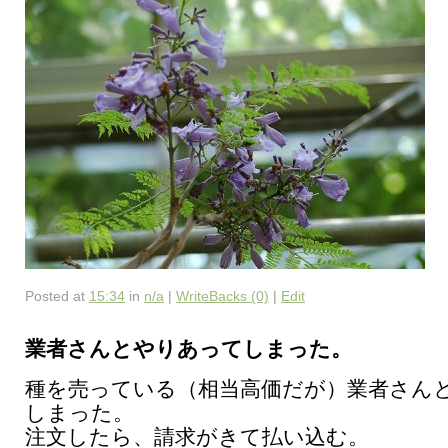
Posted at
15:34
in
n/a
|
WriteBacks (0)
|
Edit
業者さんとやりあってしまった。
種を売っている（相当高価だが）業者さん
しまった。
注文したら、請求がきて払い込む。