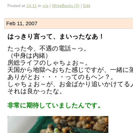
Posted at
14:11
in
n/a
|
WriteBacks (0)
|
Edit
Feb 11, 2007
はっきり言って、まいったなあ！
たった今、不遇の電話～っ。
（中身は内緒）
房総ライフのしゃちょお～。
天国から地獄へおちた感じですが、一緒に
ありがとお・・・・ってのもヘン？。
しゃちょお～が、お金ばかり追いかけてる
それは良かったな。
非常に期待していましたんです。