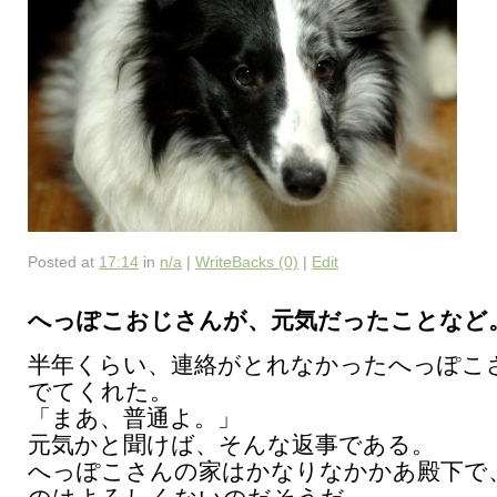
Posted at
17:14
in
n/a
|
WriteBacks (0)
|
Edit
へっぽこおじさんが、元気だったことなど
半年くらい、連絡がとれなかったへっぽこ
でてくれた。
「まあ、普通よ。」
元気かと聞けば、そんな返事である。
へっぽこさんの家はかなりなかかあ殿下で