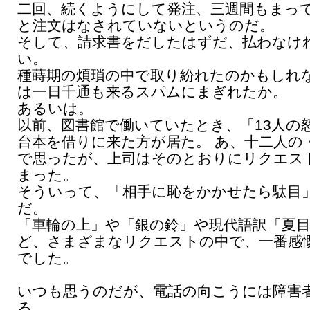
二回、続くようにして発注、三週間もまっ
と注文はなされていないというのだ。
そして、請求書をだしたはずだ、払わなけ
い。
種蒔期の煩瑣の中で取り紛れたのかもしれ
は一日千通も来るスパムにまぎれたか。
あるいは。
以前、図書館で働いていたとき、「13人の
台本を借りに来た方が居た。 あ、十二人の
で思ったが、上司はそのとおりにリクエス
まった。
そういって、「相手に恥をかかせたら駄目
だ。
「車輪の上」や「銀の鈴」や現代語訳「夏
ど、さまざまなリクエストの中で、一番感
でした。
いつも思うのだが、電話の向こうには障害
る。