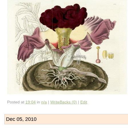
Posted at
19:04
in
n/a
|
WriteBacks (0)
|
Edit
Dec 05, 2010