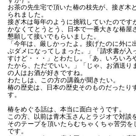
すが）。
お茶の先生宅で頂いた椿の枝先が、接ぎ木
られました。
接ぎ木は毎年のように挑戦していたのです
かなくてとうとう、日本で一番大きな椿屋
懇願して接いでもらいました。
「今年は、厳しかったよ。接げたのに外に
ぶダメになってしまった。」「請求書が入
すけど・・・」とわたし。「あ、いろいろ
たから、ただでいい。」「じゃ、お酒送り
の人はお酒が好きですね。
わたしは、この方の講義が聞きたい。
椿の歴史は、日本の歴史そのものだったり
す。
椿をめぐる話は、本当に面白そうです。
この方、以前は青木玉さんとラジオで対談
そのテープを頂いたらむちゃくちゃ苦労を
です。