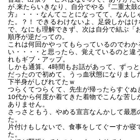
が.来たらいきなり、自分でやる『二重太鼓
方』・・・なんてことになってて、なんじ
た。？！ できるわけないよ、足袋しかはけ
で、なにも理解できず、次は自分で結ぶ「
順序が逆だっての。
これは何回かやってもらっているのでわか
い・・・・と思ったら、覚えているのと違
れもギブ・アップ。
しかも通算、4時間もお話があって、ずっ
だったので初めて、うっ血状態になりまし
下半身がしびれてたｗ
つらくてつらくて、先生が帰ったらすぐぬ
10代から何度か着てきた着物でこんな苦し
ありません。
さっさともう、やめる宣言なんかして最悪
た。
片付けもしないで、食事をしてぐーすか寝
た。