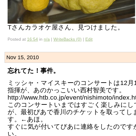
Tさんカラオケ屋さん、見つけました。
Posted at
16:54
in
n/a
|
WriteBacks (0)
|
Edit
Nov 15, 2010
忘れてた！事件。
ミッシャ・マイスキーのコンサートは12月
指揮が、あのかっこいい西村智美です。
http://www.htb.co.jp/event/nishimoto/index.h
このコンサートいまではすごく楽しみにし
が、最初ぴあで香川のチケットを取ってし
す。←あほ。
すぐに気が付いてぴあに連絡をしたのです
い。