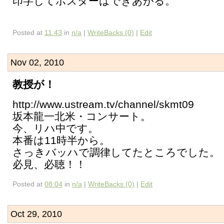
印字してポスターはできあがる。
Posted at
11:43
in
n/a
|
WriteBacks (0)
|
Edit
Nov 02, 2010
教授が！
http://www.ustream.tv/channel/skmt09
坂本龍一北米・コンサート。
今、リハ中です。
本番は11時半から。
さっきバッハで調律してたところでした。
必見、必聴！！
Posted at
08:04
in
n/a
|
WriteBacks (0)
|
Edit
Oct 29, 2010