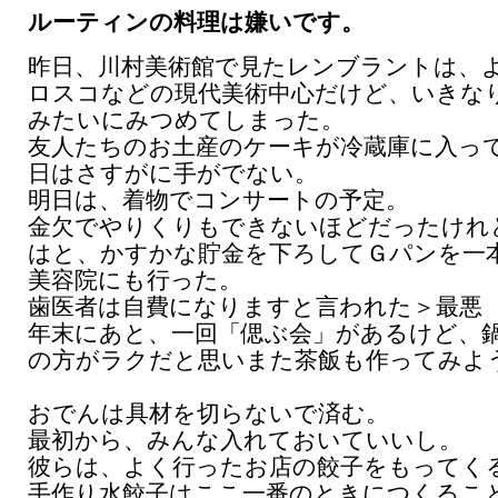
ルーティンの料理は嫌いです。
昨日、川村美術館で見たレンブラントは、
ロスコなどの現代美術中心だけど、いきな
みたいにみつめてしまった。
友人たちのお土産のケーキが冷蔵庫に入っ
日はさすがに手がでない。
明日は、着物でコンサートの予定。
金欠でやりくりもできないほどだったけれ
はと、かすかな貯金を下ろしてＧパンを一
美容院にも行った。
歯医者は自費になりますと言われた＞最悪
年末にあと、一回「偲ぶ会」があるけど、
の方がラクだと思いまた茶飯も作ってみよ
おでんは具材を切らないで済む。
最初から、みんな入れておいていいし。
彼らは、よく行ったお店の餃子をもってく
手作り水餃子はここ一番のときにつくるこ