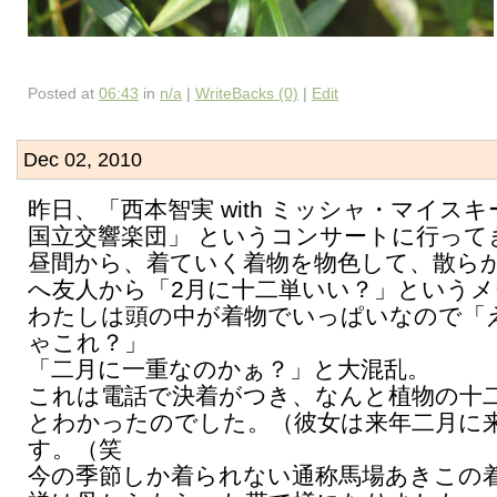
Posted at
06:43
in
n/a
|
WriteBacks (0)
|
Edit
Dec 02, 2010
昨日、「西本智実 with ミッシャ・マイスキ
国立交響楽団」 というコンサートに行って
昼間から、着ていく着物を物色して、散ら
へ友人から「2月に十二単いい？」という
わたしは頭の中が着物でいっぱいなので「
ゃこれ？」
「二月に一重なのかぁ？」と大混乱。
これは電話で決着がつき、なんと植物の十
とわかったのでした。（彼女は来年二月に
す。（笑
今の季節しか着られない通称馬場あきこの