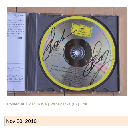
Posted at
16:14
in
n/a
|
WriteBacks (0)
|
Edit
Nov 30, 2010