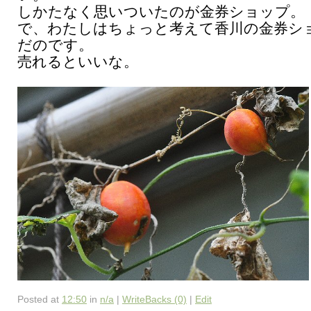
しかたなく思いついたのが金券ショップ。
で、わたしはちょっと考えて香川の金券シ
だのです。
売れるといいな。
Posted at
12:50
in
n/a
|
WriteBacks (0)
|
Edit