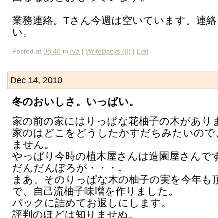
業務連絡。Tさん今週は空いています。連
い。
Posted at
08:40
in
n/a
|
WriteBacks (0)
|
Edit
Dec 14, 2010
冬のおいしさ。いっぱい。
家の前の家にはりっぱな花柚子の木があり
家のはどこをどうしたかすだちみたいので
ません。
やっぱり今時の植木屋さんは造園屋さんで
だんだんぼろが・・・。
まあ、そのりっぱな木の柚子の実を今年も
で、自己流柚子味噌を作りました。
パックに詰めてお返しにします。
評判のほどは知りませぬ。