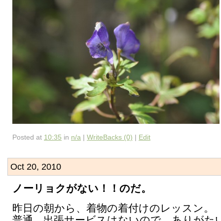
Posted at
10:35
in
n/a
|
WriteBacks (0)
|
Edit
Oct 20, 2010
ノーリョクがない！！のだ。
昨日の朝から、着物の着付けのレッスン。
普通、出張サービスはないので、ありがた