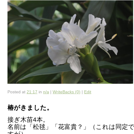
Posted at
21:17
in
n/a
|
WriteBacks (0)
|
Edit
椿がきました。
接ぎ木苗4本。
名前は「松毬」「花富貴？」（これは同定