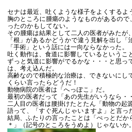
セナは最近、吐くような様子をよくするよ
胸のところに腫瘍のようなものがあるので
ったのかもしてない。
その腫瘍は結果として二人の医者がみたが
「根」があるかどうかで違う見解を出し「
「手術」という話には一向ならなかった。
吐く動作は、食道に影響しているというこ
ずっと気道に影響がでるかな・・・と思っ
は、考え込んだ。
高齢なので積極的な治療は、できないにし
くらい言ったらどうだ！
動物病院の医者は「へっぽこ」だ。
最初の医者だって「あの先生がいうなら・
二人目の医者は腰掛けたとたん「動物の起
語って、「すぐ死んじゃいますよ」と言っ
結局、ふたりの言ったことは「ぺっとだか
＊」（記号のところをうめよ）じゃないか