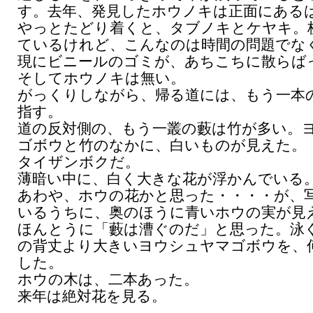
す。去年、発見したホウノキは正面にある
やっとたどり着くと、タブノキとケヤキ。
ているけれど、こんなのは時間の問題でな
現にビニールのゴミが、あちこちに散らば
そしてホウノキは無い。
がっくりしながら、帰る道には、もう一本
指す。
道の反対側の、もう一叢の藪は竹が多い。
ゴボウと竹のなかに、白いものが見えた。
タイザンボクだ。
薄暗い中に、白く大きな花が浮かんでいる
あわや、ホウの花かと思った・・・・が、
いるうちに、奥のほうに青いホウの実が見
ほんとうに「藪は漕ぐのだ」と思った。泳
の背丈より大きいヨウシュヤマゴボウを、
した。
ホウの木は、二本あった。
来年は絶対花を見る。