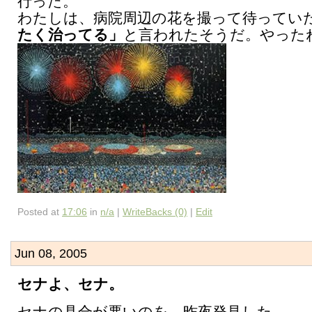
行った。
わたしは、病院周辺の花を撮って待ってい
たく治ってる」
と言われたそうだ。やった
Posted at
17:06
in
n/a
|
WriteBacks (0)
|
Edit
Jun 08, 2005
セナよ、セナ。