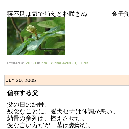
寝不足は気で補えと朴咲きぬ 金子兜
Posted at
20:50
in
n/a
|
WriteBacks (0)
|
Edit
Jun 20, 2005
偏在する父
父の日の納骨。
残念なことに、愛犬セナは体調が悪い。
納骨の参列は、控えさせた。
変な言い方だが、墓は豪邸だ。