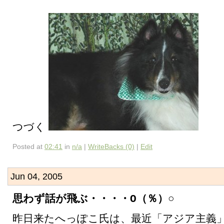
つづく
Posted at
02:41
in
n/a
|
WriteBacks (0)
|
Edit
Jun 04, 2005
思わず話が飛ぶ・・・・O（％）○
昨日来たへっぽこ氏は、最近「アジア主義