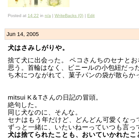
Posted at
14:22
in
n/a
|
WriteBacks (0)
|
Edit
Jun 14, 2005
犬はさみしがりや。
捨て犬に出会った。 ペコさんちのセナとお
思う。首輪はなく、ビニールの小包紐だっ
ち木につながれて、菓子パンの袋が散らか
mitsui K＆Tさんの日記の冒頭。
絶句した。
同じ犬なのに、そんな。
セナはもう年だけど、どんどん可愛くなっ
ずっと一緒に、いたいねーっていつも言っ
犬は捨てられたことも、おいていかれたこ