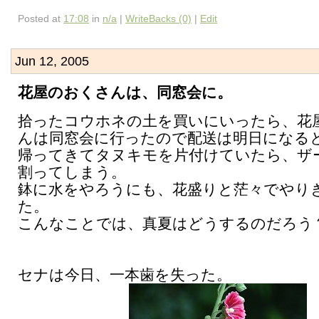
Posted at
17:08
in
n/a
|
WriteBacks (0)
|
Edit
Jun 12, 2005
花屋のおくさんは、同窓会に。
拾ったコウホネの土を買いにいったら、花
んは同窓会に行ったので配送は明日になる
帰ってきてタヌキモを片付けていたら、ザ
割ってしまう。
鉢に水をやろうにも、花盛りと茫々でやり
た。
こんなことでは、真夏はどうするのだろう
セナは今日、一本歯を失った。