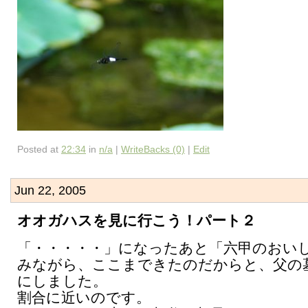
Posted at
22:34
in
n/a
|
WriteBacks (0)
|
Edit
Jun 22, 2005
オオガハスを見に行こう！パート２
「・・・・・」になったあと「六甲のおい
みながら、ここまできたのだからと、父の
にしました。
割合に近いのです。