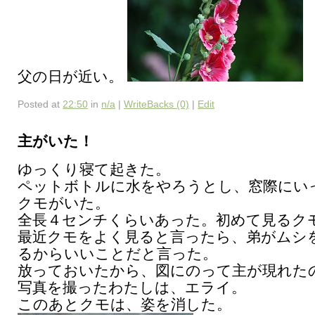
父の日が近い。
Posted at
22:50
in
n/a
|
WriteBacks (0)
|
Edit
主がいた！
ゆっくり寝て起きた。
ペットボトルに水をやろうとし、窓際にい
クモがいた。
全長４センチくらいあった。初めて見るク
最近クモをよく見ると言ったら、弟がムシ
るからいいことだと言った。
放っておいたから、図にのって主が現れた
写真を撮ったわたしは、エライ。
このあとクモは、姿を消した。