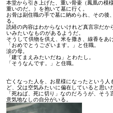
本堂から引き上げた、重い骨壷（鳳凰の模
重いのだ。）を抱いて墓に行く。
お骨は副住職の手で墓に納められ、その後
る。
読経の内容はわからないけれど真言宗だか
いみたいなものがあるようだ。
そうして供物を供え、米を撒き、線香をあ
「おめでとうございます。」と住職。
涙の母。
「建てまえみたいだね」とわたし。
「そうなんです。」と住職。
亡くなった人を、お星様になったという人
ど、父は空気みたいに偏在していると思い
「死ねば、死に切り」なのだろうが、そう
意気地なしの自分がいる。