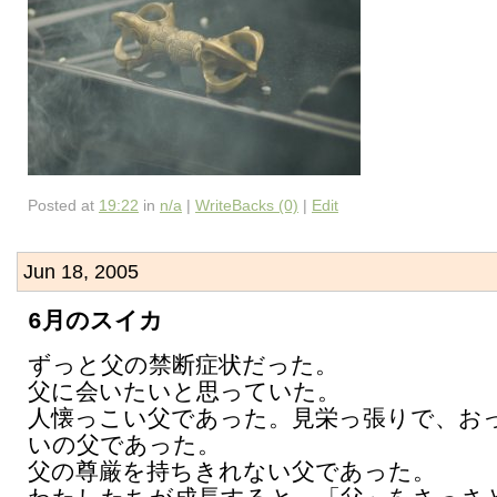
Posted at
19:22
in
n/a
|
WriteBacks (0)
|
Edit
Jun 18, 2005
6月のスイカ
ずっと父の禁断症状だった。
父に会いたいと思っていた。
人懐っこい父であった。見栄っ張りで、お
いの父であった。
父の尊厳を持ちきれない父であった。