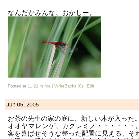
なんだかみんな、おかしー。
Posted at
11:21
in
n/a
|
WriteBacks (0)
|
Edit
Jun 05, 2005
お茶の先生の家の庭に、新しい木が入った
オオヤマレンゲ、カクレミノ・・・・・・
客を喜ばせそうな整った配置に見える、そ