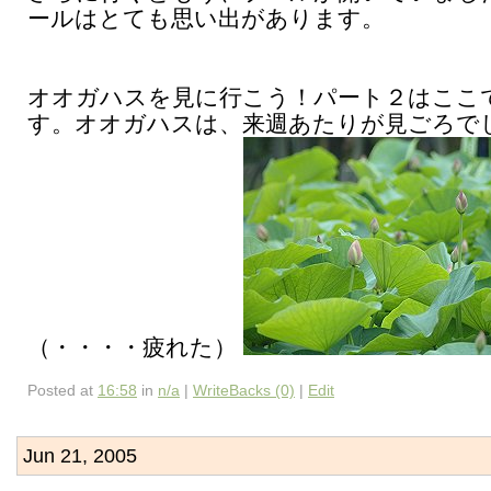
ールはとても思い出があります。
オオガハスを見に行こう！パート２はここ
す。オオガハスは、来週あたりが見ごろで
（・・・・疲れた）
Posted at
16:58
in
n/a
|
WriteBacks (0)
|
Edit
Jun 21, 2005