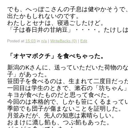
でも、へっぽこさんの子息は健やかそうで、
出たかもしれないのです。
わたしとセナは、寝過ごしたけど。
「子は春日井の甘納豆」・・・・。たけし
Posted at
15:03
in
n/a
|
WriteBacks (0)
|
Edit
「オヤマボクチ」を食べちゃった。
新潟のKさんに、送っていただいた荷物の
子」があった。
笹団子を食べるのは、生まれて二度目だっ
一回目は学生のときで、漱石の「坊ちゃん
キヨが食べたものだと思って食べた。
今回のは本格的で、しかも笹にくるまって
季節でも団子が傷まないことを証明した。
月並みだが、先人の知恵は素晴らしい。
おまけに漉し餡も、つぶ餡もあった。