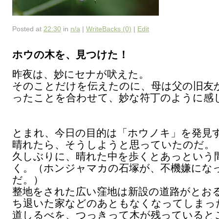
Posted at
22:30
in
n/a
|
WriteBacks (0)
|
Edit
ホウの木を、見つけた！
昨夜は、妙にセナが吠えた。
そのことだけを伝えたのに、母は父の旧友
ったことを合わせて、妙な符丁のように感
とまれ、今日の目的は「ホウノキ」を発見
晴れたら、そうしようと思っていたのだ。
久しぶりに、晴れた中を歩くとあっという
く。（ホンジャマカの石塚が、不機嫌にな
だ。）
整地をされた広い窪地は新設の道路がとお
ち退いた家などのあともなくなってしまっ
道しるべを、つっきって木が残っていると