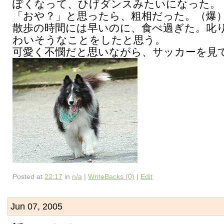
ぽくなって、ひげダンスみたいになった。
「おや？」と思ったら、粗相だった。（爆
散歩の時間には早いのに、食べ過ぎた。叱
わいそうなことをしたと思う。
可愛く不憫だと思いながら、サッカーを見
Posted at
22:17
in
n/a
|
WriteBacks (0)
|
Edit
Jun 07, 2005