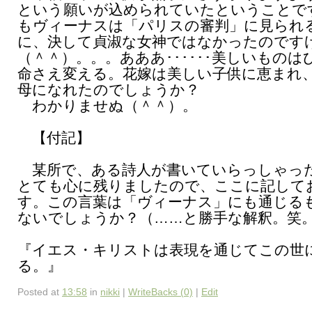
という願いが込められていたということで
もヴィーナスは「パリスの審判」に見られ
に、決して貞淑な女神ではなかったのです
（＾＾）。。。あああ･･････美しいものは
命さえ変える。花嫁は美しい子供に恵まれ
母になれたのでしょうか？
わかりませぬ（＾＾）。
【付記】
某所で、ある詩人が書いていらっしゃっ
とても心に残りましたので、ここに記して
す。この言葉は「ヴィーナス」にも通じる
ないでしょうか？（……と勝手な解釈。笑
『イエス・キリストは表現を通じてこの世
る。』
Posted at
13:58
in
nikki
|
WriteBacks (0)
|
Edit