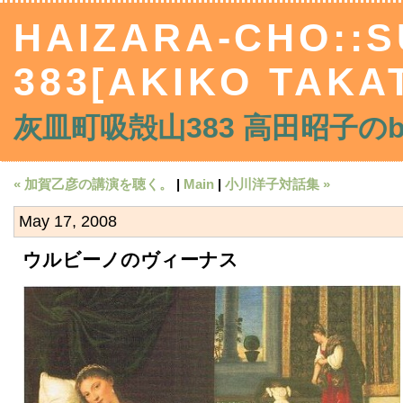
HAIZARA-CHO::
383[AKIKO TAKA
灰皿町吸殻山383 高田昭子のblo
« 加賀乙彦の講演を聴く。
|
Main
|
小川洋子対話集 »
May 17, 2008
ウルビーノのヴィーナス