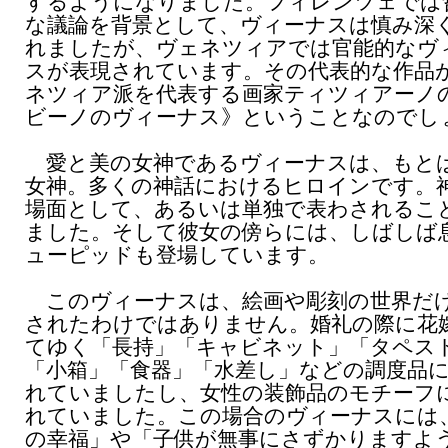
するようになりました。フィレンツェでは
な議論を背景として、ヴィーナスは慎み深
れましたが、ヴェネツィアでは官能的なヴ
スが表現されています。その代表的な作品
ネツィア派を代表する画家ティツィアーノ
ビーノのヴィーナス》ということなのでし
愛と美の女神であるヴィーナスは、もと
女神。多くの神話におけるヒロインです。
場面として、あるいは単独で表わされるこ
ました。そして彼女の傍らには、しばしば
ューピッドも登場しています。
このヴィーナスは、絵画や彫刻の世界だ
されたわけではありません。婚礼の際に花
てゆく「長持」「キャビネット」「タペス
「小箱」「食器」「水差し」などの調度品
れていましたし、女性の装飾品のモチーフ
れていました。この場合のヴィーナスには
の幸福」や「子供が無事にさずかりますよ