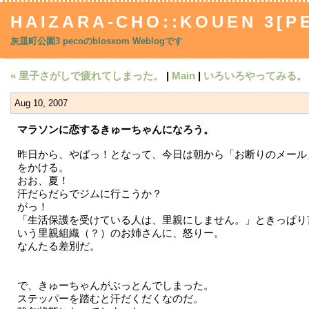
HAIZARA-CHO::KOUEN 3[P
灰皿町公園3 pecoのblosxom Weblogです
« 里子さがしで疲れてしまった。
|
Main
|
いろいろやってみる。 
Aug 10, 2007
マラソンに恋するきゅーちゃんになろう。
昨日から、やばっ！となって、今日は朝から「お断りのメール
をかける。
おお、夏！
汗だらだらでジムに行こうか？
がっ！
「生活保護を受けている人は、里親にしません。」ときっぱり
いう里親組織（？）のお姉さんに、怒りー。
なんたる差別だ。
で、きゅーちゃんがぶっとんでしまった。
ステッパーを踏むと汗だくだくなのだ。