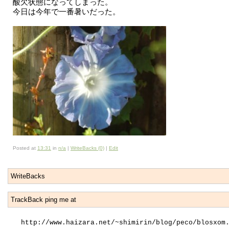
酸欠状態になってしまった。
今日は今年で一番暑いだった。
Posted at
13:31
in
n/a
|
WriteBacks (0)
|
Edit
WriteBacks
TrackBack ping me at
http://www.haizara.net/~shimirin/blog/peco/blosxom