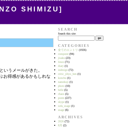
INZO SHIMIZU]
SEARCH
Search this site:
CATEGORIES
全てのエントリ
(1926)
computer
(94)
jisaku
(23)
linux
(71)
diary
(1)
たというメールがきた。
indesign
(72)
critic_jihyo_hen
(1)
ぶお得感があるかもしれな
konchu
(1)
namekuji
(1)
photo
(10)
belle
(5)
chaos
(5)
poem
(227)
skype
(1)
sofa_usage
(1)
usage
(6)
ARCHIVES
2026
(72)
8月
(2)