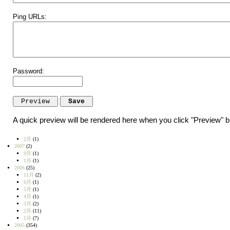
Ping URLs:
Password:
A quick preview will be rendered here when you click "Preview" b
2月
(1)
2007
(2)
9月
(1)
1月
(1)
2006
(25)
11月
(2)
6月
(1)
5月
(1)
4月
(1)
3月
(2)
2月
(11)
1月
(7)
2005
(354)