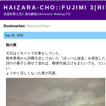
HAIZARA-CHO::FUJIMI 3[R
灰皿町富士見3 清水鱗造のblosxom Weblogです
Bookmarklet:
BlosxomThis!
Sep 25, 2024
秋の夜
今日はリモートで仕事をしていた。
製本業者から20冊注文しておいた『ぽっぺん放送』を発送し
詩の小冊子と併せて送れば、郵便代値上げをまたいでも、だい
い。
ようやく涼しくなった夜の写真。