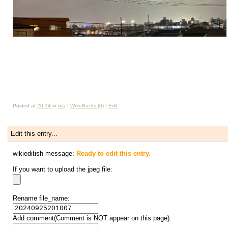
Posted at
20:14
in
n/a
|
WriteBacks (0)
|
Edit
Edit this entry...
wikieditish message:
Ready to edit this entry.
If you want to upload the jpeg file:
Rename file_name:
Add comment(Comment is NOT appear on this page):