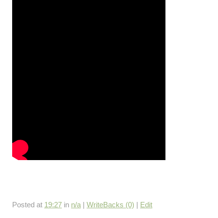
Posted at
19:27
in
n/a
|
WriteBacks (0)
|
Edit