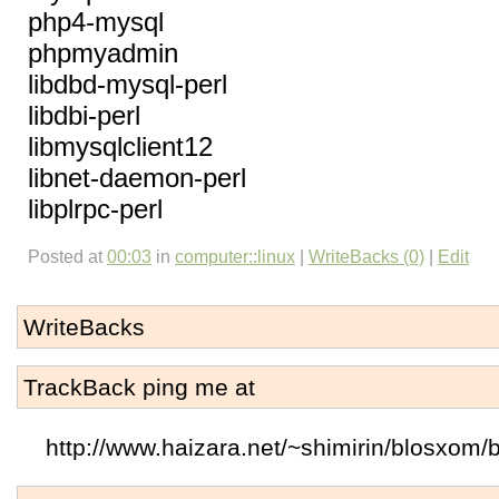
php4-mysql
phpmyadmin
libdbd-mysql-perl
libdbi-perl
libmysqlclient12
libnet-daemon-perl
libplrpc-perl
Posted at
00:03
in
computer::linux
|
WriteBacks (0)
|
Edit
WriteBacks
TrackBack ping me at
http://www.haizara.net/~shimirin/blosxom