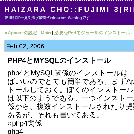
HAIZARA-CHO::FUJIMI 3[R
灰皿町富士見3 清水鱗造のblosxom Weblogです
« Apacheの設定
|
Main
|
必要なPerlモジュールのインストール »
Feb 02, 2006
PHP4とMYSQLのインストール
php4とMySQL関係のインストールは、a
ばいいのでとても簡単である。まずApa
トールしておく。ぼくのインストール
は以下のようである。一つインストー
係から、複数インストールされたり提
あるが、それも書いてある。
○php4関係
php4