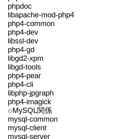
phpdoc
libapache-mod-php4
php4-common
php4-dev
libssl-dev
php4-gd
libgd2-xpm
libgd-tools
php4-pear
php4-cli
libphp-jpgraph
php4-imagick
○MySQL関係
mysql-common
mysql-client
mysql-server