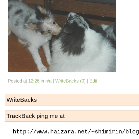
Posted at
12:26
in
n/a
|
WriteBacks (0)
|
Edit
WriteBacks
TrackBack ping me at
http://www.haizara.net/~shimirin/blog