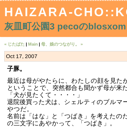
HAIZARA-CHO::K
灰皿町公園3 pecoのblosxom
« じたばた
|
Main
|
母、娘のつながり。 »
Oct 17, 2007
子豚。
最近は母がやたらに、わたしの顔を見た
ということで、突然都合も聞かず母が来
「犬が見たくて・・・・」
退院後買った犬は、シェルティのブルマ
やつだ。
名前は「はな」と「つばき」を考えたの
の三文字にあやかって、「つばき」。