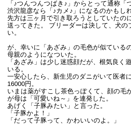
「♪つんつんつばき♪」からとって通称「
渋沢龍彦なら「♪カメ♪」になるのかもし
先方は三ヶ月で引き取ろうとしていたの
送ってきた。 ブリーダーは決して、犬の
い。
が、幸いに「あざみ」の毛色が似ている
母親のようになついた。
「あざみ」は少し迷惑顔だが、根気良く
いる。
一安心したら、新生児のダニがいて医者
16000円。
いまは薬がすこし茶色っぽくて、顔の毛
が母は「可愛いね～」を連発した。
あげく「子豚みたい」と言った。
「子豚かよ！」
「だって子豚って、かわいいのよ。」