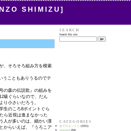
INZO SHIMIZU]
SEARCH
Search this site:
が、そろそろ組み方を模索
ということもありうるのでテ
号の森の伝説歌』の組みを
12級ぐらいなので、だん
より小さいだろう。
学生のころ8ポイントぐら
ったら近視は進まなかった
う人が多いのは、細かい漢
CATEGORIES
全てのエントリ
(1925)
とからいえば、『うろこア
computer
(94)