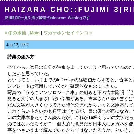
HAIZARA-CHO::FUJIMI 3[R
灰皿町富士見3 清水鱗造のblosxom Weblogです
« 冬の水仙
|
Main
|
ワカケホンセイインコ »
Jan 12, 2022
詩集の組み方
今年から、数冊の自分の詩集を出していこうと思っているのだ
したいと思っていた。
といっても、いままでのInDesignの経験値からすると、合本
ンプレートは流用していくので確定的なものにしたい。
写真の『うろこアンソロジー合本』の組みと下の吉本隆明『記
見ると文字の大きさにだいぶ差がある。吉本さんの本のほうは
だん文字が大きくなってきた時代の流れからいくと文庫本など
これくらい小さいのも通読はできるが、目の疲れが気になる。
いの文庫本をたくさん読んだが、これが16級ぐらいの文字だ
のではないだろうか？ 個人的な意見だが日本人にメガネを使
字を小さいままで読んでいたからではないだろうか。というこ