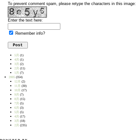
To prevent comment spam, please retype the characters in this image:
Enter the text here:
Remember info?
5月
(1)
4月
(1)
3月
(2)
2月
(11)
1月
(7)
2005
(354)
12月
(2)
11月
(30)
10月
(17)
9月
(7)
8月
(15)
7月
(5)
6月
(3)
5月
(5)
4月
(17)
3月
(18)
2月
(235)