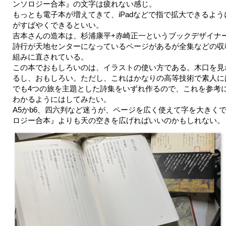
ンソロジー合本』の文字は疲れない感じ。
もっとも電子本が増えてきて、iPadなどで指で拡大できるよ
がすばやくできるといい。
吉本さんの造本は、杉浦康平+赤崎正一というブックデザイナ
詩行が天地センターになっているページがあるが全集などの収
組みに直されている。
この本でおもしろいのは、イラストの使い方である。木口を見
るし、おもしろい。ただし、これはかなりの高等技術で素人に
でも4つの旅を主題とした詩集をいずれ作るので、これを参考
わかるようにはしてみたい。
A5かb6、四六判など迷うが、ページを広く使えて字を大きくで
ロジー合本』よりも天の空きを広げればいいのかもしれない。