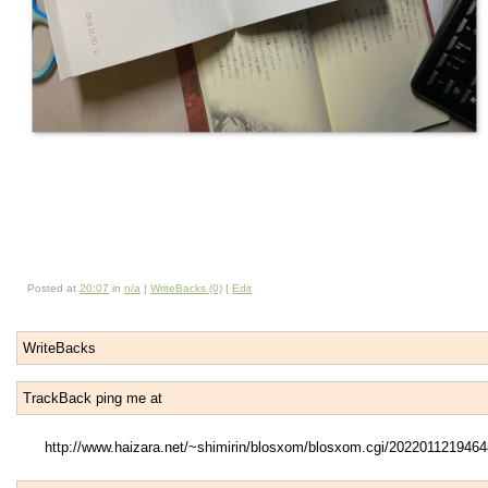
Posted at
20:07
in
n/a
|
WriteBacks (0)
|
Edit
WriteBacks
TrackBack ping me at
http://www.haizara.net/~shimirin/blosxom/blosxom.cgi/2022011219464