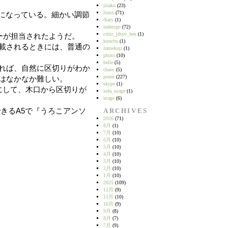
jisaku
(23)
linux
(71)
うになっている。細かい調節
diary
(1)
indesign
(72)
critic_jihyo_hen
(1)
ーが担当されたようだ。
konchu
(1)
載されるときには、普通の
namekuji
(1)
photo
(10)
belle
(5)
れば、自然に区切りがわか
chaos
(5)
poem
(227)
はなかなか難しい。
skype
(1)
にして、木口から区切りが
sofa_usage
(1)
usage
(6)
きるA5で『うろこアンソ
ARCHIVES
2026
(71)
8月
(1)
7月
(10)
6月
(10)
5月
(10)
4月
(10)
3月
(10)
2月
(10)
1月
(10)
2025
(109)
12月
(9)
11月
(10)
10月
(9)
9月
(8)
8月
(7)
7月
(9)